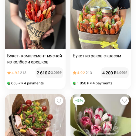
Букет- комплемент мясной
Букет из раков с квасом
из колбас и орешков
2 610
₽
4 200
₽
4.92
213
3 000
₽
4.92
213
6 000
₽
653
₽
× 4 payments
1 050
₽
× 4 payments
-
43
%