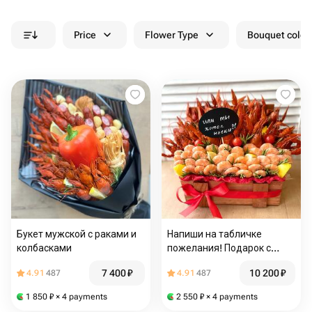
Price
Flower Type
Bouquet colou
Букет мужской с раками и
Напиши на табличке
колбасками
пожелания! Подарок с
раками и креветками
7 400
₽
10 200
₽
4.91
487
4.91
487
1 850
₽
× 4 payments
2 550
₽
× 4 payments