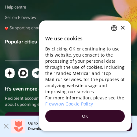
Help centre
Sell on Flowwow
×
Supporting charities with Flowwow
We use cookies
RUSSIAN
Popular cities
By clicking OK or continuing to use
ENGLISH
this website, you consent to the
UKRAINIAN
processing of your personal data
through the use of cookies, including
PORTUGUESE
the "Yandex Metrica" and "Top
Mail.ru" services, for the purposes of
SPANISH
analyzing website usage and
It's even more convenient in the app!
improving our services.
HUNGARIAN
For more information, please see the
Recipient account, extra rewards for purchases and reminders
ITALIAN
Flowwow Cookie Policy
about upcoming events
FRENCH
OK
Download the app
TURKISH
Up to 10% off your first order
Open
Download the app & get your promo
GERMAN