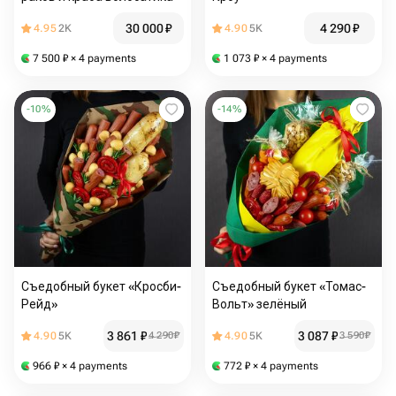
30 000
₽
4 290
₽
4.95
2K
4.90
5K
7 500
₽
× 4 payments
1 073
₽
× 4 payments
-
10
%
-
14
%
Съедобный букет «Кросби-
Съедобный букет «Томас-
Рейд»
Вольт» зелёный
3 861
₽
3 087
₽
4.90
5K
4 290
₽
4.90
5K
3 590
₽
966
₽
× 4 payments
772
₽
× 4 payments