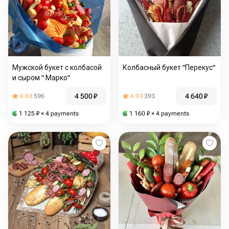
Мужской букет с колбасой
Колбасный букет "Перекус"
и сыром " Марко"
4 500
₽
4 640
₽
4.88
596
4.93
393
1 125
₽
× 4 payments
1 160
₽
× 4 payments