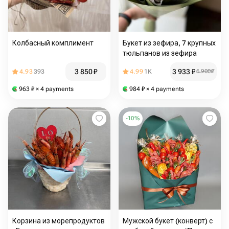
Колбасный комплимент
Букет из зефира, 7 крупных
тюльпанов из зефира
3 850
₽
3 933
₽
4.93
393
4.99
1K
6 900
₽
963
₽
× 4 payments
984
₽
× 4 payments
-
10
%
Корзина из морепродуктов
Мужской букет (конверт) с