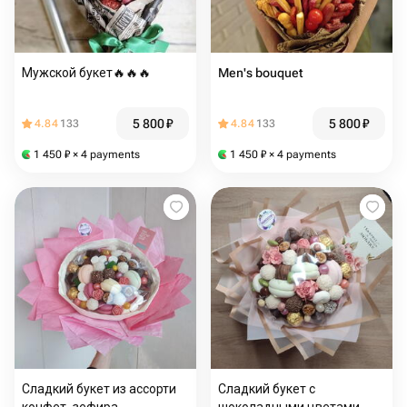
Мужской букет🔥🔥🔥
Men's bouquet
5 800
₽
5 800
₽
4.84
133
4.84
133
1 450
₽
× 4 payments
1 450
₽
× 4 payments
Сладкий букет из ассорти
Сладкий букет с