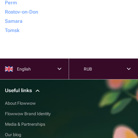
Perm
Rostov-on-Don
Samara
Tomsk
English
RUB
Useful links
About Flowwow
Flowwow Brand Identity
Media & Partnerships
Our blog