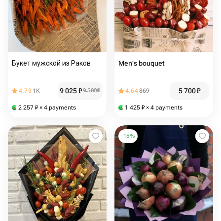
Букет мужской из Раков
Men's bouquet
9 025
₽
5 700
₽
4.73
1K
9 500
₽
4.64
869
2 257
₽
× 4 payments
1 425
₽
× 4 payments
-
15
%