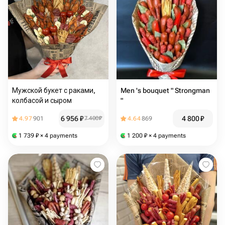
Мужской букет с раками,
Men 's bouquet " Strongman
колбасой и сыром
"
6 956
₽
4 800
₽
4.97
901
7 400
₽
4.64
869
1 739
₽
× 4 payments
1 200
₽
× 4 payments