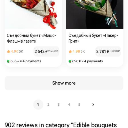
Съедобный букет «Мишо-
Съедобный букет «Пакер-
Флэш» в газете
Грип»
2 542
₽
2 781
₽
4.90
5K
2 990
₽
4.90
5K
3 090
₽
636
₽
× 4 payments
696
₽
× 4 payments
Show more
1
2
3
4
5
902 reviews in category "Edible bouquets