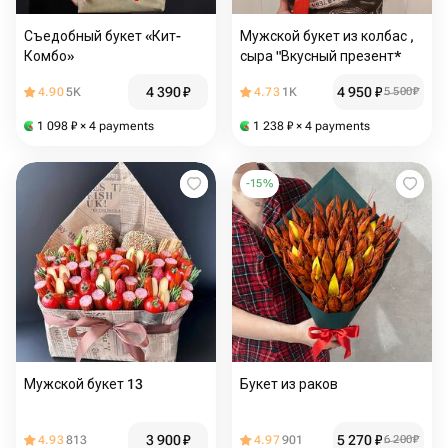
Съедобный букет «Кит-
Мужской букет из колбас ,
Комбо»
сыра "Вкусный презент*
4 390
₽
4 950
₽
4.90
5K
4.73
1K
5 500
₽
1 098
₽
× 4 payments
1 238
₽
× 4 payments
-
15
%
Мужской букет 13
Букет из раков
3 900
₽
5 270
₽
4.93
813
4.97
901
6 200
₽