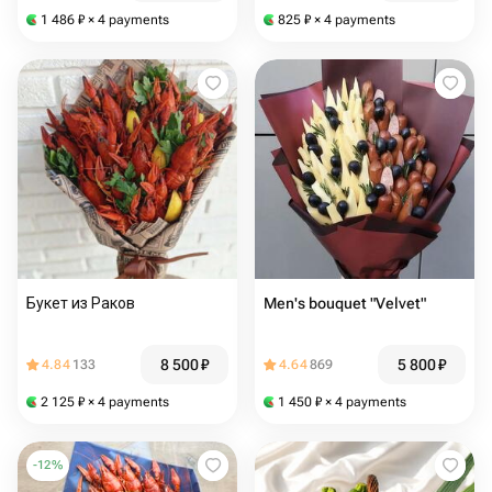
1 486
₽
× 4 payments
825
₽
× 4 payments
Букет из Раков
Men's bouquet "Velvet"
8 500
₽
5 800
₽
4.84
133
4.64
869
2 125
₽
× 4 payments
1 450
₽
× 4 payments
-
12
%