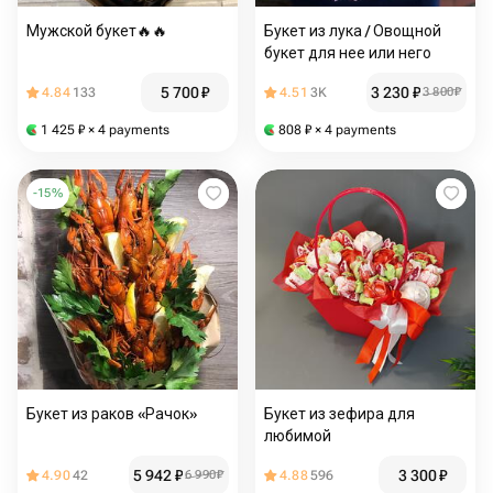
Мужской букет🔥️🔥
Букет из лука / Овощной
букет для нее или него
5 700
₽
3 230
₽
4.84
133
4.51
3K
3 800
₽
1 425
₽
× 4 payments
808
₽
× 4 payments
-
15
%
Букет из раков «Рачок»
Букет из зефира для
любимой
5 942
₽
3 300
₽
4.90
42
6 990
₽
4.88
596