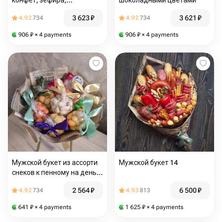
конфет, зефира,
шоколадными цветами
маршмеллоу
3 623
₽
3 621
₽
4.92
734
4.92
734
906
₽
× 4 payments
906
₽
× 4 payments
Мужской букет из ассорти
Мужской букет 14
снеков к пенному на день
рождения
2 564
₽
6 500
₽
4.92
734
4.93
813
641
₽
× 4 payments
1 625
₽
× 4 payments