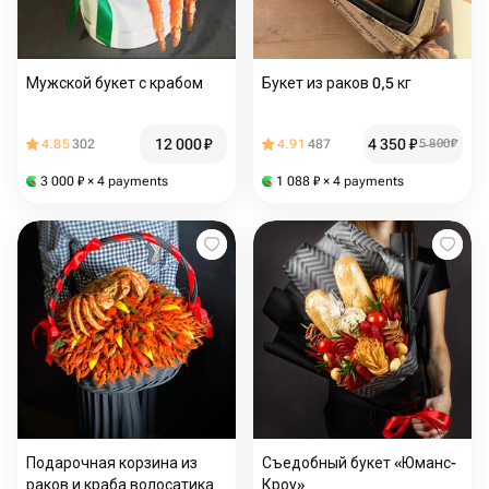
Мужской букет с крабом
Букет из раков 0,5 кг
12 000
₽
4 350
₽
4.85
302
4.91
487
5 800
₽
3 000
₽
× 4 payments
1 088
₽
× 4 payments
Подарочная корзина из
Съедобный букет «Юманс-
раков и краба волосатика
Кроу»