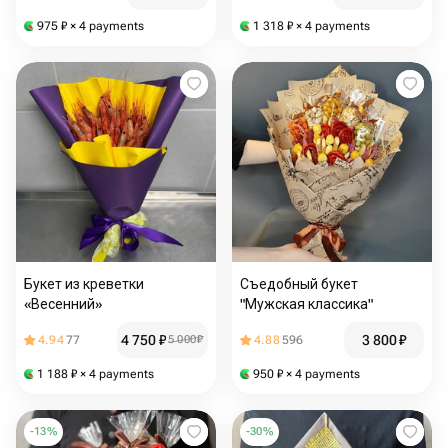
975
₽
× 4 payments
1 318
₽
× 4 payments
Букет из креветки
Съедобный букет
«Весенний»
"Мужская классика"
4 750
₽
3 800
₽
4.94
77
5 000
₽
4.88
596
1 188
₽
× 4 payments
950
₽
× 4 payments
-
13
%
-
30
%