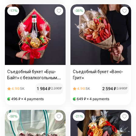
-
17
%
-
35
%
Съедобный букет «Буш-
Съедобный букет «Вэнс-
Байт» с безалкогольным
Грит»
пивом
1 984
₽
2 594
₽
4.90
5K
2 390
₽
4.90
5K
3 990
₽
496
₽
× 4 payments
649
₽
× 4 payments
-
50
%
-
21
%