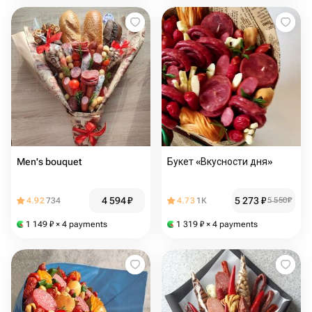
Men's bouquet
Букет «Вкусности дня»
4 594
₽
5 273
₽
4.92
734
4.73
1K
5 550
₽
1 149
₽
× 4 payments
1 319
₽
× 4 payments