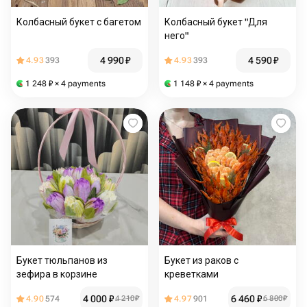
Колбасный букет с багетом
Колбасный букет "Для
него"
4 990
₽
4 590
₽
4.93
393
4.93
393
1 248
₽
× 4 payments
1 148
₽
× 4 payments
Букет тюльпанов из
Букет из раков с
зефира в корзине
креветками
4 000
₽
6 460
₽
4.90
574
4 210
₽
4.97
901
6 800
₽