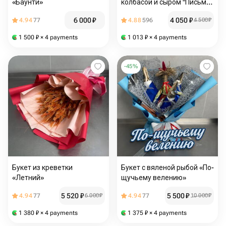
«Баунти»
колбасой и сыром "Письмо
счастья"
6 000
₽
4 050
₽
4.94
77
4.88
596
4 500
₽
1 500
₽
× 4 payments
1 013
₽
× 4 payments
-
45
%
Букет из креветки
Букет с вяленой рыбой «По-
«Летний»
щучьему велению»
5 520
₽
5 500
₽
4.94
77
6 000
₽
4.94
77
10 000
₽
1 380
₽
× 4 payments
1 375
₽
× 4 payments