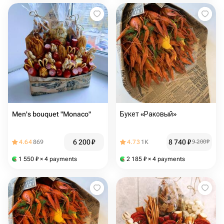
Men's bouquet "Monaco"
Букет «Раковый»
6 200
₽
8 740
₽
4.64
869
4.73
1K
9 200
₽
1 550
₽
× 4 payments
2 185
₽
× 4 payments