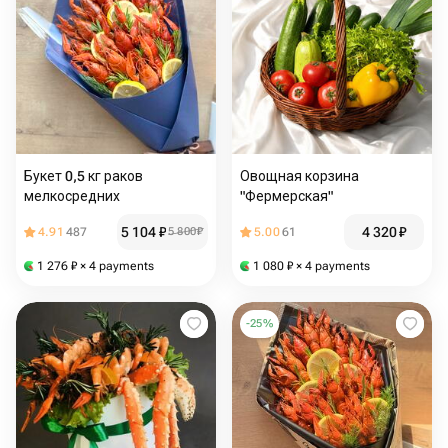
Букет 0,5 кг раков
Овощная корзина
мелкосредних
"Фермерская"
5 104
₽
4 320
₽
4.91
487
5 800
₽
5.00
61
1 276
₽
× 4 payments
1 080
₽
× 4 payments
-
25
%