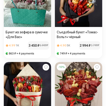
Букет из зефира в сумочке
Съедобный букет «Томас-
«Для Вас»
Вольт» чёрный
3 450
₽
2 994
₽
4.99
1K
6 900
₽
4.90
5K
3 790
₽
863
₽
× 4 payments
749
₽
× 4 payments
-
10
%