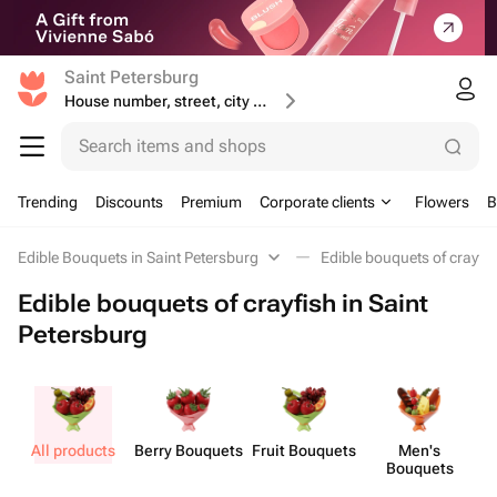
Saint Petersburg
House number, street, city or postcode
Search items and shops
Trending
Discounts
Premium
Corporate clients
Flowers
B
Edible Bouquets in Saint Petersburg
Edible bouquets of crayfis
Edible bouquets of crayfish in Saint
Petersburg
All products
Berry Bouquets
Fruit Bouquets
Men's
Bouquets