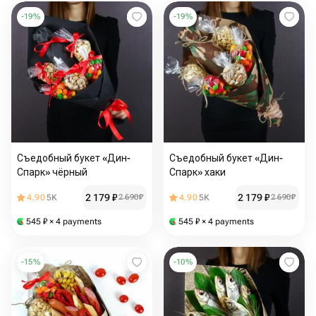
-
19
%
-
19
%
Съедобный букет «Дин-
Съедобный букет «Дин-
Спарк» чёрный
Спарк» хаки
2 179
₽
2 179
₽
4.90
5K
2 690
₽
4.90
5K
2 690
₽
545
₽
× 4 payments
545
₽
× 4 payments
-
15
%
-
10
%