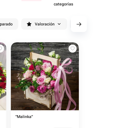
categorías
eparado
Valoración
cv/filters/name_fast_delivery
"Malinka"