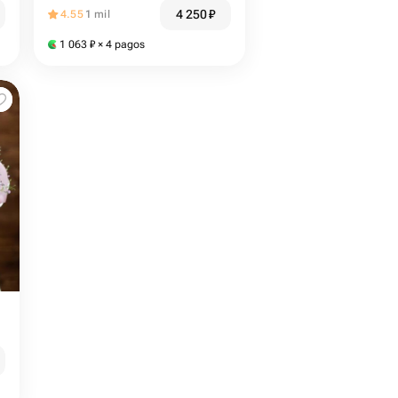
4 250
₽
4.55
1 mil
1 063
₽
× 4 pagos