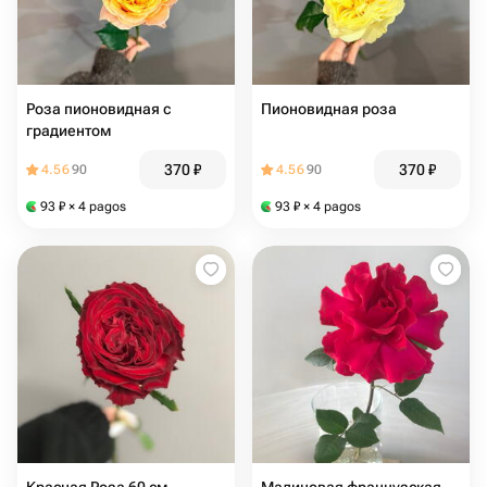
Роза пионовидная с
Пионовидная роза
градиентом
370
₽
370
₽
4.56
90
4.56
90
93
₽
× 4 pagos
93
₽
× 4 pagos