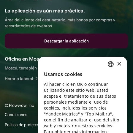
La aplicación es aún más práctica.
Área del cliente del destinatario, más bonos por compras y
recordatorios de eventos
Descargar la aplicación
Oficina en Moscú
×
Moscú, terraplén Sadovnicheskaya, 9, sala 2/3
Usamos cookies
RUSSIAN
Horario laboral: 24 horas
Al hacer clic en OK o continuar
ENGLISH
utilizando este sitio web, usted
UKRAINIAN
acepta el tratamiento de sus datos
personales mediante el uso de
© Flowwow, inc
PORTUGUESE
cookies, incluidos los servicios
"Yandex Metrica" y "Top Mail.ru",
Condiciones
SPANISH
con el fin de analizar el uso del sitio
Política de protección y privacidad de datos
web y mejorar nuestros servicios.
HUNGARIAN
Para obtener más información,