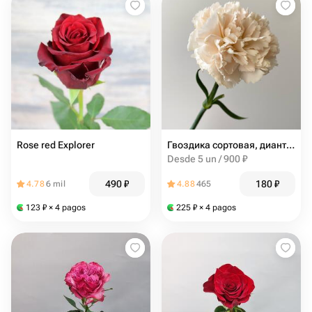
Rose red Explorer
Гвоздика сортовая, диантус Брют
Desde 5 un / 900 ₽
490
₽
180
₽
4.78
6 mil
4.88
465
123
₽
× 4 pagos
225
₽
× 4 pagos