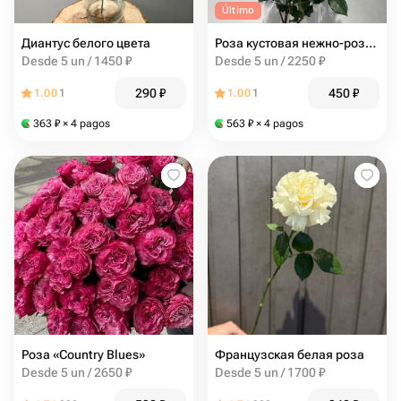
Último
Диантус белого цвета
Роза кустовая нежно-розового цвета с малиновыми краями
Desde 5 un / 1450 ₽
Desde 5 un / 2250 ₽
290
₽
450
₽
1.00
1
1.00
1
363
₽
× 4 pagos
563
₽
× 4 pagos
Роза «Country Blues»
Французская белая роза
Desde 5 un / 2650 ₽
Desde 5 un / 1700 ₽