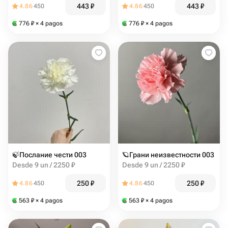
443
₽
443
₽
4.86
450
4.86
450
776
₽
× 4 pagos
776
₽
× 4 pagos
🍃Послание чести 003
🪐Грани неизвестности 003
Desde 9 un / 2250 ₽
Desde 9 un / 2250 ₽
250
₽
250
₽
4.86
450
4.86
450
563
₽
× 4 pagos
563
₽
× 4 pagos