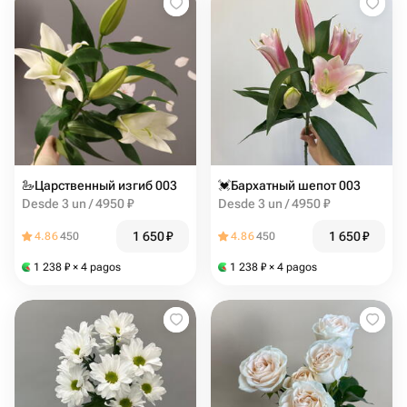
🦢Царственный изгиб 003
💓Бархатный шепот 003
Desde 3 un / 4950 ₽
Desde 3 un / 4950 ₽
1 650
₽
1 650
₽
4.86
450
4.86
450
1 238
₽
× 4 pagos
1 238
₽
× 4 pagos