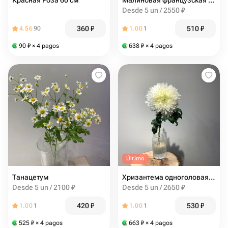
Красная Роза 60 см
Малиновая французская Роза
Desde 5 un / 2550 ₽
360
₽
510
₽
4.56
90
1.00
1
90
₽
× 4 pagos
638
₽
× 4 pagos
Último
Танацетум
Хризантема одноголовая белая
Desde 5 un / 2100 ₽
Desde 5 un / 2650 ₽
420
₽
530
₽
1.00
1
1.00
1
525
₽
× 4 pagos
663
₽
× 4 pagos