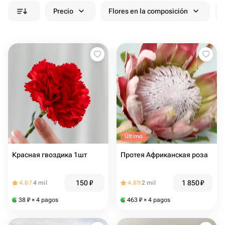
Precio
Flores en la composición
Último
Красная гвоздика 1шт
Протея Африканская роза
150
₽
1 850
₽
4.87
4 mil
4.89
2 mil
38
₽
× 4 pagos
463
₽
× 4 pagos