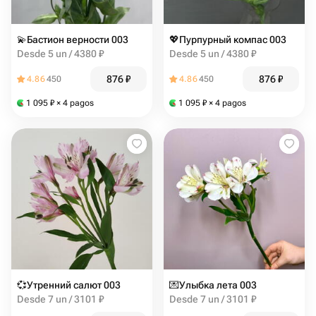
💫Бастион верности 003
💖Пурпурный компас 003
Desde 5 un / 4380 ₽
Desde 5 un / 4380 ₽
876
₽
876
₽
4.86
450
4.86
450
1 095
₽
× 4 pagos
1 095
₽
× 4 pagos
💞Утренний салют 003
💌Улыбка лета 003
Desde 7 un / 3101 ₽
Desde 7 un / 3101 ₽