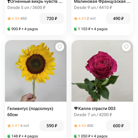
❣️Огненный вихрь чувств 003
Малиновая Французская роза
Desde 5 un / 3600 ₽
Desde 9 un / 4410 ₽
720
₽
490
₽
4.86
450
4.89
2 mil
900
₽
× 4 pagos
1 103
₽
× 4 pagos
Гелиантус (подсолнух)
🧡Капля страсти 003
60см
Desde 7 un / 4200 ₽
590
₽
600
₽
4.87
4 mil
4.86
450
148
₽
× 4 pagos
1 050
₽
× 4 pagos