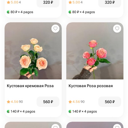
320
₽
320
₽
5.00
4
5.00
4
80
₽
× 4 pagos
80
₽
× 4 pagos
Кустовая кремовая Роза
Кустовая Роза розовая
560
₽
560
₽
4.56
90
4.56
90
140
₽
× 4 pagos
140
₽
× 4 pagos