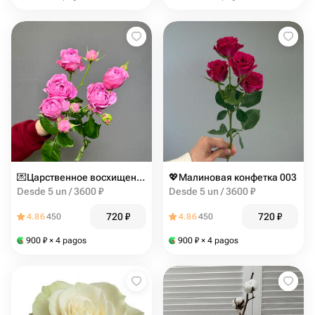
💌Царственное восхищение 003
💖Малиновая конфетка 003
Desde 5 un / 3600 ₽
Desde 5 un / 3600 ₽
720
₽
720
₽
4.86
450
4.86
450
900
₽
× 4 pagos
900
₽
× 4 pagos