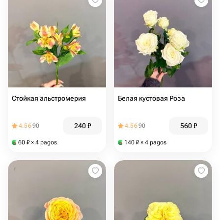
Стойкая альстромерия
Белая кустовая Роза
240
₽
560
₽
4.56
90
4.56
90
60
₽
× 4 pagos
140
₽
× 4 pagos