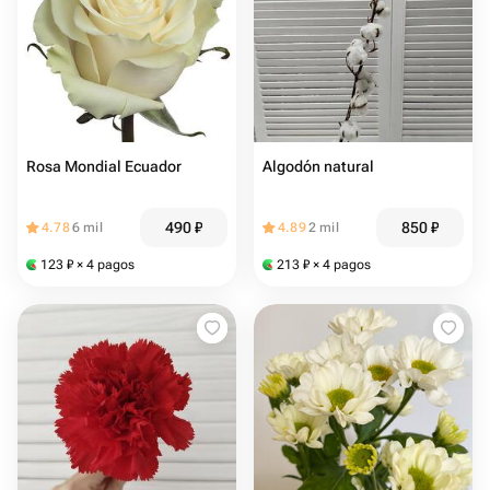
Rosa Mondial Ecuador
Algodón natural
490
₽
850
₽
4.78
6 mil
4.89
2 mil
123
₽
× 4 pagos
213
₽
× 4 pagos