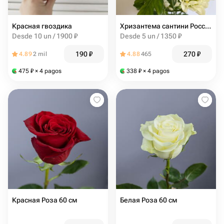
Красная гвоздика
Хризантема сантини Росси Вайт
Desde 10 un / 1900 ₽
Desde 5 un / 1350 ₽
190
₽
270
₽
4.89
2 mil
4.88
465
475
₽
× 4 pagos
338
₽
× 4 pagos
Красная Роза 60 см
Белая Роза 60 см