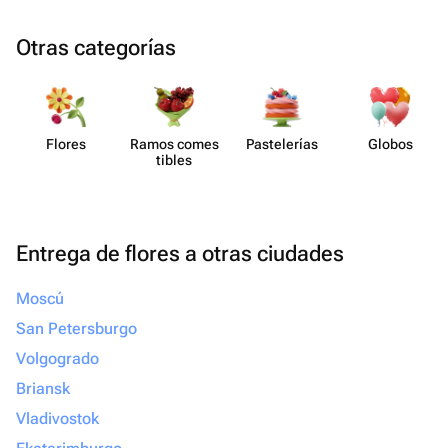
возможно
Otras categorías
Flores
Ramos comes​
Paste​lerías
Globos
tibles
Entrega de flores a otras ciudades
Moscú
San Petersburgo
Volgogrado
Briansk
Vladivostok