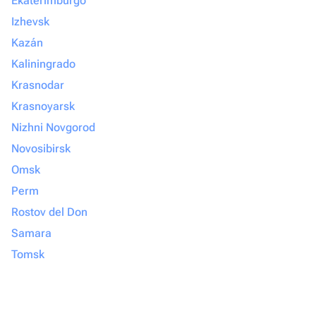
Ekaterimburgo
Izhevsk
Kazán
Kaliningrado
Krasnodar
Krasnoyarsk
Nizhni Novgorod
Novosibirsk
Omsk
Perm
Rostov del Don
Samara
Tomsk