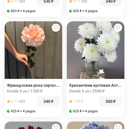
530
₽
340
₽
4.71
322
4.71
322
663
₽
× 4 pagos
425
₽
× 4 pagos
Французская роза сорта»Эсперанс»
Хризантема кустовая Алтай
Desde 5 un / 1700 ₽
Desde 5 un / 2500 ₽
340
₽
500
₽
4.71
322
1.00
1
425
₽
× 4 pagos
625
₽
× 4 pagos