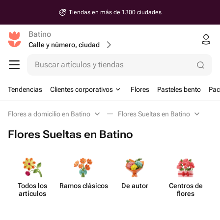
Tiendas en más de 1300 ciudades
Batino
Calle y número, ciudad
Buscar artículos y tiendas
Tendencias
Clientes corporativos
Flores
Pasteles bento
Pac
Flores a domicilio en Batino
Flores Sueltas en Batino
Flores Sueltas en Batino
Todos los
Ramos clásicos
De autor
Centros de
artículos
flores