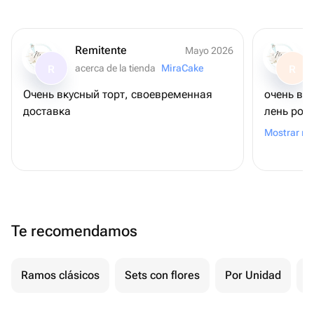
Remitente
Mayo 2026
acerca de la tienda
MiraCake
R
R
Очень вкусный торт, своевременная
очень вк
доставка
лень рож
шоколадн
Mostrar m
связано (
удивлени
коржи ма
можно был
другого 
Te recomendamos
заказать
общении 
на уступк
Ramos clásicos
Sets con flores
Por Unidad
F
привезла
магазино
за такое