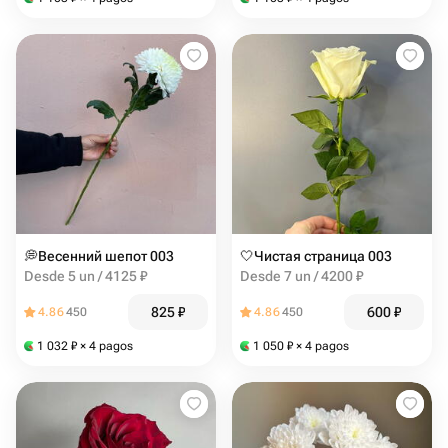
💭Весенний шепот 003
🤍Чистая страница 003
Desde 5 un / 4125 ₽
Desde 7 un / 4200 ₽
825
₽
600
₽
4.86
450
4.86
450
1 032
₽
× 4 pagos
1 050
₽
× 4 pagos