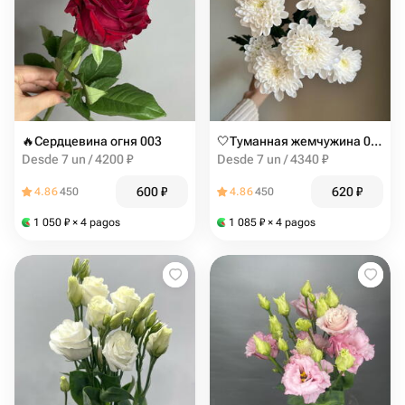
️‍🔥Сердцевина огня 003
🤍Туманная жемчужина 003
Desde 7 un / 4200 ₽
Desde 7 un / 4340 ₽
600
₽
620
₽
4.86
450
4.86
450
1 050
₽
× 4 pagos
1 085
₽
× 4 pagos