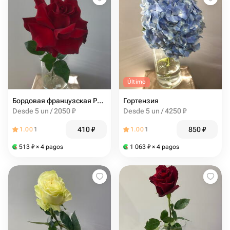
Último
Бордовая французская Роза
Гортензия
Desde 5 un / 2050 ₽
Desde 5 un / 4250 ₽
410
₽
850
₽
1.00
1
1.00
1
513
₽
× 4 pagos
1 063
₽
× 4 pagos