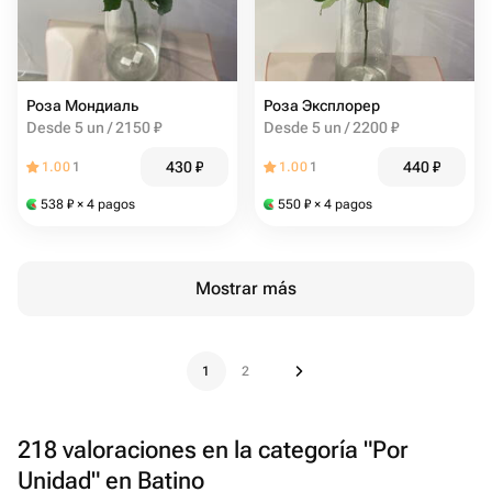
Роза Мондиаль
Роза Эксплорер
Desde 5 un / 2150 ₽
Desde 5 un / 2200 ₽
430
₽
440
₽
1.00
1
1.00
1
538
₽
× 4 pagos
550
₽
× 4 pagos
Mostrar más
1
2
218 valoraciones en la categoría "Por
Unidad" en Batino