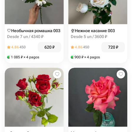
🤍Необычная ромашка 003
🍨Нежное касание 003
Desde 7 un / 4340 ₽
Desde 5 un / 3600 ₽
620
₽
720
₽
4.86
450
4.86
450
1 085
₽
× 4 pagos
900
₽
× 4 pagos