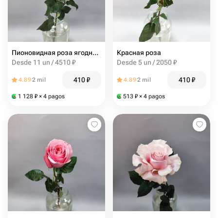
Пионовидная роза ягодного оттенка
Красная роза
Desde 11 un / 4510 ₽
Desde 5 un / 2050 ₽
410
₽
410
₽
4.89
2 mil
4.89
2 mil
1 128
₽
× 4 pagos
513
₽
× 4 pagos