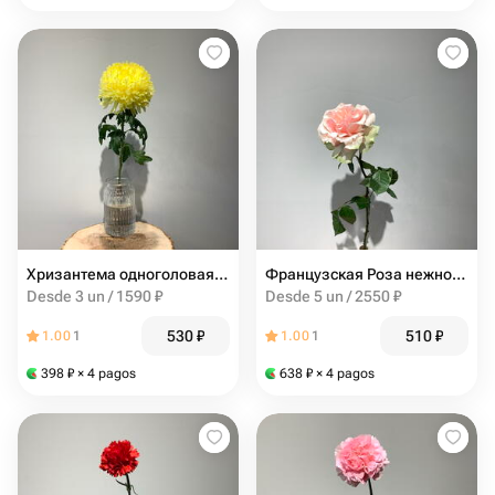
Хризантема одноголовая желтая
Французская Роза нежно-розового цвета
Desde 3 un / 1590 ₽
Desde 5 un / 2550 ₽
530
₽
510
₽
1.00
1
1.00
1
398
₽
× 4 pagos
638
₽
× 4 pagos