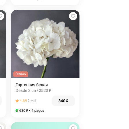
Último
Гортензия белая
Desde 3 un / 2520 ₽
840
₽
4.89
2 mil
630
₽
× 4 pagos