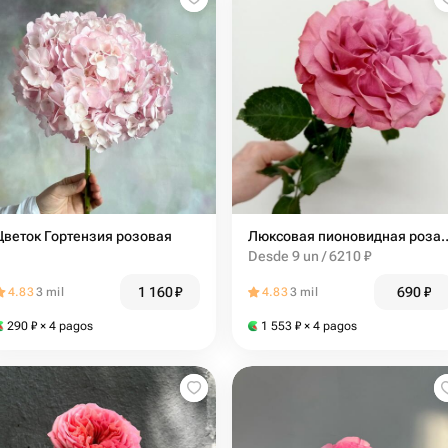
Цветок Гортензия розовая
Люксовая пионовидная 
Desde 9 un / 6210 ₽
1 160
₽
690
₽
4.83
3 mil
4.83
3 mil
290
₽
× 4 pagos
1 553
₽
× 4 pagos