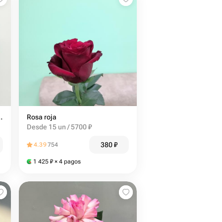
роза Кантри блюз
Rosa roja
Desde 15 un / 5700 ₽
380
₽
4.39
754
1 425
₽
× 4 pagos