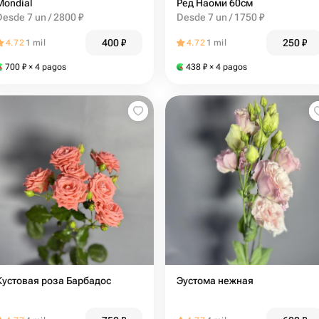
Mondial
Ред Наоми 60см
Desde 7 un / 2800 ₽
Desde 7 un / 1750 ₽
400
₽
250
₽
4.72
1 mil
4.72
1 mil
700
₽
× 4 pagos
438
₽
× 4 pagos
Кустовая роза Барбадос
Эустома нежная