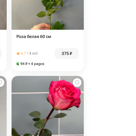
Роза белая 60 см
375
₽
4.77
4 mil
94
₽
× 4 pagos