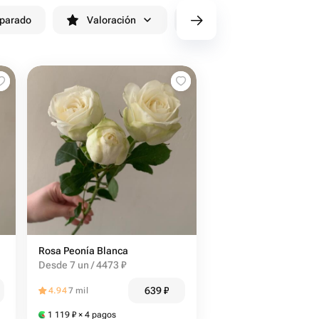
eparado
Valoración
cv/filters/name_fast_delivery
Rosa Peonía Blanca
Desde 7 un / 4473 ₽
639
₽
4.94
7 mil
1 119
₽
× 4 pagos