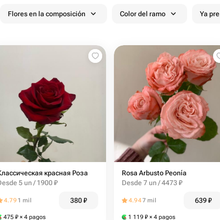
Flores en la composición
Color del ramo
Ya pr
Классическая красная Роза
Rosa Arbusto Peonía
Desde 5 un / 1900 ₽
Desde 7 un / 4473 ₽
380
₽
639
₽
4.79
1 mil
4.94
7 mil
475
₽
× 4 pagos
1 119
₽
× 4 pagos