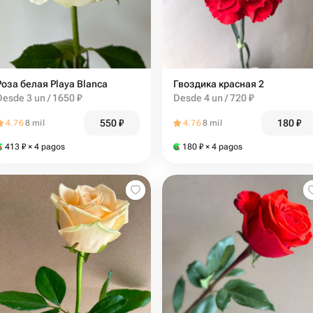
Роза белая Playa Blanca
Гвоздика красная 2
Desde 3 un / 1650 ₽
Desde 4 un / 720 ₽
550
₽
180
₽
4.76
8 mil
4.76
8 mil
413
₽
× 4 pagos
180
₽
× 4 pagos