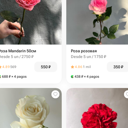
Роза Mandarin 50см
Роза розовая
Desde 5 un / 2750 ₽
Desde 5 un / 1750 ₽
550
₽
350
₽
4.89
569
4.86
1 mil
688
₽
× 4 pagos
438
₽
× 4 pagos