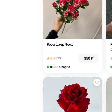
Роза фаер Фокс
350
₽
4.42
33
88
₽
× 4 pagos