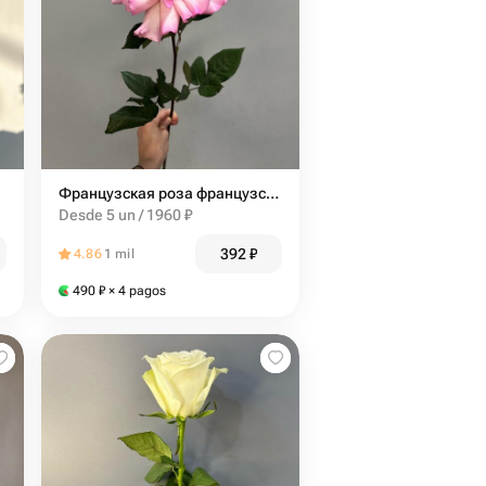
Французская роза французская
Desde 5 un / 1960 ₽
392
₽
4.86
1 mil
490
₽
× 4 pagos