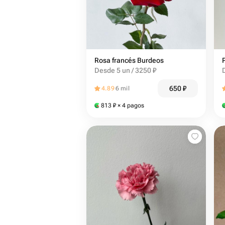
Rosa francés Burdeos
Desde 5 un / 3250 ₽
650
₽
4.89
6 mil
813
₽
× 4 pagos