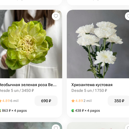
Необычная зеленая роза Веджи (Вегги)
Хризантема кустовая
Desde 5 un / 3450 ₽
Desde 5 un / 1750 ₽
690
₽
350
₽
4.89
6 mil
4.89
2 mil
863
₽
× 4 pagos
438
₽
× 4 pagos