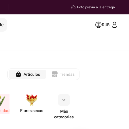
Foto previa a la entrega
le
RUB
Artículos
Tiendas
nidad
Flores secas
Más
categorías