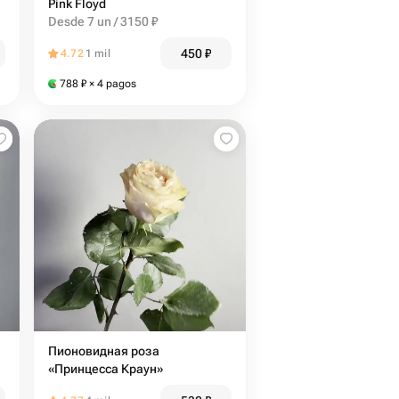
Pink Floyd
Desde 7 un / 3150 ₽
450
₽
4.72
1 mil
788
₽
× 4 pagos
Пионовидная роза
«Принцесса Краун»