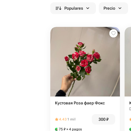
Populares
Precio
Кустовая Роза фаер Фокс
300
₽
4.43
1 mil
75
₽
× 4 pagos