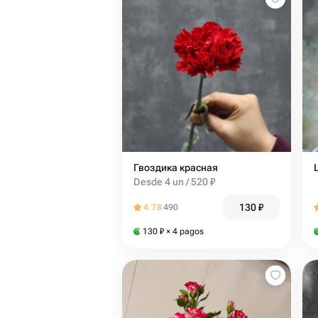
Гвоздика красная
Desde 4 un / 520 ₽
130
₽
4.78
490
130
₽
× 4 pagos