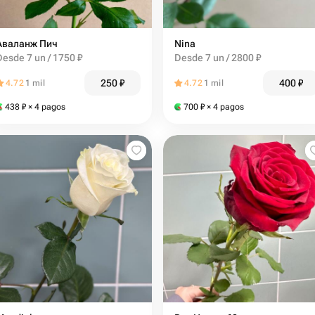
Аваланж Пич
Nina
Desde 7 un / 1750 ₽
Desde 7 un / 2800 ₽
250
₽
400
₽
4.72
1 mil
4.72
1 mil
438
₽
× 4 pagos
700
₽
× 4 pagos