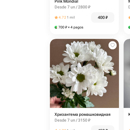
Pink Mondial
Desde 7 un / 2800 ₽
400
₽
4.72
1 mil
700
₽
× 4 pagos
Хризантема ромашковидная
Desde 7 un / 3150 ₽