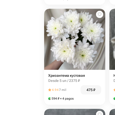
Хризантема кустовая
Desde 5 un / 2375 ₽
475
₽
4.94
7 mil
594
₽
× 4 pagos