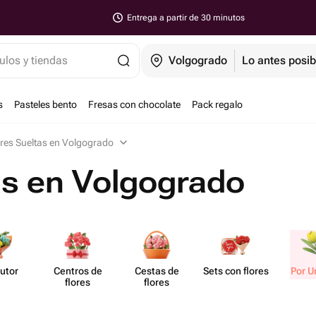
Entrega a partir de 30 minutos
ulos y tiendas
Volgogrado
Lo antes posib
s
Pasteles bento
Fresas con chocolate
Pack regalo
ores Sueltas en Volgogrado
as en Volgogrado
utor
Centros de
Cestas de
Sets con flores
Por U
flores
flores