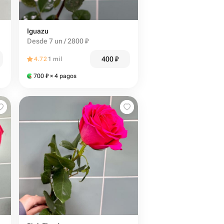
Iguazu
Desde 7 un / 2800 ₽
400
₽
4.72
1 mil
700
₽
× 4 pagos