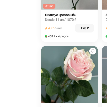
Último
Диантус «розовый»
Desde 11 un / 1870 ₽
170
₽
4.76
3 mil
468
₽
× 4 pagos