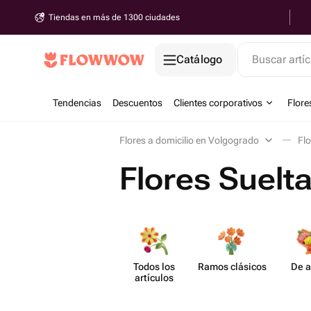
Tiendas en más de 1300 ciudades
Catálogo
Buscar artíc
Tendencias
Descuentos
Clientes corporativos
Flore
Flores a domicilio en Volgogrado
Fl
Flores Suelt
Todos los
Ramos clásicos
De a
artículos