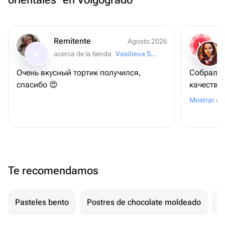
Remitente
Agosto 2026
acerca de la tienda
Vasilieva Sweets
R
Очень вкусный тортик получился,
Собрали 
спасибо 😍
качестве
спасибо!
Mostrar m
Te recomendamos
Pasteles bento
Postres de chocolate moldeado
T