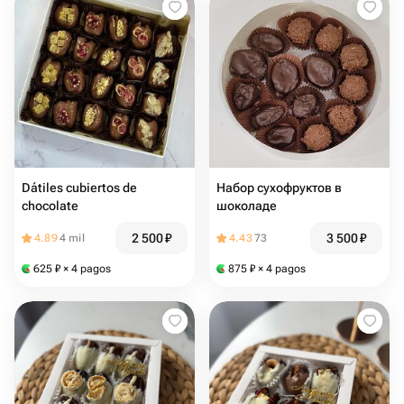
Dátiles cubiertos de
Набор сухофруктов в
chocolate
шоколаде
2 500
₽
3 500
₽
4.89
4 mil
4.43
73
625
₽
× 4 pagos
875
₽
× 4 pagos