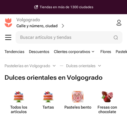
Tiendas en más de 1300 ciudades
Volgogrado
Calle y número, ciudad
Buscar artículos y tiendas
Tendencias
Descuentos
Clientes corporativos
Flores
Pastel
Pastelerías en Volgogrado
Dulces orientales
Dulces orientales en Volgogrado
Todos los
Tartas
Pasteles bento
Fresas con
artículos
chocolate