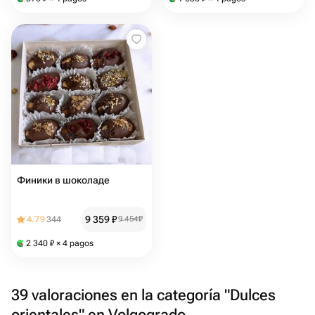
Финики в шоколаде
9 359
₽
4.79
344
9 454
₽
2 340
₽
× 4 pagos
39 valoraciones en la categoría "Dulces
orientales" en Volgogrado