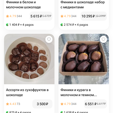
Финики в белом и
Финики в шоколаде набор
молочном шоколаде
с медиантами
5 615
₽
10 295
₽
4.79
344
5 672
₽
4.79
344
10 399
₽
1 404
₽
× 4 pagos
2 574
₽
× 4 pagos
Ассорти из сухофруктов в
Финики и курага в
шоколаде
молочном и темном
шоколаде
3 500
₽
6 551
₽
4.43
73
4.79
344
6 617
₽
875
₽
× 4 pagos
1 638
₽
× 4 pagos