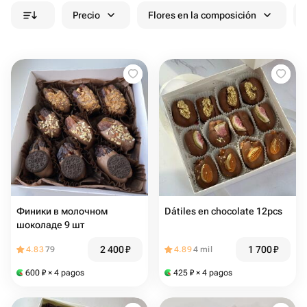
Precio
Flores en la composición
Финики в молочном
Dátiles en chocolate 12pcs
шоколаде 9 шт
2 400
₽
1 700
₽
4.83
79
4.89
4 mil
600
₽
× 4 pagos
425
₽
× 4 pagos