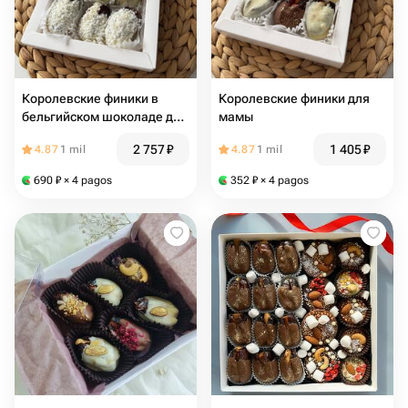
Королевские финики в
Королевские финики для
бельгийском шоколаде для
мамы
любимой мамы
2 757
₽
1 405
₽
4.87
1 mil
4.87
1 mil
690
₽
× 4 pagos
352
₽
× 4 pagos