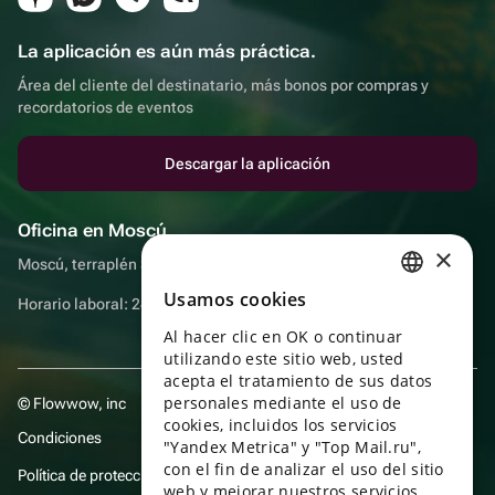
La aplicación es aún más práctica.
Área del cliente del destinatario, más bonos por compras y
recordatorios de eventos
Descargar la aplicación
Oficina en Moscú
×
Moscú, terraplén Sadovnicheskaya, 9, sala 2/3
Usamos cookies
RUSSIAN
Horario laboral: 24 horas
Al hacer clic en OK o continuar
ENGLISH
utilizando este sitio web, usted
UKRAINIAN
acepta el tratamiento de sus datos
personales mediante el uso de
© Flowwow, inc
PORTUGUESE
cookies, incluidos los servicios
Condiciones
"Yandex Metrica" y "Top Mail.ru",
SPANISH
con el fin de analizar el uso del sitio
Política de protección y privacidad de datos
web y mejorar nuestros servicios.
HUNGARIAN