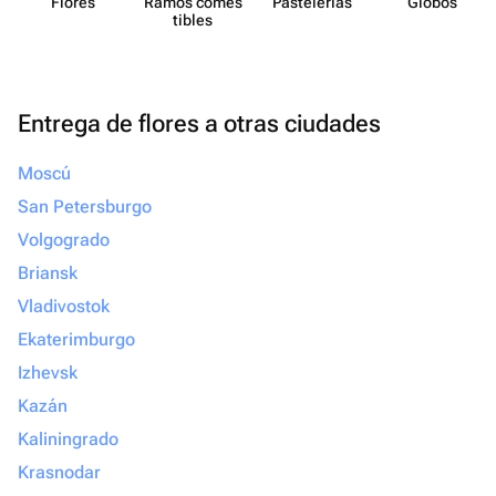
Flores
Ramos comes​
Paste​lerías
Globos
tibles
Entrega de flores a otras ciudades
Moscú
San Petersburgo
Volgogrado
Briansk
Vladivostok
Ekaterimburgo
Izhevsk
Kazán
Kaliningrado
Krasnodar