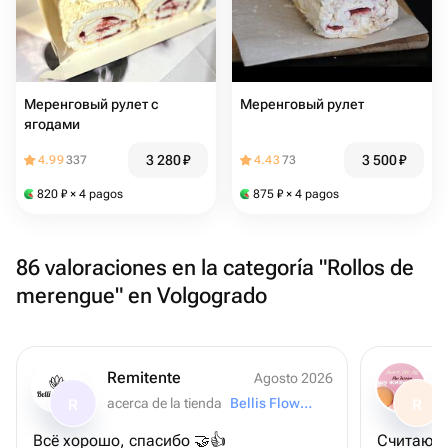
Меренговый рулет с
Меренговый рулет
ягодами
3 280
₽
3 500
₽
4.99
337
4.43
73
820
₽
× 4 pagos
875
₽
× 4 pagos
86 valoraciones en la categoría "Rollos de
merengue" en Volgogrado
Remitente
Agosto 2026
acerca de la tienda
Bellis Flowers
R
R
Всё хорошо, спасибо 🤝👍
Считаю э