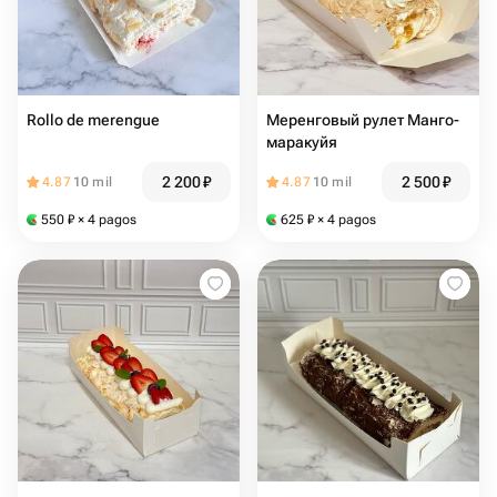
Rollo de merengue
Меренговый рулет Манго-
маракуйя
2 200
₽
2 500
₽
4.87
10 mil
4.87
10 mil
550
₽
× 4 pagos
625
₽
× 4 pagos