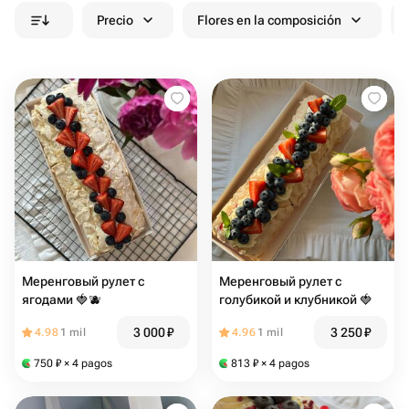
Precio
Flores en la composición
Меренговый рулет с
Меренговый рулет с
ягодами 🍓🫐
голубикой и клубникой 🍓
3 000
₽
3 250
₽
4.98
1 mil
4.96
1 mil
750
₽
× 4 pagos
813
₽
× 4 pagos