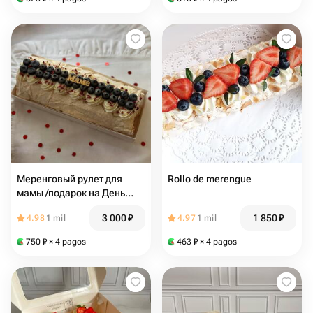
Меренговый рулет для
Rollo de merengue
мамы /подарок на День
Матери ️
3 000
₽
1 850
₽
4.98
1 mil
4.97
1 mil
750
₽
× 4 pagos
463
₽
× 4 pagos