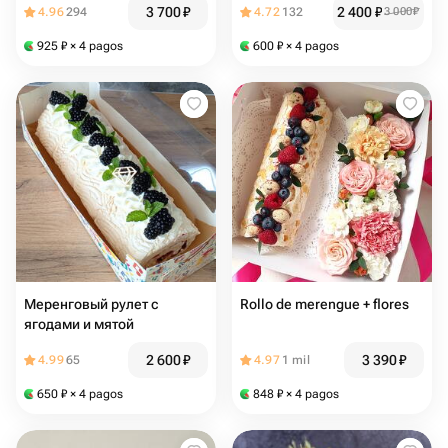
3 700
₽
2 400
₽
4.96
294
4.72
132
3 000
₽
925
₽
× 4 pagos
600
₽
× 4 pagos
Меренговый рулет с
Rollo de merengue + flores
ягодами и мятой
2 600
₽
3 390
₽
4.99
65
4.97
1 mil
650
₽
× 4 pagos
848
₽
× 4 pagos