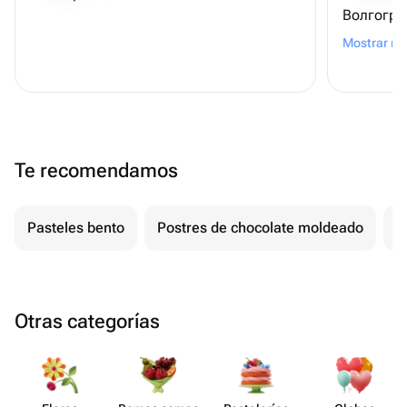
Волгогра
Умничка! 
Mostrar m
Te recomendamos
Pasteles bento
Postres de chocolate moldeado
T
Otras categorías