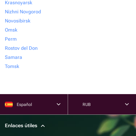
Krasnoyarsk
Nizhni Novgorod
Novosibirsk
Omsk
Perm
Rostov del Don
Samara
Tomsk
Español
RUB
Enlaces útiles