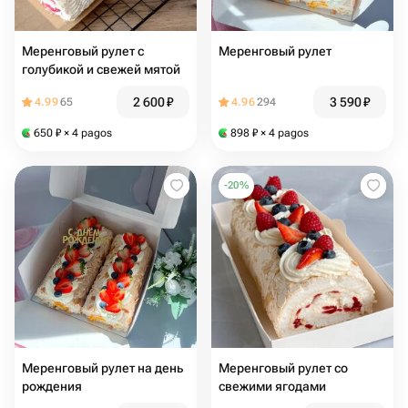
Меренговый рулет с
Меренговый рулет
голубикой и свежей мятой
2 600
₽
3 590
₽
4.99
65
4.96
294
650
₽
× 4 pagos
898
₽
× 4 pagos
-
20
%
Меренговый рулет на день
Меренговый рулет со
рождения
свежими ягодами