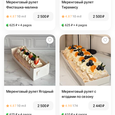
Меренговый рулет
Меренговый рулет
Фисташка-малина
Тирамису
2 500
₽
2 500
₽
4.87
10 mil
4.87
10 mil
625
₽
× 4 pagos
625
₽
× 4 pagos
Меренговый рулет Ягодный
Меренговый рулет с
ягодами по сезону
2 500
₽
2 440
₽
4.87
10 mil
4.98
174
625
₽
× 4 pagos
610
₽
× 4 pagos