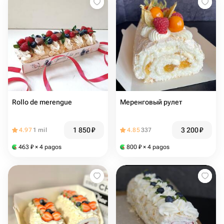
Rollo de merengue
Меренговый рулет
1 850
₽
3 200
₽
4.97
1 mil
4.85
337
463
₽
× 4 pagos
800
₽
× 4 pagos