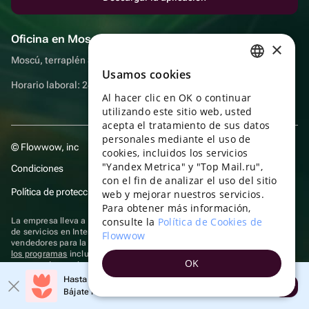
Oficina en Moscú
×
Moscú, terraplén Sadovnicheskaya, 9, sala 2/3
Usamos cookies
RUSSIAN
Horario laboral: 24 horas
Al hacer clic en OK o continuar
ENGLISH
utilizando este sitio web, usted
UKRAINIAN
acepta el tratamiento de sus datos
personales mediante el uso de
© Flowwow, inc
PORTUGUESE
cookies, incluidos los servicios
"Yandex Metrica" y "Top Mail.ru",
Condiciones
SPANISH
con el fin de analizar el uso del sitio
Política de protección y privacidad de datos
web y mejorar nuestros servicios.
HUNGARIAN
Para obtener más información,
ITALIAN
consulte la
Política de Cookies de
La empresa lleva a cabo su actividad en el ámbito de las TI: prestación
de servicios en Internet para la publicación de ofertas (anuncios) de
Flowwow
FRENCH
vendedores para la venta de artículos. Acceder a la
información sobre
los programas
incluidos en el registro de programas rusos para
OK
TURKISH
computadoras y bases de datos.
Hasta un 10% de descuento en el primer pedido
Se aplican
tecnologías de recomendación
Abrir
GERMAN
Bájate la aplicación y obtén tu código