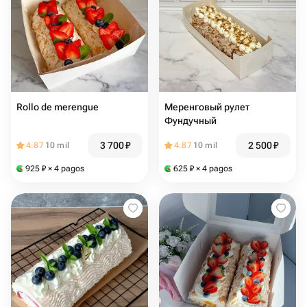
Rollo de merengue
Меренговый рулет
Фундучный
3 700
₽
2 500
₽
4.87
10 mil
4.87
10 mil
925
₽
× 4 pagos
625
₽
× 4 pagos