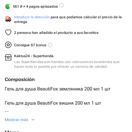
561
₽
× 4 pagos aplazados
Introduce la dirección
para que podamos calcular el precio de la
entrega
2 persona han añadido el producto a sus favoritos
Consigue 67 bonus
Kaktus24 - Supertienda.
Las Supertiendas son tiendas con valoraciones excelentes que
hacen todo lo posible por ofrecer un servicio de calidad.
Composición
Гель для душа BeautiFox земляника 200 мл 1 шт
Гель для душа BeautiFox вишня 200 мл 1 шт
Бокс крафт
Mostrar más