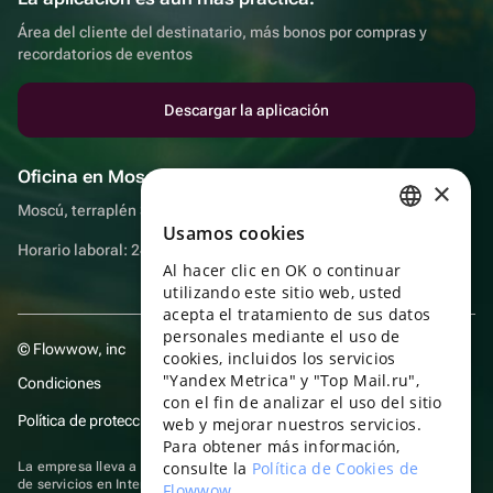
Área del cliente del destinatario, más bonos por compras y
recordatorios de eventos
Descargar la aplicación
Oficina en Moscú
×
Moscú, terraplén Sadovnicheskaya, 9, sala 2/3
Usamos cookies
RUSSIAN
Horario laboral: 24 horas
Al hacer clic en OK o continuar
ENGLISH
utilizando este sitio web, usted
UKRAINIAN
acepta el tratamiento de sus datos
personales mediante el uso de
© Flowwow, inc
PORTUGUESE
cookies, incluidos los servicios
"Yandex Metrica" y "Top Mail.ru",
Condiciones
SPANISH
con el fin de analizar el uso del sitio
Política de protección y privacidad de datos
web y mejorar nuestros servicios.
HUNGARIAN
Para obtener más información,
ITALIAN
consulte la
Política de Cookies de
La empresa lleva a cabo su actividad en el ámbito de las TI: prestación
de servicios en Internet para la publicación de ofertas (anuncios) de
Flowwow