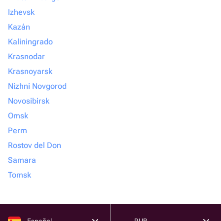
Izhevsk
Kazán
Kaliningrado
Krasnodar
Krasnoyarsk
Nizhni Novgorod
Novosibirsk
Omsk
Perm
Rostov del Don
Samara
Tomsk
Español
RUB