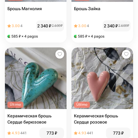
Брошь Магнолия
Брошь Зайка
2 340
₽
2 340
₽
3.00
4
2 600
₽
3.00
4
2 600
₽
585
₽
× 4 pagos
585
₽
× 4 pagos
Último
Último
Керамическая брошь
Керамическая брошь
Сердце бирюзовое
Сердце розовое
773
₽
773
₽
4.93
441
4.93
441