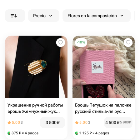
Precio
Flores en la composición
-
10
%
Украшение ручной работы
Брошь Петушок на палочке
Брошь Жемчужный жук
русский стиль а-ля рус
необычный подарок
брошь леденец
3 500
₽
4 500
₽
5.00
3
5.00
3
5 000
₽
875
₽
× 4 pagos
1 125
₽
× 4 pagos