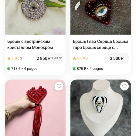
Брошь с австрийским
Брошь Глаз Сердца брошка
кристаллом Монохром
таро брошь сердце с
глазом необычный
2 850
₽
3 500
₽
5.00
3
3 000
₽
5.00
3
подарок
713
₽
× 4 pagos
875
₽
× 4 pagos