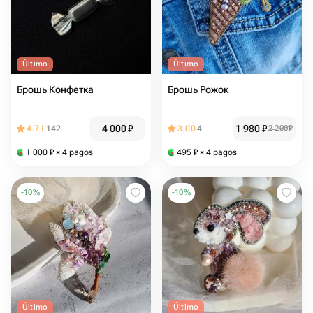
Último
Último
Брошь Конфетка
Брошь Рожок
4 000
₽
1 980
₽
4.71
142
3.00
4
2 200
₽
1 000
₽
× 4 pagos
495
₽
× 4 pagos
-
10
%
-
10
%
Último
Último