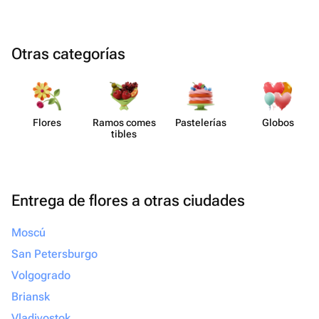
Otras categorías
Flores
Ramos comes​
Paste​lerías
Globos
tibles
Entrega de flores a otras ciudades
Moscú
San Petersburgo
Volgogrado
Briansk
Vladivostok