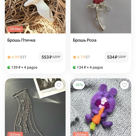
Último
Брошь Птичка
Брошь Роза
553
₽
534
₽
4.99
537
650
₽
4.79
57
550
₽
139
₽
× 4 pagos
134
₽
× 4 pagos
-
22
%
Último
Último