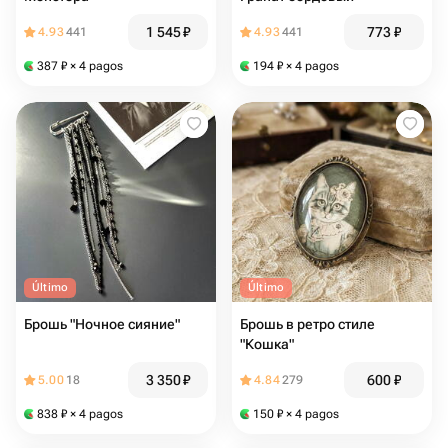
1 545
₽
773
₽
4.93
441
4.93
441
387
₽
× 4 pagos
194
₽
× 4 pagos
Último
Último
Брошь "Ночное сияние"
Брошь в ретро стиле
"Кошка"
3 350
₽
600
₽
5.00
18
4.84
279
838
₽
× 4 pagos
150
₽
× 4 pagos