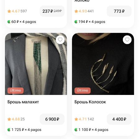
Яблоко
237
₽
773
₽
4.67
597
249
₽
4.93
441
60
₽
× 4 pagos
194
₽
× 4 pagos
Último
Último
Брошь малахит
Брошь Колосок
6 900
₽
4 400
₽
4.88
25
4.71
142
1 725
₽
× 4 pagos
1 100
₽
× 4 pagos