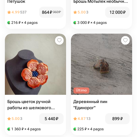
Петушок
Брошь Мотылек необычный
подарок
864
₽
12 000
₽
4.99
537
960
₽
5.00
3
216
₽
× 4 pagos
3 000
₽
× 4 pagos
Último
Брошь цветок ручной
Деревянный пин
работы из шелкового
"Единорог"
бархата
5 440
₽
899
₽
5.00
3
4.87
13
1 360
₽
× 4 pagos
225
₽
× 4 pagos