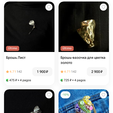
Último
Último
Брошь Лист
Брошь-вазочка для цветка
золото
1 900
₽
2 900
₽
4.71
142
4.71
142
475
₽
× 4 pagos
725
₽
× 4 pagos
-
10
%