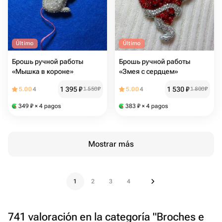
Último
Último
Брошь ручной работы
Брошь ручной работы
«Мышка в короне»
«Змея с сердцем»
1 395
₽
1 530
₽
5.00
4
1 550
₽
5.00
4
1 800
₽
349
₽
× 4 pagos
383
₽
× 4 pagos
Mostrar más
1
2
3
4
741 valoración en la categoría "Broches e