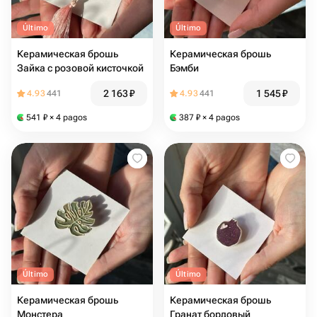
Último
Último
Керамическая брошь
Керамическая брошь
Зайка с розовой кисточкой
Бэмби
2 163
₽
1 545
₽
4.93
441
4.93
441
541
₽
× 4 pagos
387
₽
× 4 pagos
Último
Último
Керамическая брошь
Керамическая брошь
Монстера
Гранат бордовый