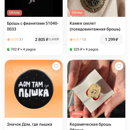
Último
Último
Брошь с фианитами 51040-
Камея скелет
0033
(псевдовинтажная брошь)
2 805
₽
1 299
₽
5.00
31
3 300
₽
4.87
13
702
₽
× 4 pagos
325
₽
× 4 pagos
Último
Значок Дом, где пышка
Керамическая брошь