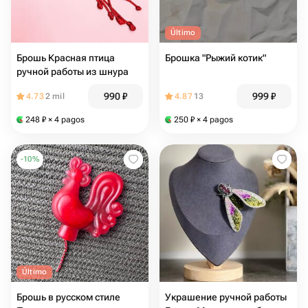
Último
Брошь Красная птица
Брошка "Рыжий котик"
ручной работы из шнура
990
₽
999
₽
4.73
2 mil
4.87
13
248
₽
× 4 pagos
250
₽
× 4 pagos
-
10
%
Último
Брошь в русском стиле
Украшение ручной работы