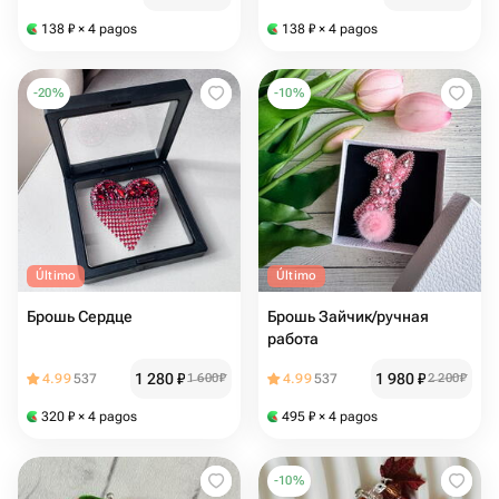
138
₽
× 4 pagos
138
₽
× 4 pagos
-
20
%
-
10
%
Último
Último
Брошь Сердце
Брошь Зайчик/ручная
работа
1 280
₽
1 980
₽
4.99
537
1 600
₽
4.99
537
2 200
₽
320
₽
× 4 pagos
495
₽
× 4 pagos
-
10
%