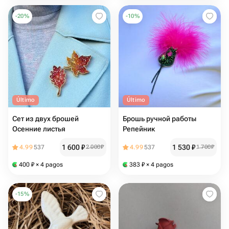
-
20
%
-
10
%
Último
Último
Сет из двух брошей
Брошь ручной работы
Осенние листья
Репейник
1 600
₽
1 530
₽
4.99
537
2 000
₽
4.99
537
1 700
₽
400
₽
× 4 pagos
383
₽
× 4 pagos
-
15
%