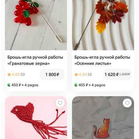
Брошь-игла ручной работы
Брошь-игла ручной работы
«Гранатовые зерна»
«Осенние листья»
1 800
₽
1 620
₽
4.80
33
4.80
33
1 800
₽
450
₽
× 4 pagos
405
₽
× 4 pagos