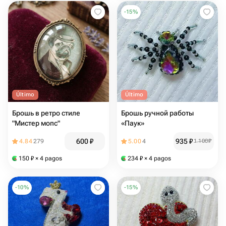
-
15
%
Último
Último
Брошь в ретро стиле
Брошь ручной работы
"Мистер мопс"
«Паук»
600
₽
935
₽
4.84
279
5.00
4
1 100
₽
150
₽
× 4 pagos
234
₽
× 4 pagos
-
10
%
-
15
%