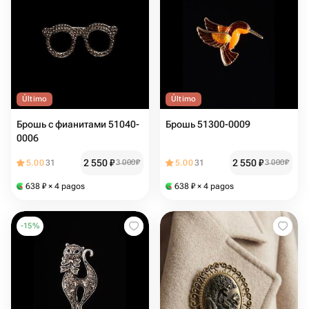
Último
Último
Брошь с фианитами 51040-
Брошь 51300-0009
0006
2 550
₽
2 550
₽
5.00
31
3 000
₽
5.00
31
3 000
₽
638
₽
× 4 pagos
638
₽
× 4 pagos
-
15
%