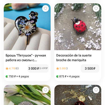
Брошь "Петушок" - ручная
Decoración de la suerte
работа из смолы с
broche de mariquita
натуральными сухоцветами
3 000
₽
3 500
₽
4.70
83
3 191
₽
5.00
3
750
₽
× 4 pagos
875
₽
× 4 pagos