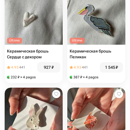
Último
Último
Керамическая брошь
Керамическая брошь
Сердце с декором
Пеликан
927
₽
1 545
₽
4.93
441
4.93
441
232
₽
× 4 pagos
387
₽
× 4 pagos