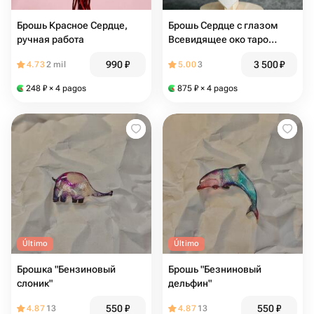
Брошь Красное Сердце,
Брошь Сердце с глазом
ручная работа
Всевидящее око таро
брошка необычный
990
₽
3 500
₽
4.73
2 mil
5.00
3
подарок
248
₽
× 4 pagos
875
₽
× 4 pagos
Último
Último
Брошка "Бензиновый
Брошь "Безниновый
слоник"
дельфин"
550
₽
550
₽
4.87
13
4.87
13