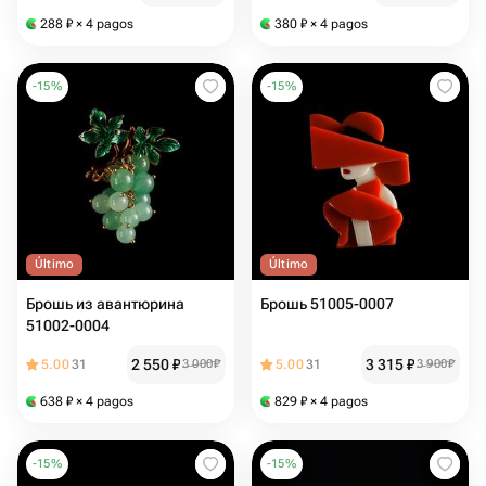
288
₽
× 4 pagos
380
₽
× 4 pagos
-
15
%
-
15
%
Último
Último
Брошь из авантюрина
Брошь 51005-0007
51002-0004
2 550
₽
3 315
₽
5.00
31
3 000
₽
5.00
31
3 900
₽
638
₽
× 4 pagos
829
₽
× 4 pagos
-
15
%
-
15
%