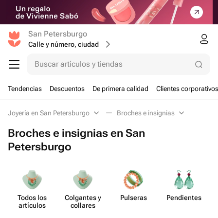
San Petersburgo
Calle y número, ciudad
Buscar artículos y tiendas
Tendencias
Descuentos
De primera calidad
Clientes corporativo
Joyería en San Petersburgo
Broches e insignias
Broches e insignias en San
Petersburgo
Todos los
Colgantes y
Pulseras
Pend​ientes
artículos
collares