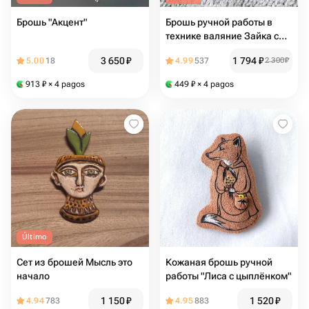
Брошь "Акцент"
Брошь ручной работы в
технике валяние Зайка с
морковкой
3 650
₽
1 794
₽
5.00
18
4.99
537
2 300
₽
913
₽
× 4 pagos
449
₽
× 4 pagos
Último
Сет из брошей Мысль это
Кожаная брошь ручной
начало
работы "Лиса с цыплёнком"
1 150
₽
1 520
₽
4.94
783
4.95
883