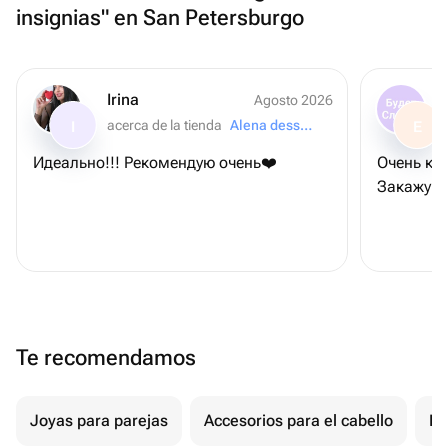
insignias" en San Petersburgo
Irina
Agosto 2026
acerca de la tienda
Alena desserts
I
E
Идеально!!! Рекомендую очень❤️
Очень кра
Закажу е
Te recomendamos
Joyas para parejas
Accesorios para el cabello
Re