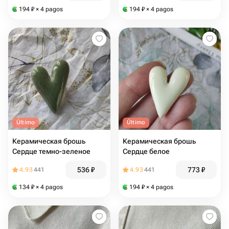
194
₽
× 4 pagos
194
₽
× 4 pagos
Último
Último
Керамическая брошь
Керамическая брошь
Сердце темно-зеленое
Сердце белое
536
₽
773
₽
4.93
441
4.93
441
134
₽
× 4 pagos
194
₽
× 4 pagos