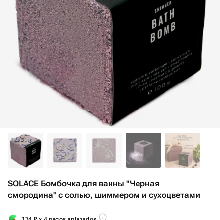
SOLACE Бомбочка для ванны "Черная
смородина" с солью, шиммером и сухоцветами
174
₽
× 4 pagos aplazados