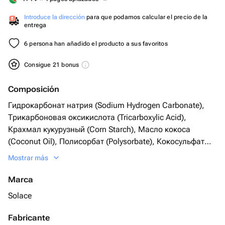
Introduce la dirección
para que podamos calcular el precio de la
entrega
6 persona han añadido el producto a sus favoritos
Consigue 21 bonus
Composición
Гидрокарбонат натрия (Sodium Hydrogen Carbonate),
Трикарбоновая оксикислота (Tricarboxylic Acid),
Крахмал кукурузный (Corn Starch), Масло кокоса
(Coconut Oil), Полисорбат (Polysorbate), Кокосульфат
натрия (Sodium Cocosulfate), Перламутровый пигмент
Mostrar más
(Pearl Pigment), Пищевые красители (Food Coloring),
Соль морская (Sea Salt), Сухоцветы (Dried Flowers),
Marca
Парфюмерная композиция (Perfume Composition)
Solace
Fabricante