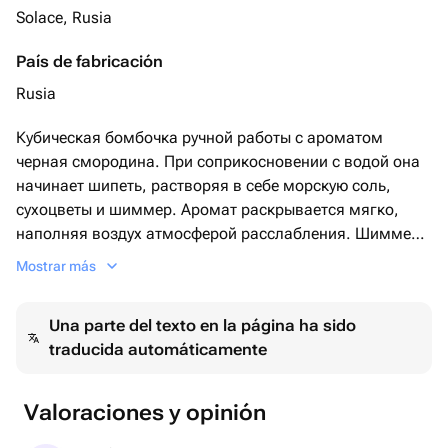
Solace, Rusia
País de fabricación
Rusia
Кубическая бомбочка ручной работы с ароматом
черная смородина. При соприкосновении с водой она
начинает шипеть, растворяя в себе морскую соль,
сухоцветы и шиммер. Аромат раскрывается мягко,
наполняя воздух атмосферой расслабления. Шиммер
придаёт воде лёгкое сияние, создавая визуальный
Mostrar más
эффект спокойствия. Бомбочка подойдёт для вечернего
ухода, душевного подарка или тихого ритуала после
Una parte del texto en la página ha sido
насыщенного дня. Solace не торопит и не требует - он
traducida automáticamente
просто создаёт пространство, в котором аромат
черная смородина становится частью вас. Оттенок:
фиолетовый. Один кубик - одна встреча с собой.
Valoraciones y opinión