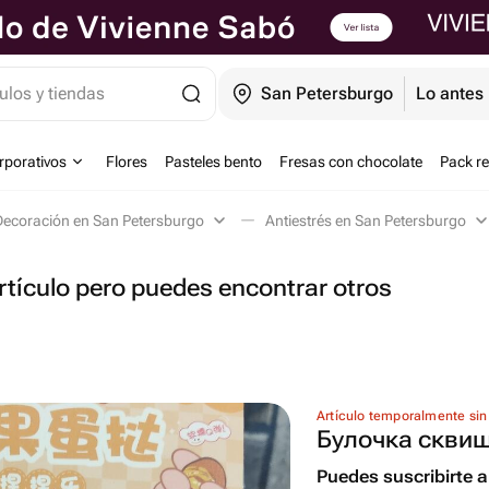
ulos y tiendas
San Petersburgo
Lo antes 
orporativos
Flores
Pasteles bento
Fresas con chocolate
Pack r
Decoración en San Petersburgo
Antiestrés en San Petersburgo
tículo pero puedes encontrar otros
Artículo temporalmente sin
Булочка скви
Puedes suscribirte al