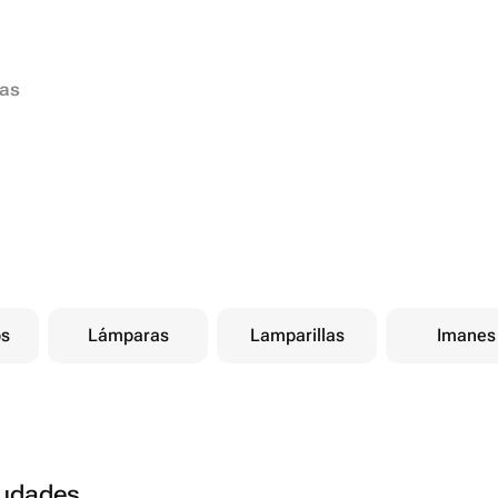
ias
os
Lámparas
Lamparillas
Imanes
ciudades