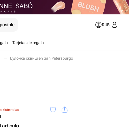
posible
RUB
egalo
Tarjetas de regalo
Булочка сквиш en San Petersburgo
 existencias
ш
 artículo