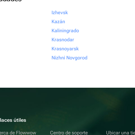
Izhevsk
Kazán
Kaliningrado
Krasnodar
Krasnoyarsk
Nizhni Novgorod
laces útiles
erca de Flowwow
Centro de soporte
Ubicar una ti