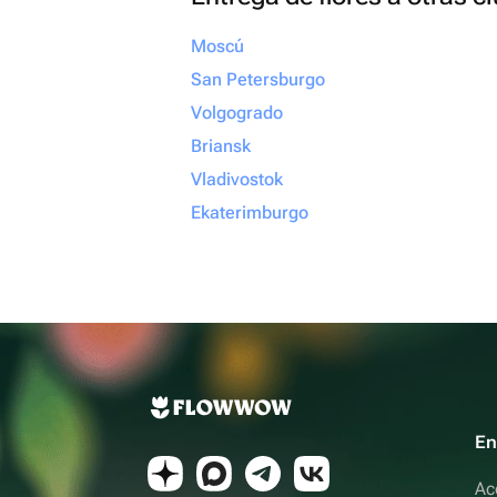
Moscú
San Petersburgo
Volgogrado
Briansk
Vladivostok
Ekaterimburgo
En
Ac