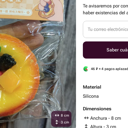
Te avisaremos por cor
haber existencias del a
Tu correo electrónic
Saber cuá
46
₽
× 4 pagos aplaza
Material
Silicona
Dimensiones
8 cm
Anchura - 8 cm
3 cm
Altura - 3 cm