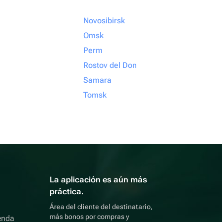
Novosibirsk
Omsk
Perm
Rostov del Don
Samara
Tomsk
La aplicación es aún más
práctica.
Área del cliente del destinatario,
más bonos por compras y
enda