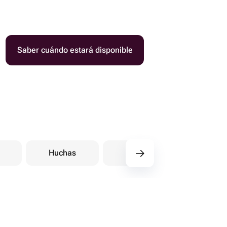
Saber cuándo estará disponible
Huchas
Figuras
Ama de ll