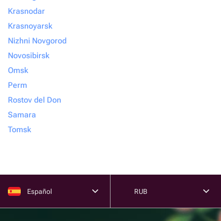
Krasnodar
Krasnoyarsk
Nizhni Novgorod
Novosibirsk
Omsk
Perm
Rostov del Don
Samara
Tomsk
Español
RUB