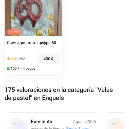
Último
Свечи для торта цифра 60
400
₽
4.86
492
100
₽
× 4 pagos
175 valoraciones en la categoría "Velas
de pastel" en Enguels
Remitente
Agosto 2026
acerca de la tienda
Волга Букет