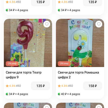
135
₽
135
₽
4.86
492
4.86
492
34
₽
× 4 pagos
34
₽
× 4 pagos
Último
Último
Свечи для торта Театр
Свечи для торта Ромашка
цифра 9
цифра 2
135
₽
158
₽
4.86
492
4.86
492
34
₽
× 4 pagos
40
₽
× 4 pagos