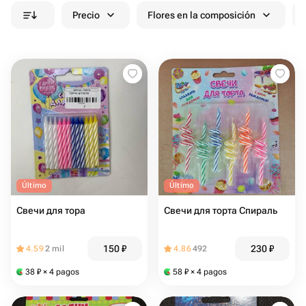
Precio
Flores en la composición
Último
Último
Свечи для тора
Свечи для торта Спираль
150
₽
230
₽
4.59
2 mil
4.86
492
38
₽
× 4 pagos
58
₽
× 4 pagos