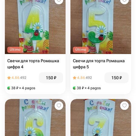
Último
Último
Свечи для торта Ромашка
Свечи для торта Ромашка
цифра 4
цифра 5
150
₽
150
₽
4.86
492
4.86
492
38
₽
× 4 pagos
38
₽
× 4 pagos