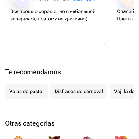
R
R
Всё прошло хорошо, но с небольшой
Спасибо 
задержкой, поэтому не критично)
Цветы св
Te recomendamos
Velas de pastel
Disfraces de carnaval
Vajilla de
Otras categorías