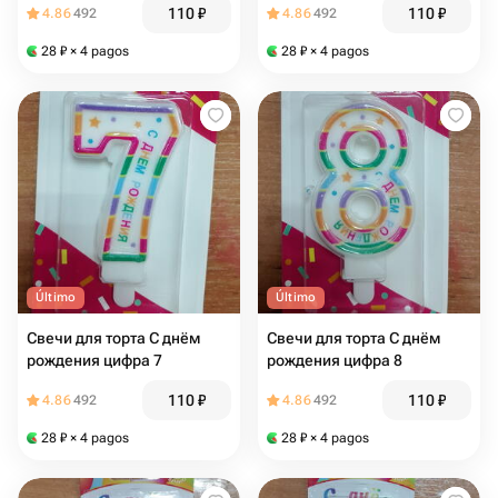
110
₽
110
₽
4.86
492
4.86
492
28
₽
× 4 pagos
28
₽
× 4 pagos
Último
Último
Свечи для торта С днём
Свечи для торта С днём
рождения цифра 7
рождения цифра 8
110
₽
110
₽
4.86
492
4.86
492
28
₽
× 4 pagos
28
₽
× 4 pagos