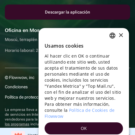
Descargar la aplicación
Oficina en Moscú
×
Moscú, terraplén Sadovnicheskaya, 9, sala 2/3
Usamos cookies
RUSSIAN
Horario laboral: 24 horas
Al hacer clic en OK o continuar
ENGLISH
utilizando este sitio web, usted
UKRAINIAN
acepta el tratamiento de sus datos
personales mediante el uso de
© Flowwow, inc
PORTUGUESE
cookies, incluidos los servicios
"Yandex Metrica" y "Top Mail.ru",
Condiciones
SPANISH
con el fin de analizar el uso del sitio
Política de protección y privacidad de datos
web y mejorar nuestros servicios.
HUNGARIAN
Para obtener más información,
ITALIAN
consulte la
Política de Cookies de
La empresa lleva a cabo su actividad en el ámbito de las TI: prestación
de servicios en Internet para la publicación de ofertas (anuncios) de
Flowwow
FRENCH
vendedores para la venta de artículos. Acceder a la
información sobre
los programas
incluidos en el registro de programas rusos para
OK
TURKISH
computadoras y bases de datos.