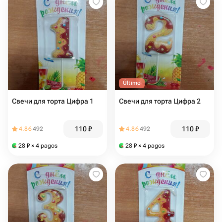
Último
Свечи для торта Цифра 1
Свечи для торта Цифра 2
110
₽
110
₽
4.86
492
4.86
492
28
₽
× 4 pagos
28
₽
× 4 pagos