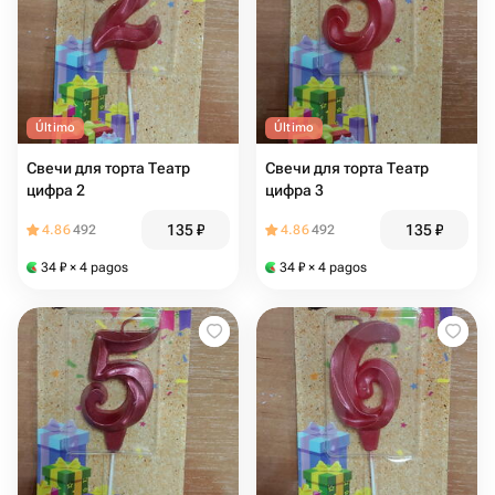
Último
Último
Свечи для торта Театр
Свечи для торта Театр
цифра 2
цифра 3
135
₽
135
₽
4.86
492
4.86
492
34
₽
× 4 pagos
34
₽
× 4 pagos