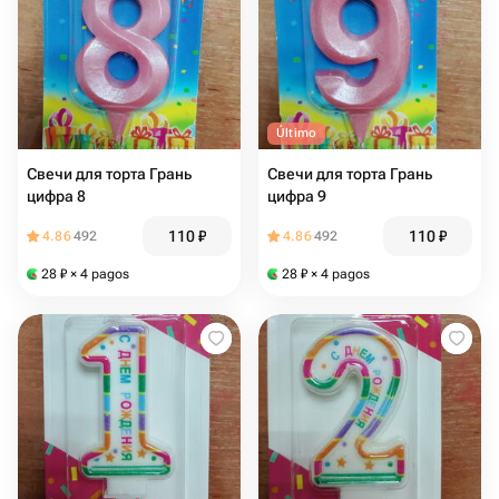
Último
Свечи для торта Грань
Свечи для торта Грань
цифра 8
цифра 9
110
₽
110
₽
4.86
492
4.86
492
28
₽
× 4 pagos
28
₽
× 4 pagos