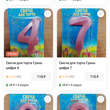
Último
Свечи для торта Грань
Свечи для торта Грань
цифра 4
цифра 7
110
₽
110
₽
4.86
492
4.86
492
28
₽
× 4 pagos
28
₽
× 4 pagos