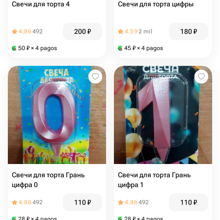
Свечи для торта 4
Свечи для торта цифры
200
₽
180
₽
4.86
492
4.59
2 mil
50
₽
× 4 pagos
45
₽
× 4 pagos
Свечи для торта Грань
Свечи для торта Грань
цифра 0
цифра 1
110
₽
110
₽
4.86
492
4.86
492
28
₽
× 4 pagos
28
₽
× 4 pagos