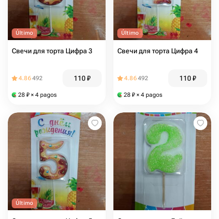
Último
Último
Свечи для торта Цифра 3
Свечи для торта Цифра 4
110
₽
110
₽
4.86
492
4.86
492
28
₽
× 4 pagos
28
₽
× 4 pagos
Último