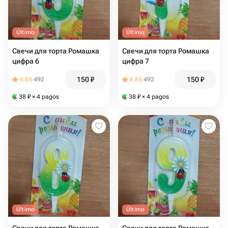
Último
Último
Свечи для торта Ромашка
Свечи для торта Ромашка
цифра 6
цифра 7
150
₽
150
₽
4.86
492
4.86
492
38
₽
× 4 pagos
38
₽
× 4 pagos
Último
Último