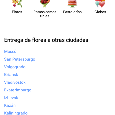
Flores
Ramos comes​
Paste​lerías
Globos
tibles
Entrega de flores a otras ciudades
Moscú
San Petersburgo
Volgogrado
Briansk
Vladivostok
Ekaterimburgo
Izhevsk
Kazán
Kaliningrado