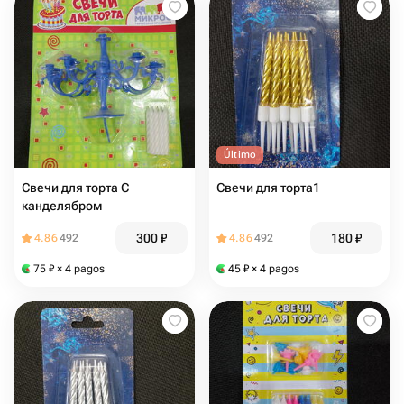
Último
Свечи для торта С
Свечи для торта1
канделябром
300
₽
180
₽
4.86
492
4.86
492
75
₽
× 4 pagos
45
₽
× 4 pagos