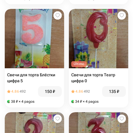
Último
Свечи для торта Блёстки
Свечи для торта Театр
цифра 5
цифра 0
150
₽
135
₽
4.86
492
4.86
492
38
₽
× 4 pagos
34
₽
× 4 pagos