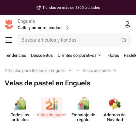
Tiendas en más de 1300 ciudades
Enguels
Calle y número, ciudad
Buscar artículos y tiendas
Tendencias
Descuentos
Clientes corporativos
Flores
Pastel
Artículos para fiestas en Enguels
Velas de pastel
Velas de pastel en Enguels
Todos los
Velas de pastel
Embalaje de
Adornos de
artículos
regalo
Navidad