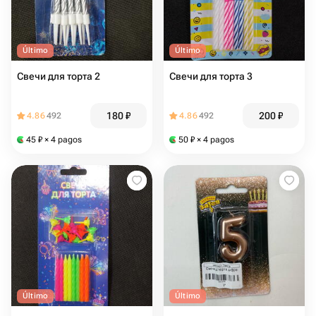
Último
Último
Свечи для торта 2
Свечи для торта 3
180
₽
200
₽
4.86
492
4.86
492
45
₽
× 4 pagos
50
₽
× 4 pagos
Último
Último