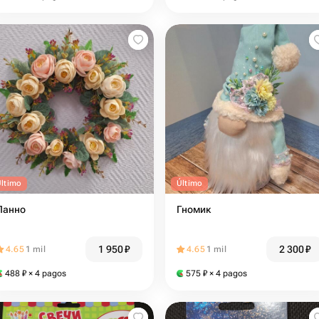
Último
Último
Панно
Гномик
1 950
₽
2 300
₽
4.65
1 mil
4.65
1 mil
488
₽
× 4 pagos
575
₽
× 4 pagos