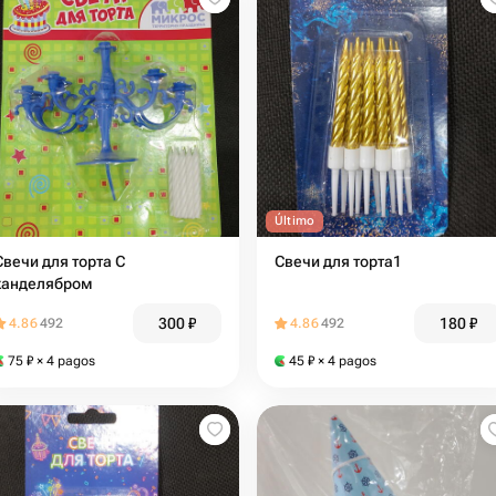
Último
Свечи для торта С
Свечи для торта1
канделябром
300
₽
180
₽
4.86
492
4.86
492
75
₽
× 4 pagos
45
₽
× 4 pagos