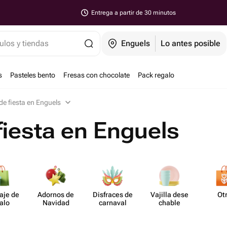
Entrega a partir de 30 minutos
ulos y tiendas
Enguels
Lo antes posible
s
Pasteles bento
Fresas con chocolate
Pack regalo
 de fiesta en Enguels
fiesta en Enguels
aje de
Adornos de
Disfraces de
Vajilla dese​
Ot
alo
Navidad
carnaval
chable