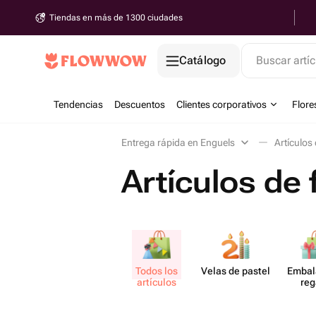
Tiendas en más de 1300 ciudades
Catálogo
Buscar artíc
Tendencias
Descuentos
Clientes corporativos
Flore
Entrega rápida en Enguels
Artículos
Artículos de 
Todos los
Velas de pastel
Embal
artículos
reg