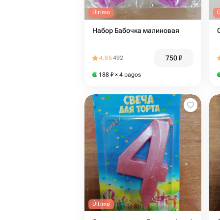
Último
Набор Бабочка малиновая
750
₽
4.86
492
188
₽
× 4 pagos
Último