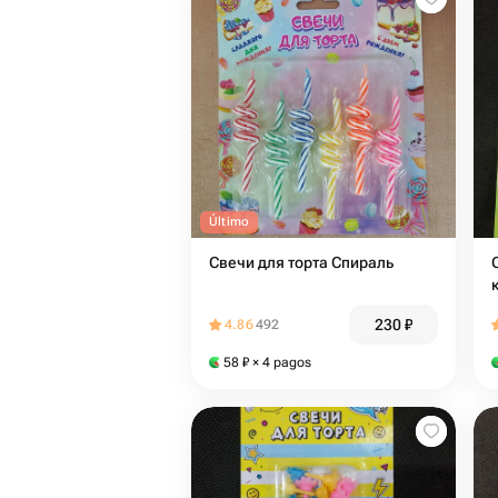
Último
Свечи для торта Спираль
230
₽
4.86
492
58
₽
× 4 pagos