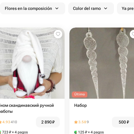
Flores en la composición
Color del ramo
Ya pr
Último
Гном скандинавский ручной
Набор
работы
2 890
₽
500
₽
4.93
410
3.58
9
723
₽
× 4 pagos
125
₽
× 4 pagos