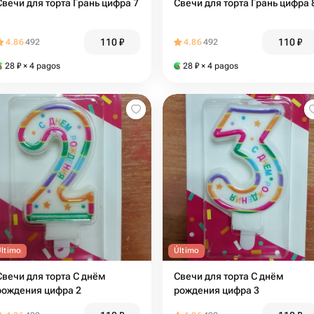
Свечи для торта Грань цифра 7
Свечи для торта Грань цифра 
110
₽
110
₽
4.86
492
4.86
492
28
₽
× 4 pagos
28
₽
× 4 pagos
Último
Último
Свечи для торта С днём
Свечи для торта С днём
рождения цифра 2
рождения цифра 3