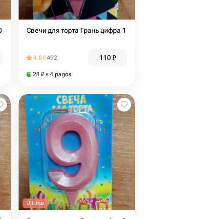
0
Свечи для торта Грань цифра 1
110
₽
4.86
492
28
₽
× 4 pagos
Último