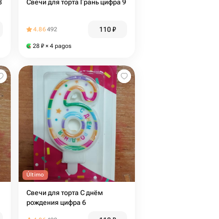
8
Свечи для торта Грань цифра 9
110
₽
4.86
492
28
₽
× 4 pagos
Último
Свечи для торта С днём
рождения цифра 6