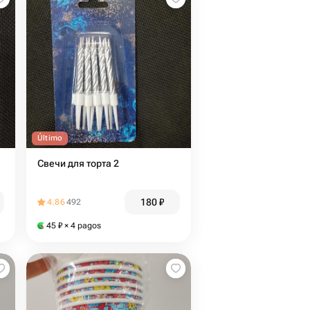
Último
Свечи для торта 2
180
₽
4.86
492
45
₽
× 4 pagos