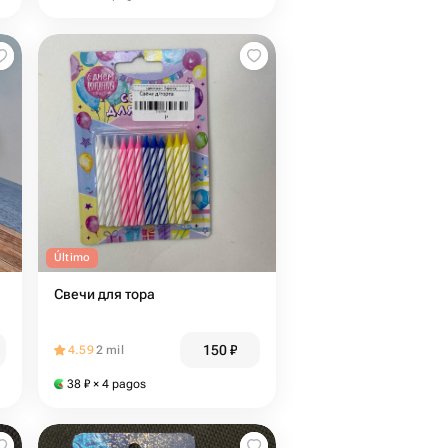
Último
Свечи для тора
150
₽
4.59
2 mil
38
₽
× 4 pagos