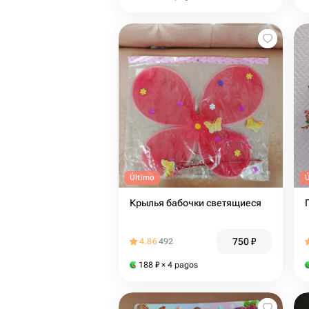
Último
Крылья бабочки светящиеся
750
₽
4.86
492
188
₽
× 4 pagos