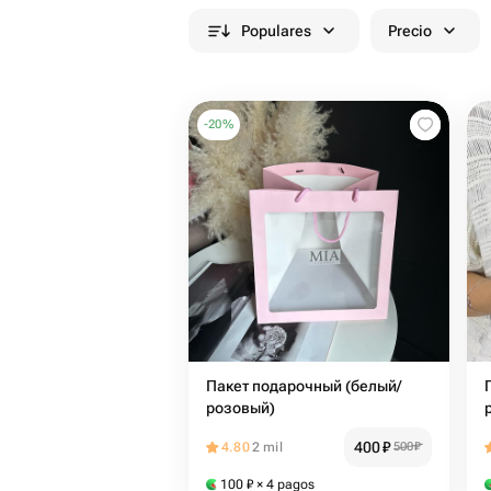
Populares
Precio
-
20
%
Пакет подарочный (белый/
розовый)
400
₽
4.80
2 mil
500
₽
100
₽
× 4 pagos