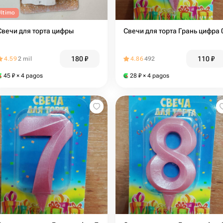
Último
Свечи для торта цифры
Свечи для торта Грань цифра 
180
₽
110
₽
4.59
2 mil
4.86
492
45
₽
× 4 pagos
28
₽
× 4 pagos