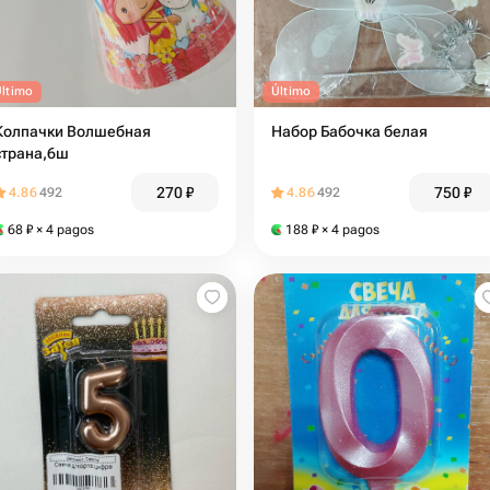
Último
Último
Колпачки Волшебная
Набор Бабочка белая
страна,6ш
270
₽
750
₽
4.86
492
4.86
492
68
₽
× 4 pagos
188
₽
× 4 pagos