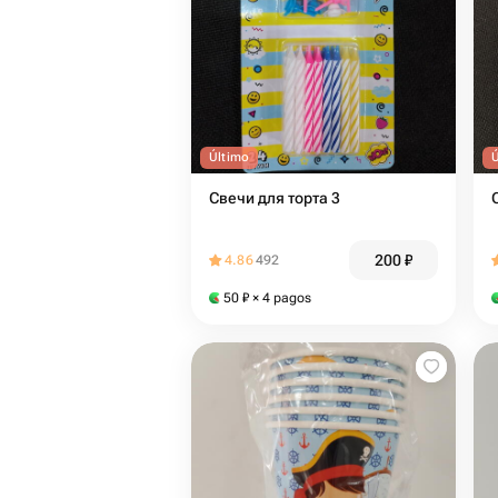
Último
Свечи для торта 3
200
₽
4.86
492
50
₽
× 4 pagos