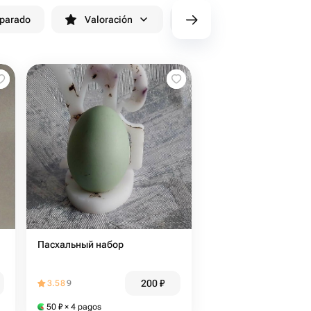
eparado
Valoración
cv/filters/name_fast_delivery
Пасхальный набор
200
₽
3.58
9
50
₽
× 4 pagos