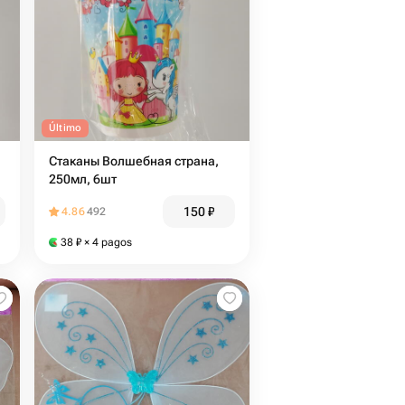
Último
Стаканы Волшебная страна,
250мл, 6шт
150
₽
4.86
492
38
₽
× 4 pagos