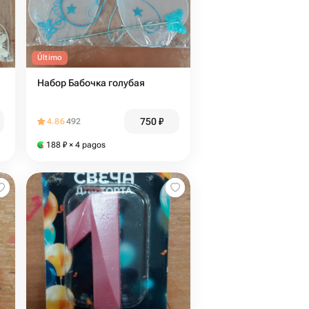
Último
Набор Бабочка голубая
750
₽
4.86
492
188
₽
× 4 pagos