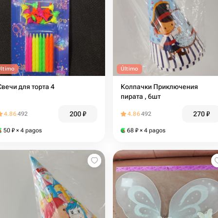
Último
Último
Свечи для торта 4
Колпачки Приключения
пирата , 6шт
200
₽
270
₽
4.86
492
4.86
492
50
₽
× 4 pagos
68
₽
× 4 pagos