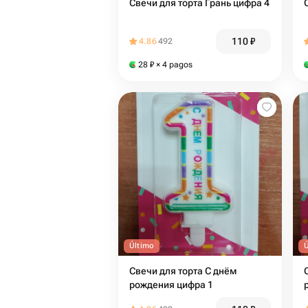
Свечи для торта Грань цифра 4
110
₽
4.86
492
28
₽
× 4 pagos
Último
Свечи для торта С днём
рождения цифра 1