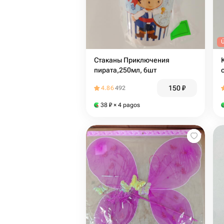
Стаканы Приключения
пирата,250мл, 6шт
150
₽
4.86
492
38
₽
× 4 pagos