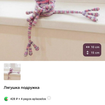
10 cm
15 cm
Лягушка подружка
428
₽
× 4 pagos aplazados