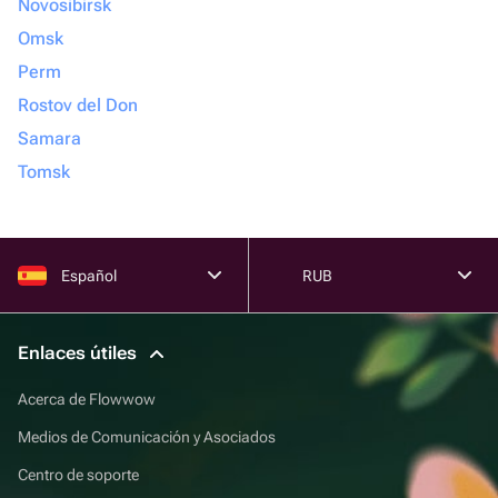
Novosibirsk
Omsk
Perm
Rostov del Don
Samara
Tomsk
Español
RUB
Enlaces útiles
Acerca de Flowwow
Medios de Comunicación y Asociados
Centro de soporte