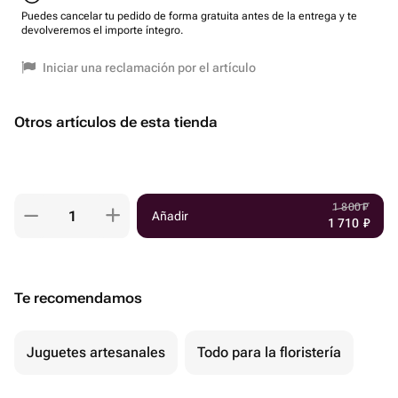
Она не только развлекает, но и способствует развитию
Puedes cancelar tu pedido de forma gratuita antes de la entrega y te
воображения и творческих способностей.
devolveremos el importe íntegro.
Iniciar una reclamación por el artículo
Otros artículos de esta tienda
1 800
₽
Añadir
1 710
₽
Te recomendamos
Juguetes artesanales
Todo para la floristería