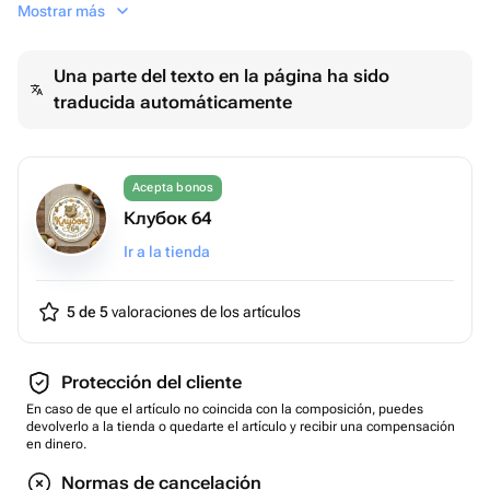
очаровательной вязаной игрушкой, которая станет
Mostrar más
верным другом для вашего малыша! С любовью и
заботой созданная вручную, она наполнена теплом и
Una parte del texto en la página ha sido
радостью, что делает её идеальным компаньоном для
traducida automáticamente
игр и объятий.
✨ Почему стоит выбрать Лягушку подружку?
• Ручная работа: Каждая игрушка вяжется с душой, что
Acepta bonos
придаёт ей уникальность и неповторимость.
Клубок 64
• Безопасные материалы: Мы используем только
Ir a la tienda
высококачественные и экологически чистые пряжи,
которые абсолютно безопасны для детей.
5 de 5
valoraciones de los artículos
• Яркий дизайн: Нежные зеленые оттенки и милые
глазки сделают Лягушку подружку любимицей вашего
ребенка!
Protección del cliente
En caso de que el artículo no coincida con la composición, puedes
🎉 Подарок, который запомнится: Эта игрушка станет
devolverlo a la tienda o quedarte el artículo y recibir una compensación
en dinero.
замечательным подарком на день рождения, праздник
или просто так, чтобы порадовать вашего малыша.
Normas de cancelación