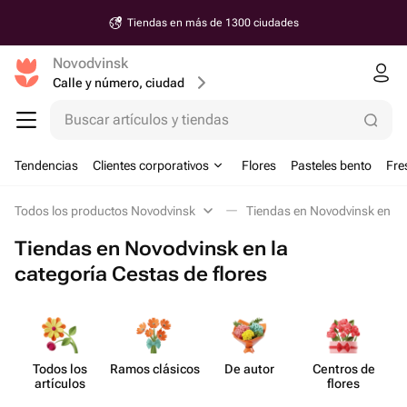
Tiendas en más de 1300 ciudades
Novodvinsk
Calle y número, ciudad
Buscar artículos y tiendas
Tendencias
Clientes corporativos
Flores
Pasteles bento
Fre
Todos los productos Novodvinsk
Tiendas en Novodvinsk en la 
Tiendas en Novodvinsk en la
categoría Cestas de flores
Todos los
Ramos clásicos
De autor
Centros de
artículos
flores