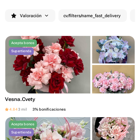
Valoración
cv/filters/name_fast_delivery
De
Acepta bonos
Supertienda
Vesna.Cvety
4.84
3 mil
3% bonificaciones
Acepta bonos
Supertienda