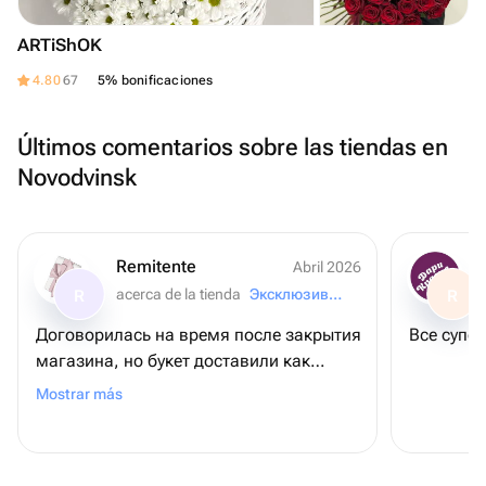
ARTiShOK
4.80
67
5% bonificaciones
Últimos comentarios sobre las tiendas en
Novodvinsk
Remitente
Abril 2026
acerca de la tienda
Эксклюзивные шары
R
R
Договорилась на время после закрытия
Все супер
магазина, но букет доставили как
договорились. Очень благодарна
Mostrar más
магазину, сам букет неимоверно
впечатлил именниницу