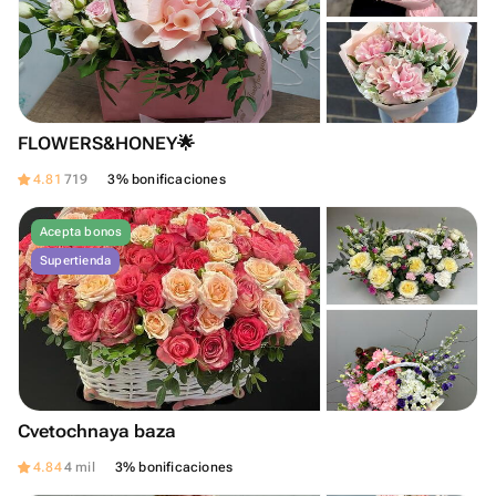
FLOWERS&HONEY🌟
4.81
719
3% bonificaciones
Acepta bonos
Supertienda
Cvetochnaya baza
4.84
4 mil
3% bonificaciones