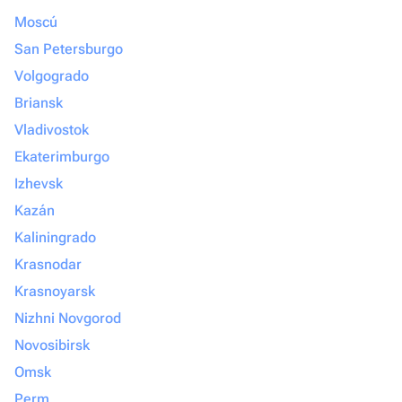
Moscú
San Petersburgo
Volgogrado
Briansk
Vladivostok
Ekaterimburgo
Izhevsk
Kazán
Kaliningrado
Krasnodar
Krasnoyarsk
Nizhni Novgorod
Novosibirsk
Omsk
Perm