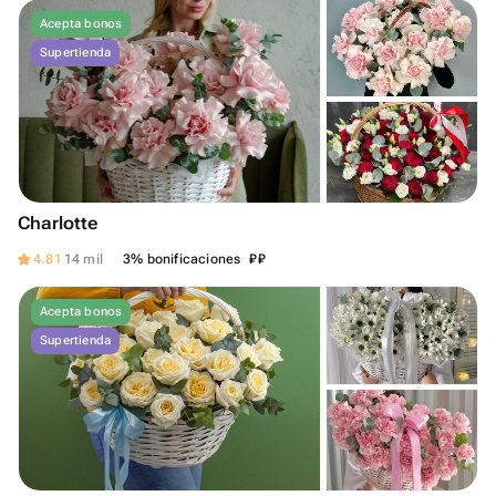
Acepta bonos
Supertienda
Charlotte
₽
₽
4.81
14 mil
3% bonificaciones
Acepta bonos
Supertienda