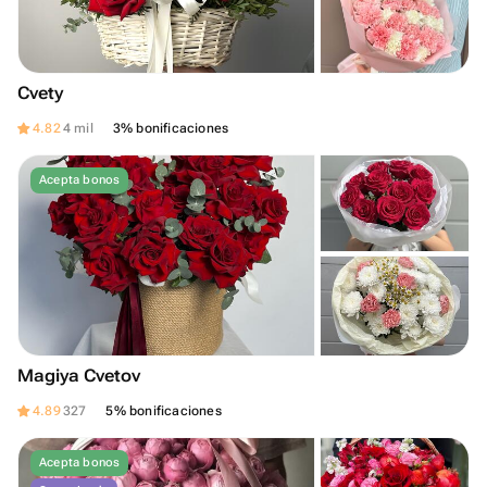
Cvety
4.82
4 mil
3% bonificaciones
Acepta bonos
Magiya Cvetov
4.89
327
5% bonificaciones
Acepta bonos