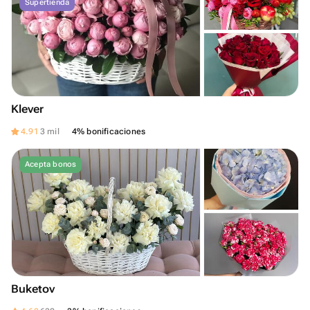
Supertienda
Klever
4.91
3 mil
4% bonificaciones
Acepta bonos
Buketov