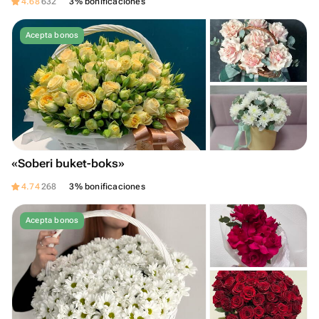
4.68
632
3% bonificaciones
Acepta bonos
«Soberi buket-boks»
4.74
268
3% bonificaciones
Acepta bonos