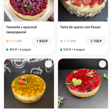
Чизкейк с красной
Tarta de queso con fresas
смородиной
1 850
₽
2 100
₽
4.88
245
4.88
245
463
₽
× 4 pagos
525
₽
× 4 pagos