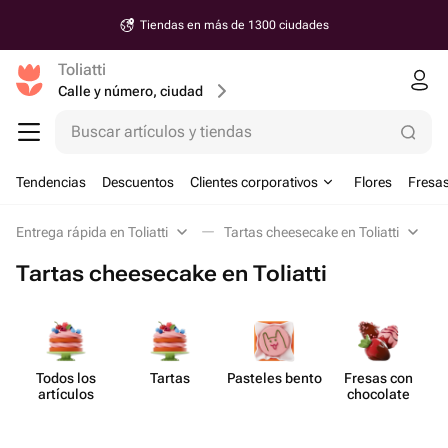
Tiendas en más de 1300 ciudades
Toliatti
Calle y número, ciudad
Buscar artículos y tiendas
Tendencias
Descuentos
Clientes corporativos
Flores
Fresas
Entrega rápida en Toliatti
Tartas cheesecake en Toliatti
Tartas cheesecake en Toliatti
Todos los
Tartas
Pasteles bento
Fresas con
artículos
chocolate