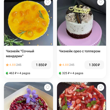
Чизкейк "Сочный
Чизкейк орео с топпером
мандарин"
1 850
₽
1 300
₽
4.88
245
4.88
245
463
₽
× 4 pagos
325
₽
× 4 pagos