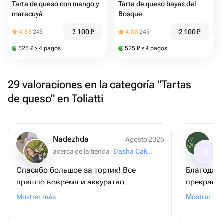
Tarta de queso con mango y
Tarta de queso bayas del
maracuyá
Bosque
2 100
₽
2 100
₽
4.88
245
4.88
245
525
₽
× 4 pagos
525
₽
× 4 pagos
29 valoraciones en la categoría "Tartas
de queso" en Toliatti
Nadezhda
Agosto 2026
acerca de la tienda
Dasha Cake Blog
A
Спасибо большое за тортик! Все
Благодар
пришло вовремя и аккуратно
прекрасн
упаковано! Продавец очень
благодар
Mostrar más
Mostrar m
отзывчивая, помогла с решением
в положе
вопроса 🥰 Процветания вам 😊