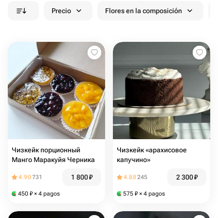
Precio
Flores en la composición
Чизкейк порционный
Чизкейк «арахисовое
Манго Маракуйя Черника
капучино»
1 800
₽
2 300
₽
4.90
731
4.88
245
450
₽
× 4 pagos
575
₽
× 4 pagos