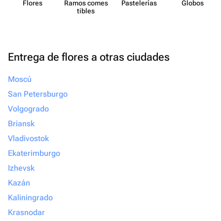
Flores
Ramos comes​
Paste​lerías
Globos
tibles
Entrega de flores a otras ciudades
Moscú
San Petersburgo
Volgogrado
Briansk
Vladivostok
Ekaterimburgo
Izhevsk
Kazán
Kaliningrado
Krasnodar