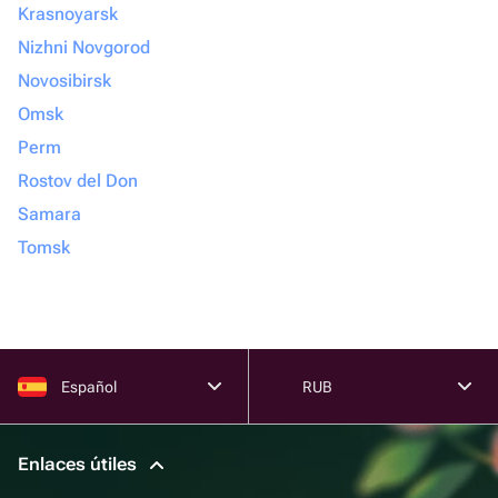
Krasnoyarsk
Nizhni Novgorod
Novosibirsk
Omsk
Perm
Rostov del Don
Samara
Tomsk
Español
RUB
Enlaces útiles