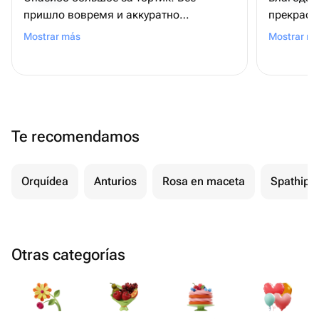
пришло вовремя и аккуратно
прекрасн
упаковано! Продавец очень
благодар
Mostrar más
Mostrar m
отзывчивая, помогла с решением
в положе
вопроса 🥰 Процветания вам 😊
Te recomendamos
Orquídea
Anturios
Rosa en maceta
Spathiph
Otras categorías