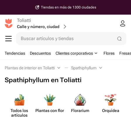
Tiendas en más de 1300 ciudades
Toliatti
Calle y número, ciudad
Buscar artículos y tiendas
Tendencias
Descuentos
Clientes corporativos
Flores
Fresas
Plantas de interior en Toliatti
Spathiphyllum
Spathiphyllum en Toliatti
Todos los
Plantas con flor
Florarium
Orquídea
S
artículos