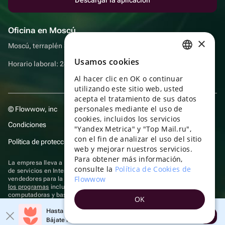
Oficina en Moscú
×
Moscú, terraplén Sadovnicheskaya, 9, sala 2/3
Usamos cookies
RUSSIAN
Horario laboral: 24 horas
Al hacer clic en OK o continuar
ENGLISH
utilizando este sitio web, usted
UKRAINIAN
acepta el tratamiento de sus datos
personales mediante el uso de
© Flowwow, inc
PORTUGUESE
cookies, incluidos los servicios
Condiciones
"Yandex Metrica" y "Top Mail.ru",
SPANISH
con el fin de analizar el uso del sitio
Política de protección y privacidad de datos
web y mejorar nuestros servicios.
HUNGARIAN
Para obtener más información,
La empresa lleva a cabo su actividad en el ámbito de las TI: prestación
ITALIAN
consulte la
Política de Cookies de
de servicios en Internet para la publicación de ofertas (anuncios) de
Flowwow
vendedores para la venta de artículos. Acceder a la
información sobre
FRENCH
los programas
incluidos en el registro de programas rusos para
computadoras y bases de datos.
OK
TURKISH
Se aplican
tecnologías de recomendación
Hasta un 10% de descuento en el primer pedido
Abrir
GERMAN
Bájate la aplicación y obtén tu código