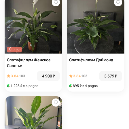
Último
Спатифиллум Женское
Спатифиллум Даймонд
Счастье
4 900
₽
3 579
₽
3.84
103
3.84
103
1 225
₽
× 4 pagos
895
₽
× 4 pagos