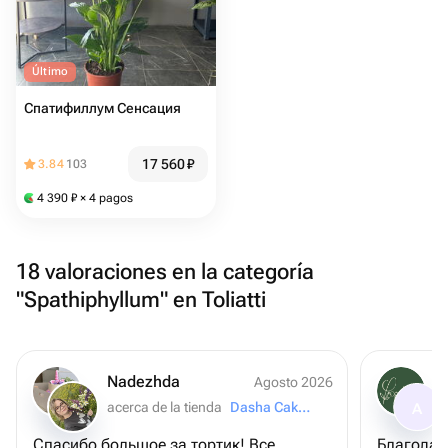
Último
Спатифиллум Сенсация
17 560
₽
3.84
103
4 390
₽
× 4 pagos
18 valoraciones en la categoría
"Spathiphyllum" en Toliatti
Nadezhda
Agosto 2026
acerca de la tienda
Dasha Cake Blog
A
Спасибо большое за тортик! Все
Благодар