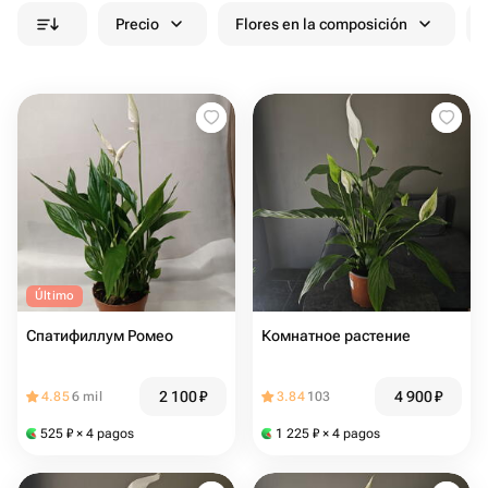
Precio
Flores en la composición
Último
Спатифиллум Ромео
Комнатное растение
2 100
₽
4 900
₽
4.85
6 mil
3.84
103
525
₽
× 4 pagos
1 225
₽
× 4 pagos