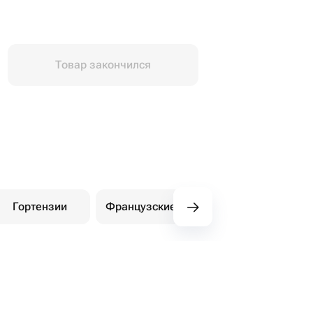
Товар закончился
Гортензии
Французские розы
Амариллисы