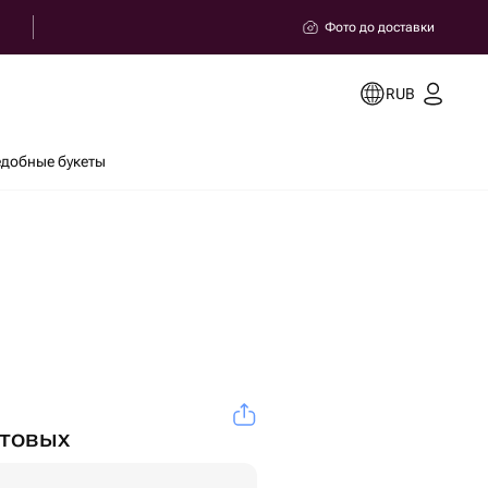
Фото до доставки
RUB
добные букеты
стовых