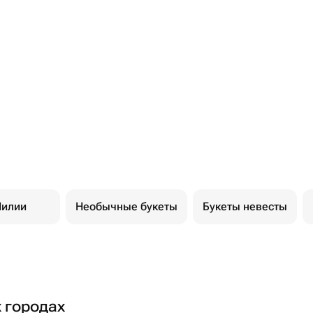
илии
Необычные букеты
Букеты невесты
х городах