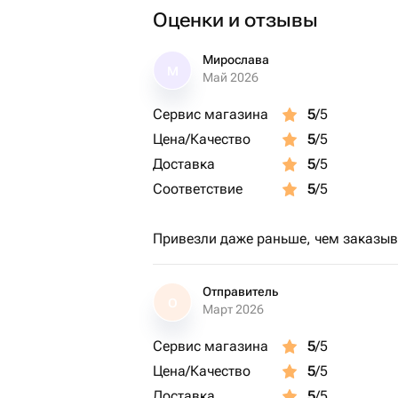
Оценки и отзывы
деловой женщины, коллеги.
Мирослава
М
Май 2026
Сервис магазина
5
/5
Цена/Качество
5
/5
Доставка
5
/5
Соответствие
5
/5
Привезли даже раньше, чем заказы
Отправитель
О
Март 2026
Сервис магазина
5
/5
Цена/Качество
5
/5
Доставка
5
/5