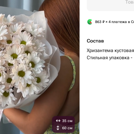
Тов
863
₽
× 4 платежа в С
Состав
Хризантема кустовая
Стильная упаковка - 
35 см
60 см