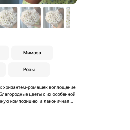
Мимоза
Розы
антем-ромашек воплощение
 Благородные цветы с их особенной
шную композицию, а лаконичная
ременный характер дизайна,
ь.
ом для особенного человека: