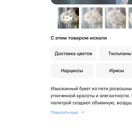
С этим товаром искали
Доставка цветов
Тюльпаны
Нарциссы
Ирисы
Изысканный букет из пяти роскошных хриз
утонченной красоты и элегантности.
палитрой создают объемную, возду
матовая упаковка подчеркивает сов
Показать еще
добавляя букету особую изысканност
Этот букет станет идеальным подарк