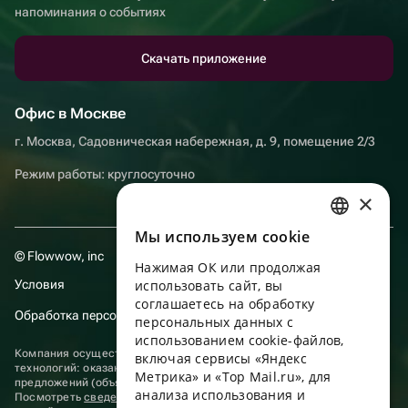
напоминания о событиях
Скачать приложение
Офис в Москве
г. Москва, Садовническая набережная, д. 9, помещение 2/3
Режим работы: круглосуточно
×
Мы используем сookie
RUSSIAN
© Flowwow, inc
Нажимая ОК или продолжая
ENGLISH
Условия
использовать сайт, вы
UKRAINIAN
соглашаетесь на обработку
Обработка персональных данных
персональных данных с
PORTUGUESE
использованием cookie-файлов,
Компания осуществляет деятельность в области информационных
включая сервисы «Яндекс
SPANISH
технологий: оказание услуг в сети “Интернет” по размещению
Метрика» и «Top Mail.ru», для
предложений (объявлений) продавцов о реализации товаров.
анализа использования и
HUNGARIAN
Посмотреть
сведения о программах
, включенных в реестр