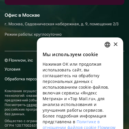
Офис в Москве
г. Москва, Садовническая набережная, д. 9, помещение 2/3
Режим работы: круглосуточно
×
Мы используем сookie
RUSSIAN
© Flowwow, inc
Нажимая ОК или продолжая
ENGLISH
Условия
использовать сайт, вы
UKRAINIAN
соглашаетесь на обработку
Обработка персональных данных
персональных данных с
PORTUGUESE
использованием cookie-файлов,
Компания осуществляет деятельность в области информационных
включая сервисы «Яндекс
SPANISH
технологий: оказание услуг в сети “Интернет” по размещению
Метрика» и «Top Mail.ru», для
предложений (объявлений) продавцов о реализации товаров.
анализа использования и
HUNGARIAN
Посмотреть
сведения о программах
, включенных в реестр
российских программ для электронных вычислительных машин и
улучшения работы сервисов.
ITALIAN
баз данных.
Более подробная информация
Общество с ограниченной ответственностью «ФЛАУВАУ»
представлена в
Политике в
FRENCH
ОГРН 1207700263198, ИНН 9702020445
отношении файлов cookie Flowwow