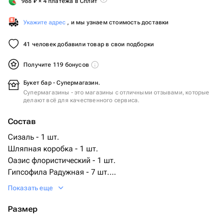
988
₽
× 4 платежа в Сплит
Укажите адрес
, и мы узнаем стоимость доставки
41 человек добавили товар в свои подборки
Получите 119 бонусов
Букет бар - Супермагазин.
Супермагазины - это магазины с отличными отзывами, которые
делают всё для качественного сервиса.
Состав
Сизаль - 1 шт.
Шляпная коробка - 1 шт.
Оазис флористический - 1 шт.
Гипсофила Радужная - 7 шт.
ленты атласные - 4 шт.
Показать еще
Размер