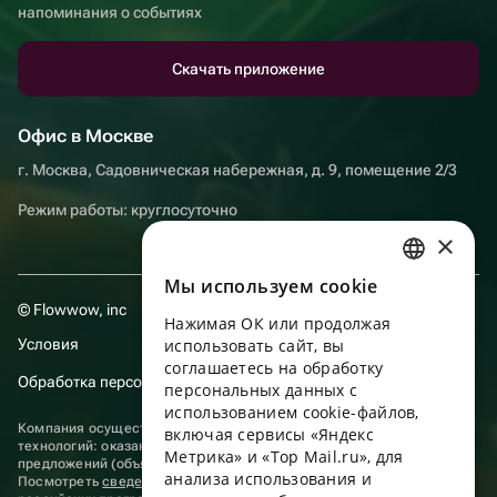
напоминания о событиях
Скачать приложение
Офис в Москве
г. Москва, Садовническая набережная, д. 9, помещение 2/3
Режим работы: круглосуточно
×
Мы используем сookie
RUSSIAN
© Flowwow, inc
Нажимая ОК или продолжая
ENGLISH
Условия
использовать сайт, вы
UKRAINIAN
соглашаетесь на обработку
Обработка персональных данных
персональных данных с
PORTUGUESE
использованием cookie-файлов,
Компания осуществляет деятельность в области информационных
включая сервисы «Яндекс
SPANISH
технологий: оказание услуг в сети “Интернет” по размещению
Метрика» и «Top Mail.ru», для
предложений (объявлений) продавцов о реализации товаров.
анализа использования и
HUNGARIAN
Посмотреть
сведения о программах
, включенных в реестр