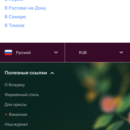
В Ростове-на-Дону
В Самаре
В Томске
Русский
RUB
Полезные ссылки
О Флаувау
Фирменный стиль
Для прессы
Вакансии
Наш журнал