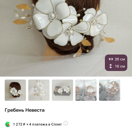
20 см
10 см
Гребень Невеста
1 272
₽
× 4 платежа в Сплит