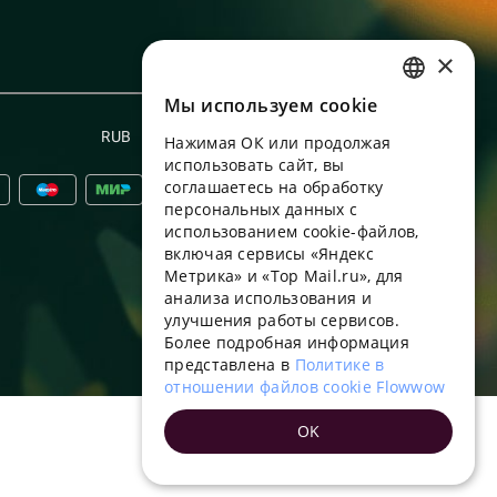
×
Мы используем сookie
RUSSIAN
RUB
Русский
Нажимая ОК или продолжая
ENGLISH
использовать сайт, вы
UKRAINIAN
соглашаетесь на обработку
персональных данных с
PORTUGUESE
использованием cookie-файлов,
включая сервисы «Яндекс
SPANISH
Метрика» и «Top Mail.ru», для
анализа использования и
HUNGARIAN
улучшения работы сервисов.
ITALIAN
Более подробная информация
представлена в
Политике в
FRENCH
отношении файлов cookie Flowwow
TURKISH
OK
GERMAN
POLISH