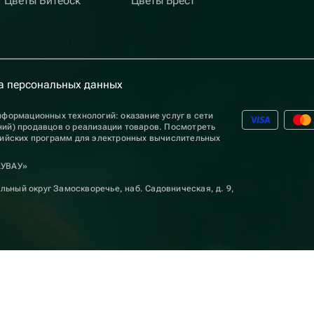
Цветы Витебск
Цветы Брест
а персональных данных
формационных технологий: оказание услуг в сети
ий) продавцов о реализации товаров. Посмотреть
сийских программ для электронных вычислительных
АУВАУ»
льный округ Замоскворечье, наб. Садовническая, д. 9,