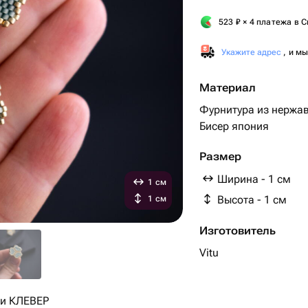
523
₽
× 4 платежа в С
Укажите адрес
, и м
Материал
Фурнитура из нержа
Бисер япония
Размер
Ширина - 1 см
1 см
Высота - 1 см
1 см
Изготовитель
Vitu
ки КЛЕВЕР