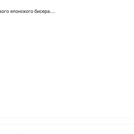
ого японского бисера.
нная.