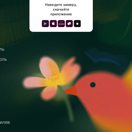
Наведите камеру,
скачайте
приложение
ль
оль
илев