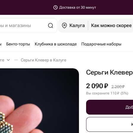
Доставка от 30 минут
ры и магазины
Калуга
Как можно скорее
ы
Бенто-торты
Клубника в шоколаде
Подарочные наборы
уге
Серьги Клевер в Калуге
Серьги Клевер
2 090
₽
2 200
₽
Вы сохраните
110
₽
(
5
%
)
Доб