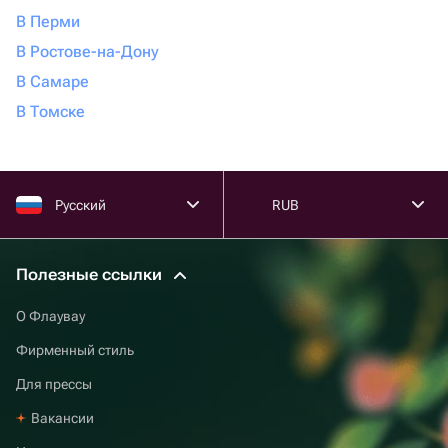
В Перми
В Ростове-на-Дону
В Самаре
В Томске
Русский
RUB
Полезные ссылки
О Флаувау
Фирменный стиль
Для прессы
Вакансии