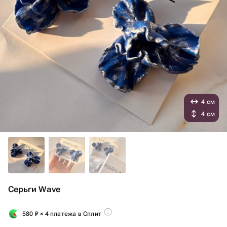
4 см
4 см
Серьги Wave
580
₽
× 4 платежа в Сплит