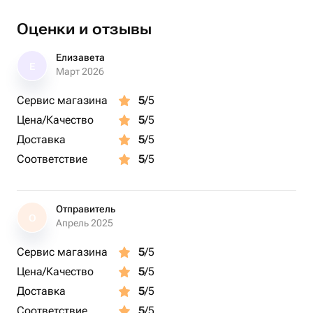
🔥ИНДИВИДУАЛЬНЫЙ ДИЗАЙН
Оценки и отзывы
Серьги выполнены из:
- цветов из полимерной глины;
Елизавета
Е
- гипоалергенной нетемнеющей фурнитуры с
Март 2026
покрытием родий
Сервис магазина
5
/5
Цена/Качество
5
/5
Все упаковано в подарочную коробочку.
Доставка
5
/5
Соответствие
5
/5
🌺Все украшения имеют оригинальную форму, стиль,
дизайн, выполнены из качественных материалов,
полностью ручная работа.
Отправитель
О
Апрель 2025
Сервис магазина
5
/5
На все украшения предоставляется гарантия. Больше
Цена/Качество
5
/5
работ в профиле.
Доставка
5
/5
Соответствие
5
/5