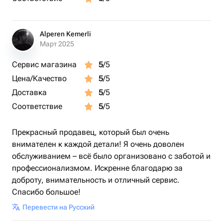
Пишите, и я помогу подобрать подходящий комплект,
проконсультирую по любому вопросу 🌺
Alperen Kemerli
Буду рада помочь вам, дизайнер Мария ❤️
Март 2025
Сервис магазина
5
/5
Цена/Качество
5
/5
Доставка
5
/5
Соответствие
5
/5
Прекрасный продавец, который был очень
внимателен к каждой детали! Я очень доволен
обслуживанием – всё было организовано с заботой и
профессионализмом. Искренне благодарю за
доброту, внимательность и отличный сервис.
Спасибо большое!
Перевести на Русский