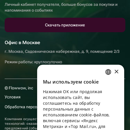
Личный кабинет получателя, больше бонусов за покупки и
напоминания о событиях
Скачать приложение
Офис в Москве
г. Москва, Садовническая набережная, д. 9, помещение 2/3
Режим работы: круглосуточно
×
Мы используем сookie
RUSSIAN
© Flowwow, inc
Нажимая ОК или продолжая
ENGLISH
Условия
использовать сайт, вы
UKRAINIAN
соглашаетесь на обработку
Обработка персональных данных
персональных данных с
PORTUGUESE
использованием cookie-файлов,
Компания осуществляет деятельность в области информационных
включая сервисы «Яндекс
SPANISH
технологий: оказание услуг в сети “Интернет” по размещению
Метрика» и «Top Mail.ru», для
предложений (объявлений) продавцов о реализации товаров.