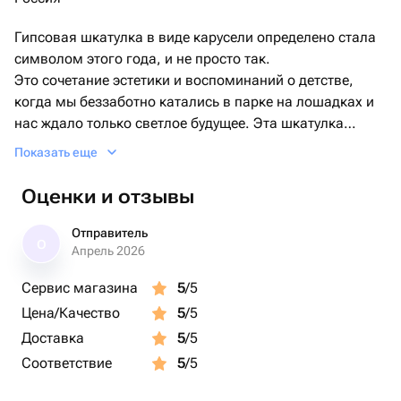
Гипсовая шкатулка в виде карусели определено стала
символом этого года, и не просто так.
Это сочетание эстетики и воспоминаний о детстве,
когда мы беззаботно катались в парке на лошадках и
нас ждало только светлое будущее. Эта шкатулка
станет прекрасным элементом декора, а так же
Показать еще
надёжным хранителем ваших украшений или других
ценностей.
Оценки и отзывы
Отправитель
О
Апрель 2026
Сервис магазина
5
/5
Цена/Качество
5
/5
Доставка
5
/5
Соответствие
5
/5