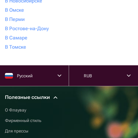
В Новосибирске
В Омске
В Перми
В Ростове-на-Дону
В Самаре
В Томске
Русский
RUB
Полезные ссылки
О Флаувау
Фирменный стиль
Для прессы