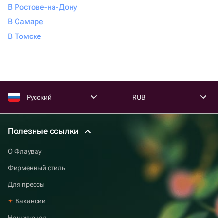
В Ростове-на-Дону
В Самаре
В Томске
Русский
RUB
Полезные ссылки
О Флаувау
Фирменный стиль
Для прессы
Вакансии
Наш журнал