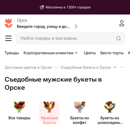
Магазины в 1300+ городах
Орск
Введите город, улицу и дом доставки
Найти товары и магазины
Тренды
Корпоративным клиентам
Цветы
Бенто-торты
Доставка цветов в Орске
Съедобные букеты в Орске
М
Съедобные мужские букеты в
Орске
Все товары
Мужские
Букеты из
Букеты из
букеты
конфет
шоко​ладных
цветов