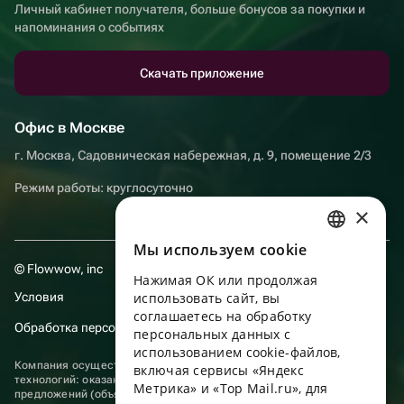
Личный кабинет получателя, больше бонусов за покупки и
напоминания о событиях
Скачать приложение
Офис в Москве
г. Москва, Садовническая набережная, д. 9, помещение 2/3
Режим работы: круглосуточно
×
Мы используем сookie
RUSSIAN
© Flowwow, inc
Нажимая ОК или продолжая
ENGLISH
Условия
использовать сайт, вы
UKRAINIAN
соглашаетесь на обработку
Обработка персональных данных
персональных данных с
PORTUGUESE
использованием cookie-файлов,
Компания осуществляет деятельность в области информационных
включая сервисы «Яндекс
SPANISH
технологий: оказание услуг в сети “Интернет” по размещению
Метрика» и «Top Mail.ru», для
предложений (объявлений) продавцов о реализации товаров.