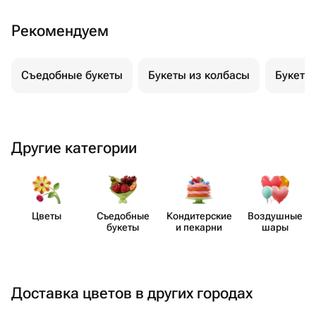
Удобная доставка в Орске и превосходный сервис
помогут вам преподнести букет из колбасы для
Рекомендуем
мужчины уже сегодня!
Съедобные букеты
Букеты из колбасы
Букеты 
Другие категории
Цветы
Съедобные
Кондит​ерские
Воздушные
букеты
и пекарни
шары
Доставка цветов в других городах