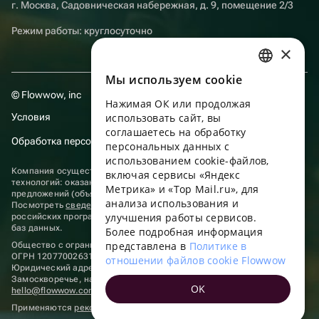
г. Москва, Садовническая набережная, д. 9, помещение 2/3
Режим работы: круглосуточно
×
Мы используем сookie
RUSSIAN
© Flowwow, inc
Нажимая ОК или продолжая
ENGLISH
Условия
использовать сайт, вы
UKRAINIAN
соглашаетесь на обработку
Обработка персональных данных
персональных данных с
PORTUGUESE
использованием cookie-файлов,
Компания осуществляет деятельность в области информационных
включая сервисы «Яндекс
SPANISH
технологий: оказание услуг в сети “Интернет” по размещению
Метрика» и «Top Mail.ru», для
предложений (объявлений) продавцов о реализации товаров.
анализа использования и
HUNGARIAN
Посмотреть
сведения о программах
, включенных в реестр
улучшения работы сервисов.
российских программ для электронных вычислительных машин и
ITALIAN
баз данных.
Более подробная информация
представлена в
Политике в
Общество с ограниченной ответственностью «ФЛАУВАУ»
FRENCH
ОГРН 1207700263198, ИНН 9702020445
отношении файлов cookie Flowwow
Юридический адрес: г. Москва, вн.тер. г. Муниципальный округ
TURKISH
Замоскворечье, наб. Садовническая, д. 9, помещ. 2/3.
OK
hello@flowwow.com
8 800 555-16-15
GERMAN
Применяются
рекомендательные технологии