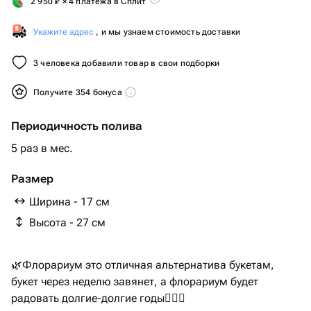
2 950
₽
× 4 платежа в Сплит
Укажите адрес
, и мы узнаем стоимость доставки
3 человека добавили товар в свои подборки
Получите 354 бонуса
Периодичность полива
5 раз в мес.
Размер
Ширина - 17 см
Высота - 27 см
🌿Флорариум это отличная альтернатива букетам,
букет через неделю завянет, а флорариум будет
радовать долгие-долгие годы👍🏼🥰