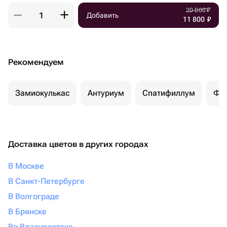
20 000
₽
Добавить
11 800
₽
Рекомендуем
Замиокулькас
Антуриум
Спатифиллум
Фи
Доставка цветов в других городах
В Москве
В Санкт-Петербурге
В Волгограде
В Брянске
Во Владивостоке