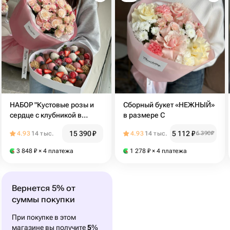
НАБОР "Кустовые розы и
Сборный букет «НЕЖНЫЙ»
сердце с клубникой в
в размере С
бельгийском шоколаде"
15 390
₽
5 112
₽
4.93
14 тыс.
4.93
14 тыс.
6 390
₽
3 848
₽
× 4 платежа
1 278
₽
× 4 платежа
Вернется 5% от
суммы покупки
При покупке в этом
магазине вы получите
5
%