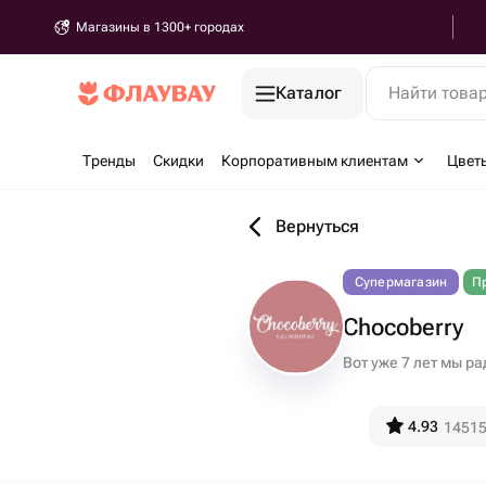
Магазины в 1300+ городах
Каталог
Найти това
Тренды
Скидки
Корпоративным клиентам
Цвет
Вернуться
Супермагазин
П
Chocoberry
Вот уже 7 лет мы р
4.93
1451