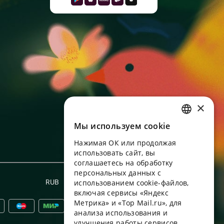
×
Мы используем сookie
RUSSIAN
Нажимая ОК или продолжая
ENGLISH
использовать сайт, вы
UKRAINIAN
соглашаетесь на обработку
персональных данных с
PORTUGUESE
RUB
использованием cookie-файлов,
Русский
включая сервисы «Яндекс
SPANISH
Метрика» и «Top Mail.ru», для
анализа использования и
HUNGARIAN
улучшения работы сервисов.