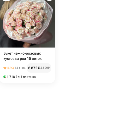
Букет нежно-розовых
кустовых роз 15 веток
6 872
₽
4.93
14 тыс.
8 590
₽
1 718
₽
× 4 платежа