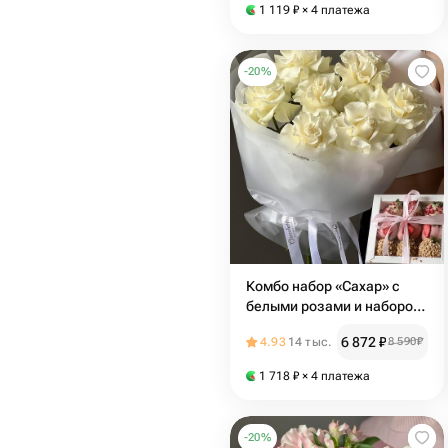
1 119
₽
× 4 платежа
-
20
%
Комбо набор «Сахар» с
белыми розами и набором
клубник
6 872
₽
4.93
14 тыс.
8 590
₽
1 718
₽
× 4 платежа
-
20
%