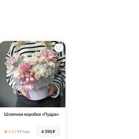
Шляпная коробка «Пудра»
4 390
₽
4.93
14 тыс.