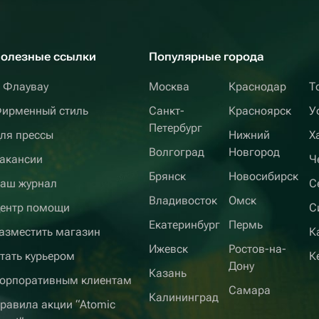
олезные ссылки
Популярные города
 Флаувау
Москва
Краснодар
Т
ирменный стиль
Санкт-
Красноярск
У
Петербург
ля прессы
Нижний
Х
Волгоград
Новгород
акансии
Ч
Брянск
Новосибирск
аш журнал
С
Владивосток
Омск
ентр помощи
С
Екатеринбург
Пермь
азместить магазин
К
Ижевск
Ростов-на-
тать курьером
К
Дону
Казань
орпоративным клиентам
Самара
Калининград
равила акции “Atomic