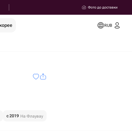
Фото до доставки
корее
RUB
c 2019
На Флаувау