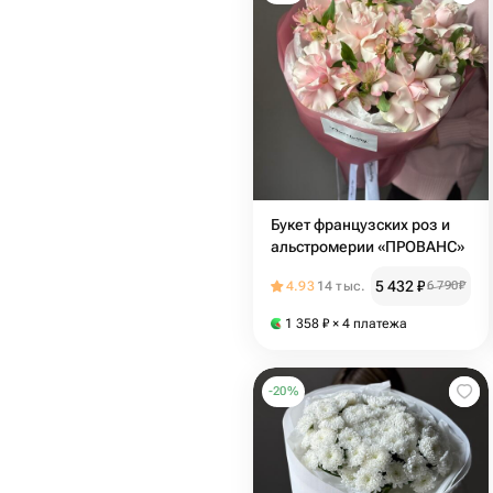
Букет французских роз и
альстромерии «ПРОВАНС»
5 432
₽
4.93
14 тыс.
6 790
₽
1 358
₽
× 4 платежа
-
20
%