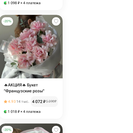
1 098
₽
× 4 платежа
-
20
%
🔥АКЦИЯ🔥 Букет
"Французские розы"
4 072
₽
4.93
14 тыс.
5 090
₽
1 018
₽
× 4 платежа
-
20
%