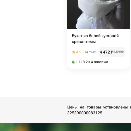
Букет из белой кустовой
хризантемы
4 472
₽
4.93
14 тыс.
5 590
₽
1 118
₽
× 4 платежа
Цены на товары установлены 
325390000083125