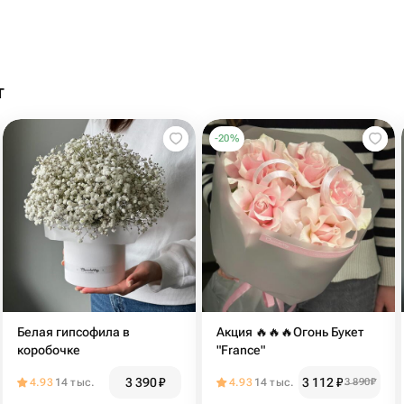
т
-
20
%
Белая гипсофила в
Акция 🔥🔥🔥Огонь Букет
коробочке
"France"
3 390
₽
3 112
₽
4.93
14 тыс.
4.93
14 тыс.
3 890
₽