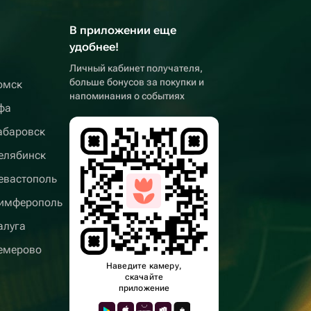
В приложении еще
удобнее!
Личный кабинет получателя,
больше бонусов за покупки и
омск
напоминания о событиях
фа
абаровск
елябинск
евастополь
имферополь
алуга
емерово
Наведите камеру,
скачайте
приложение