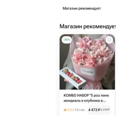
Магазин рекомендует
Магазин рекомендуе
-
30
%
КОМБО НАБОР "5 роз пинк
мондиаль и клубника в
бельгийском шоколаде 6
4 473
₽
4.93
14 тыс.
6 390
₽
шт"