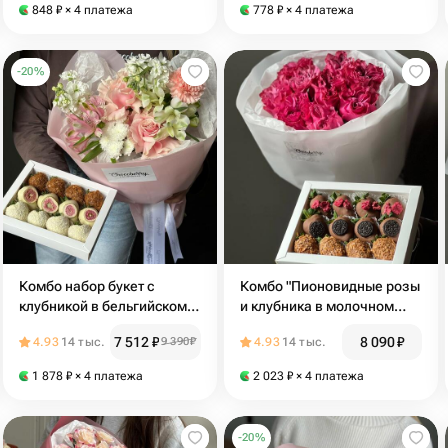
848
₽
× 4 платежа
778
₽
× 4 платежа
-
20
%
Комбо набор букет с
Комбо "Пионовидные розы
клубникой в бельгийском
и клубника в молочном
шоколаде "Белый зефир"
шоколаде BELGIUM"
7 512
₽
8 090
₽
4.93
14 тыс.
9 390
₽
4.93
14 тыс.
1 878
₽
× 4 платежа
2 023
₽
× 4 платежа
-
20
%