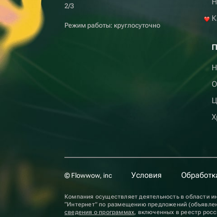
H
2/3
К
Режим работы: круглосуточно
П
Н
О
Ц
Х
Условия
Обработк
© Flowwow, inc
Компания осуществляет деятельность в области ин
“Интернет” по размещению предложений (объявлен
сведения о программах
, включенных в реестр рос