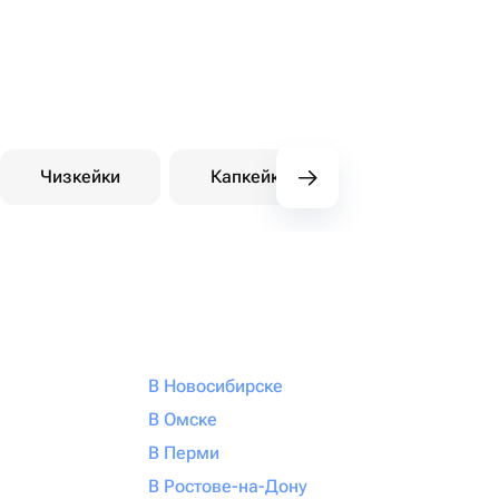
Чизкейки
Капкейки
Десерты на зака
В Новосибирске
В Омске
В Перми
В Ростове-на-Дону