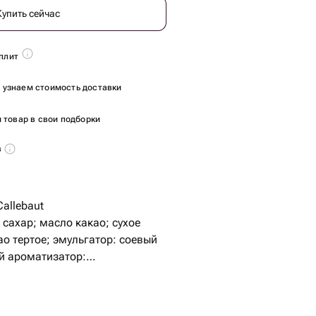
Купить сейчас
плит
ы узнаем стоимость доставки
 товар в свои подборки
в
allebaut
в сахар; масло какао; сухое
ао тертое; эмульгатор: соевый
й ароматизатор:
aut Velvet