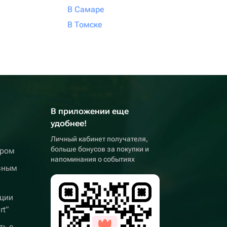
В Самаре
В Томске
В приложении еще
удобнее!
Личный кабинет получателя,
больше бонусов за покупки и
ером
напоминания о событиях
вным
ции
rt”
ть с