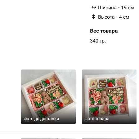
Сахар; масло какао;
Ширина - 19 см
эмульгатор: соевый 
Высота - 4 см
ароматизатор: ванил
Посыпка из воздушно
Вес товара
Сублимированная ма
340 гр.
фото до доставки
фото товара