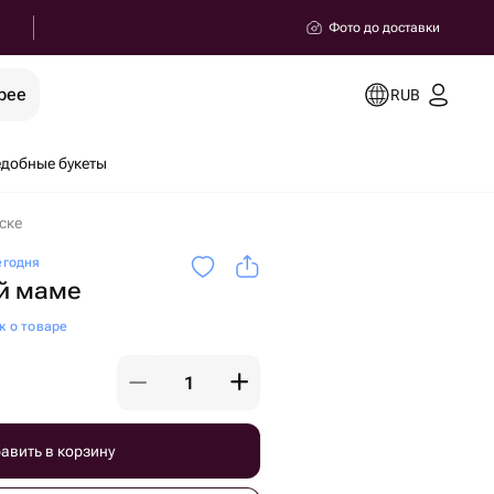
Фото до доставки
рее
RUB
добные букеты
ске
егодня
й маме
к о товаре
авить в корзину