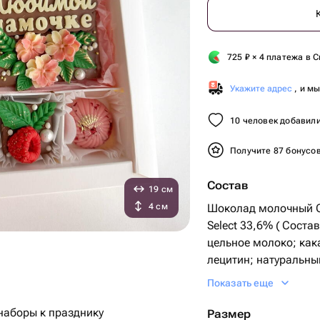
725
₽
× 4 платежа в С
Укажите адрес
, и м
10 человек добавили
Получите 87 бонусо
Состав
19 см
4 см
Шоколад молочный C
Select 33,6% ( Соста
цельное молоко; как
лецитин; натуральны
ваниль).
Показать еще
Шоколад белый Calleb
( Состав
наборы к празднику
Размер