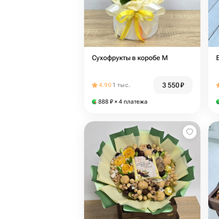
Сухофрукты в коробе М
3 550
₽
4.90
1 тыс.
888
₽
× 4 платежа