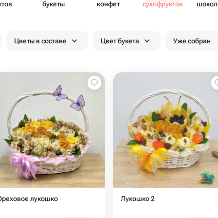
ктов
букеты
конфет
сухоф​руктов
шоко​
цве
Цветы в составе
Цвет букета
Уже собран
Ореховое лукошко
Лукошко 2