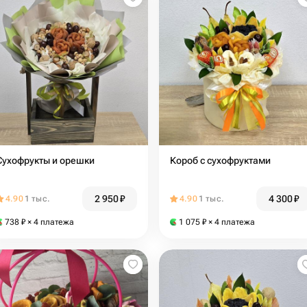
Сухофрукты и орешки
Короб с сухофруктами
2 950
₽
4 300
₽
4.90
1 тыс.
4.90
1 тыс.
738
₽
× 4 платежа
1 075
₽
× 4 платежа