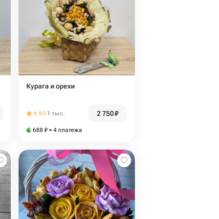
Курага и орехи
2 750
₽
4.90
1 тыс.
688
₽
× 4 платежа