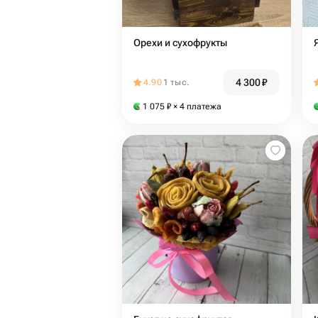
Орехи и сухофрукты
4 300
₽
4.90
1 тыс.
1 075
₽
× 4 платежа