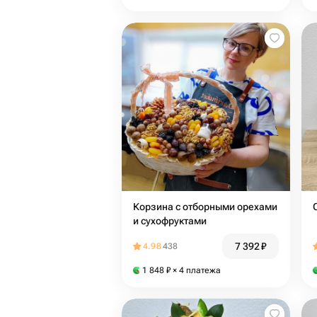
Корзина с отборными орехами
и сухофруктами
7 392
₽
4.98
438
1 848
₽
× 4 платежа