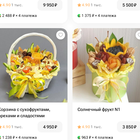
9 950
₽
5 500
₽
4.90
1 тыс.
4.90
1 тыс.
2 488
₽
× 4 платежа
1 375
₽
× 4 платежа
Корзина с сухофруктами,
Солнечный фрукт N1
орехами и сладостями
4 950
₽
3 850
₽
4.90
1 тыс.
4.90
1 тыс.
1 238
₽
× 4 платежа
963
₽
× 4 платежа