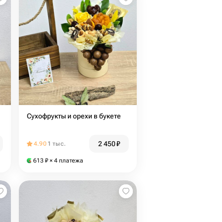
Сухофрукты и орехи в букете
2 450
₽
4.90
1 тыс.
613
₽
× 4 платежа