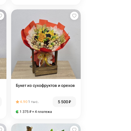
Букет из сухофруктов и орехов
5 500
₽
4.90
1 тыс.
1 375
₽
× 4 платежа