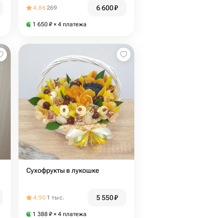
6 600
₽
4.86
269
1 650
₽
× 4 платежа
Сухофрукты в лукошке
5 550
₽
4.90
1 тыс.
1 388
₽
× 4 платежа