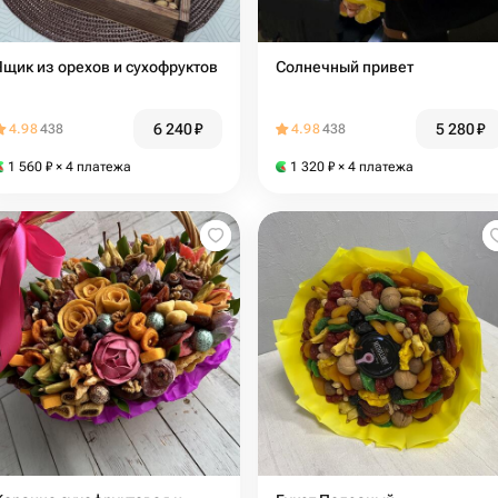
Ящик из орехов и сухофруктов
Солнечный привет
6 240
₽
5 280
₽
4.98
438
4.98
438
1 560
₽
× 4 платежа
1 320
₽
× 4 платежа