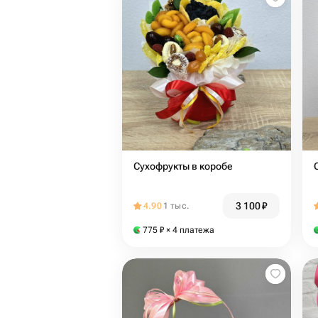
Сухофрукты в коробе
3 100
₽
4.90
1 тыс.
775
₽
× 4 платежа