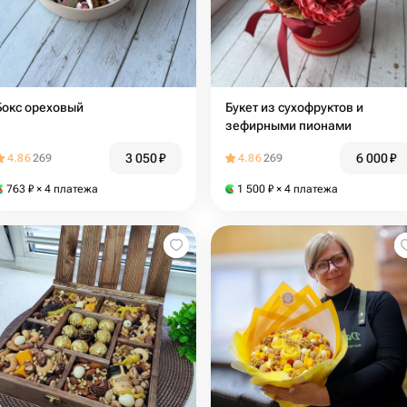
Бокс ореховый
Букет из сухофруктов и
зефирными пионами
3 050
₽
6 000
₽
4.86
269
4.86
269
763
₽
× 4 платежа
1 500
₽
× 4 платежа