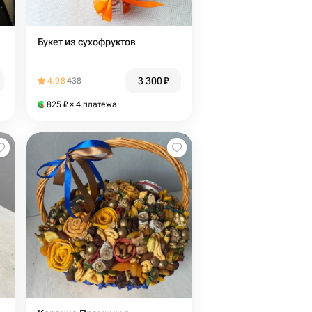
Букет из сухофруктов
3 300
₽
4.98
438
825
₽
× 4 платежа