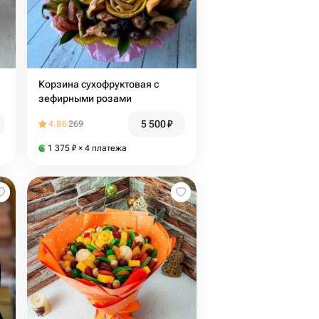
Корзина сухофруктовая с
зефирными розами
5 500
₽
4.86
269
1 375
₽
× 4 платежа