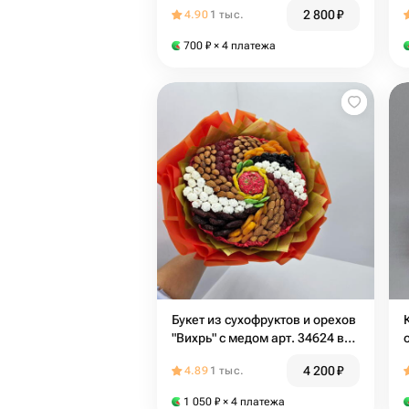
2 800
₽
4.90
1 тыс.
700
₽
× 4 платежа
Букет из сухофруктов и орехов
"Вихрь" с медом арт. 34624 в
Хабаровске
4 200
₽
4.89
1 тыс.
1 050
₽
× 4 платежа