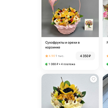
Сухофрукты и орехи в
корзинке
4 350
₽
4.90
1 тыс.
1 088
₽
× 4 платежа