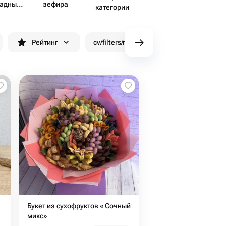
ладных
зефира
категории
тов
Рейтинг
cv/filters/name_fast_delivery
Скид
Букет из сухофруктов « Сочный
микс»