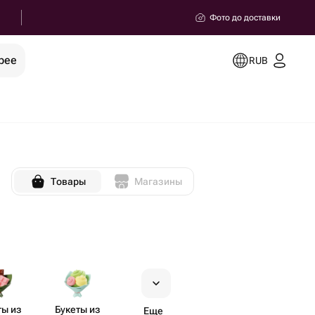
Фото до доставки
рее
RUB
Товары
Магазины
ты из
Букеты из
Еще