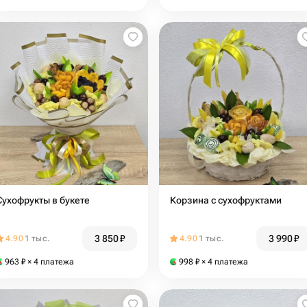
Сухофрукты в букете
Корзина с сухофруктами
3 850
₽
3 990
₽
4.90
1 тыс.
4.90
1 тыс.
963
₽
× 4 платежа
998
₽
× 4 платежа