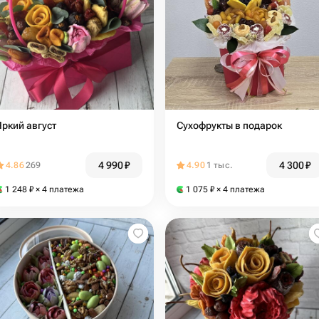
Яркий август
Сухофрукты в подарок
4 990
₽
4 300
₽
4.86
269
4.90
1 тыс.
1 248
₽
× 4 платежа
1 075
₽
× 4 платежа