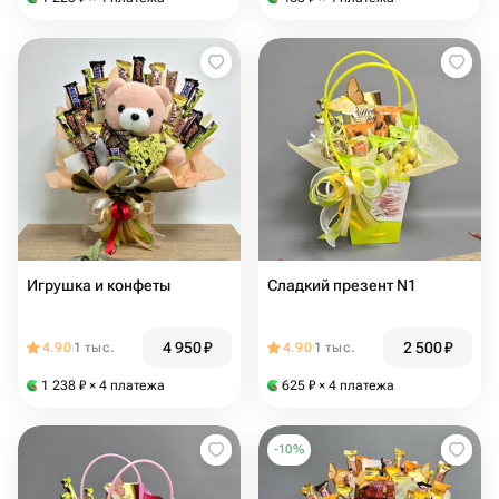
Игрушка и конфеты
Сладкий презент N1
4 950
₽
2 500
₽
4.90
1 тыс.
4.90
1 тыс.
1 238
₽
× 4 платежа
625
₽
× 4 платежа
-
10
%