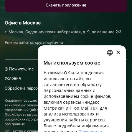
Скачать приложение
Офис в Москве
г. Москва, Садовническая набережная, д. 9, помещение 2/3
Режим работы: круглосуточно
×
Мы используем сookie
RUSSIAN
© Flowwow, inc
Нажимая ОК или продолжая
ENGLISH
Условия
использовать сайт, вы
UKRAINIAN
соглашаетесь на обработку
Обработка персональных данных
персональных данных с
PORTUGUESE
использованием cookie-файлов,
Компания осуществляет деятельность в области информационных
включая сервисы «Яндекс
SPANISH
технологий: оказание услуг в сети “Интернет” по размещению
Метрика» и «Top Mail.ru», для
предложений (объявлений) продавцов о реализации товаров.
анализа использования и
HUNGARIAN
Посмотреть
сведения о программах
, включенных в реестр
улучшения работы сервисов.
российских программ для электронных вычислительных машин и
ITALIAN
баз данных.
Более подробная информация
представлена в
Политике в
Общество с ограниченной ответственностью «ФЛАУВАУ»