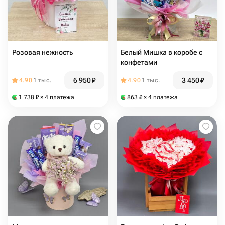
Розовая нежность
Белый Мишка в коробе с
конфетами
6 950
₽
3 450
₽
4.90
1 тыс.
4.90
1 тыс.
1 738
₽
× 4 платежа
863
₽
× 4 платежа