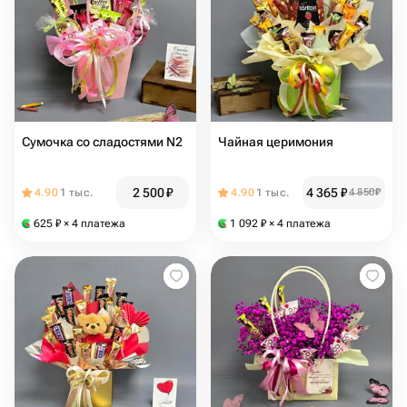
Сумочка со сладостями N2
Чайная церимония
2 500
₽
4 365
₽
4.90
1 тыс.
4.90
1 тыс.
4 850
₽
625
₽
× 4 платежа
1 092
₽
× 4 платежа