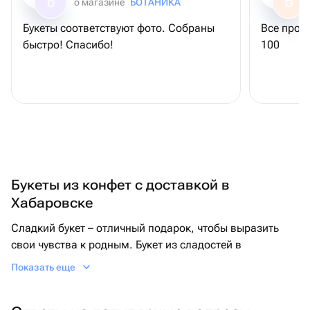
о магазине
БОТАНИКА
О
О
Букеты соответствуют фото. Собраны
Все просто супер, 
быстро! Спасибо!
100
Букеты из конфет с доставкой в
Хабаровске
Сладкий букет – отличный подарок, чтобы выразить
свои чувства к родным. Букет из сладостей в
Хабаровске может стать особенным подарком для
Показать еще
сына на день рождения, ведь какой ребенок не
обрадуется такому яркому сюрпризу! А если вы ищете