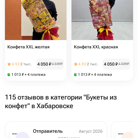
Конфета XXL желтая
Конфета XXL красная
4 050
₽
4 050
₽
4.92
2 тыс.
4 500
₽
4.92
2 тыс.
4 500
₽
1 013
₽
× 4 платежа
1 013
₽
× 4 платежа
115 отзывов в категории "Букеты из
конфет" в Хабаровске
Отправитель
Август 2026