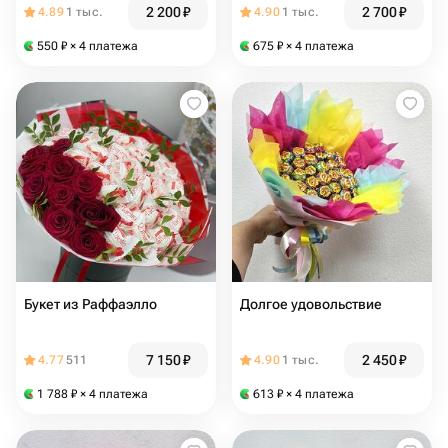
2 200
₽
2 700
₽
4.89
1 тыс.
4.90
1 тыс.
550
₽
× 4 платежа
675
₽
× 4 платежа
Букет из Раффаэлло
Долгое удовольствие
7 150
₽
2 450
₽
4.77
511
4.90
1 тыс.
1 788
₽
× 4 платежа
613
₽
× 4 платежа