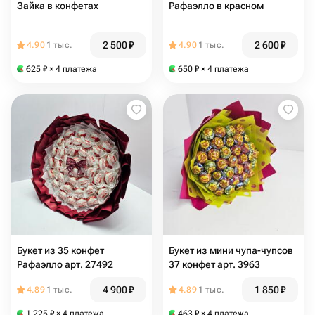
Зайка в конфетах
Рафаэлло в красном
2 500
₽
2 600
₽
4.90
1 тыс.
4.90
1 тыс.
625
₽
× 4 платежа
650
₽
× 4 платежа
Букет из 35 конфет
Букет из мини чупа-чупсов
Рафаэлло арт. 27492
37 конфет арт. 3963
4 900
₽
1 850
₽
4.89
1 тыс.
4.89
1 тыс.
1 225
₽
× 4 платежа
463
₽
× 4 платежа