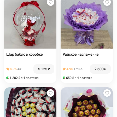
Шар баблс в коробке
Райское наслажение
5 125
₽
2 600
₽
4.95
441
4.90
1 тыс.
1 282
₽
× 4 платежа
650
₽
× 4 платежа