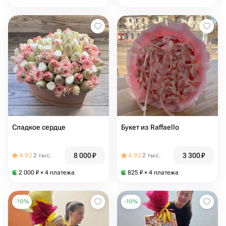
Сладкое сердце
Букет из Raffaello
8 000
₽
3 300
₽
4.92
2 тыс.
4.92
2 тыс.
2 000
₽
× 4 платежа
825
₽
× 4 платежа
-
10
%
-
10
%