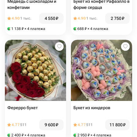
Медведь с шоколадом и
Букет из конфет Рафаэлло в
конфетами
форме сердца
4 550
₽
2 750
₽
4.90
1 тыс.
4.90
1 тыс.
1 138
₽
× 4 платежа
688
₽
× 4 платежа
Ферерро букет
Букет из киндеров
9 600
₽
11 800
₽
4.77
511
4.77
511
2 400
₽
× 4 платежа
2 950
₽
× 4 платежа