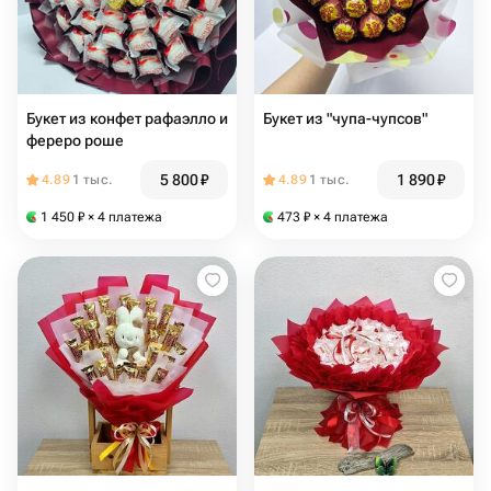
Букет из конфет рафаэлло и
Букет из "чупа-чупсов"
фереро роше
5 800
₽
1 890
₽
4.89
1 тыс.
4.89
1 тыс.
1 450
₽
× 4 платежа
473
₽
× 4 платежа