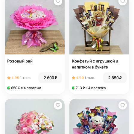
Розовый рай
Конфетый с игрушкой и
напитком в букете
2 600
₽
2 850
₽
4.90
1 тыс.
4.90
1 тыс.
650
₽
× 4 платежа
713
₽
× 4 платежа