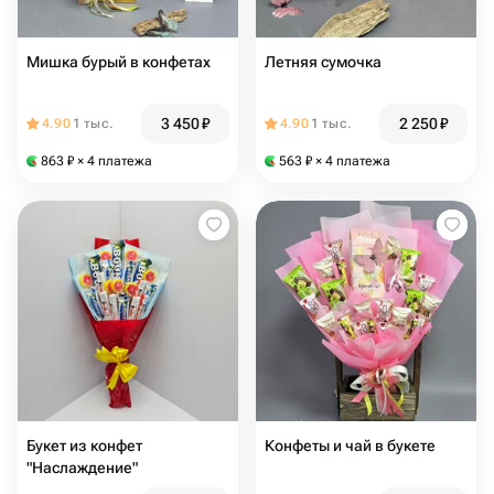
Мишка бурый в конфетах
Летняя сумочка
3 450
₽
2 250
₽
4.90
1 тыс.
4.90
1 тыс.
863
₽
× 4 платежа
563
₽
× 4 платежа
Букет из конфет
Конфеты и чай в букете
"Наслаждение"