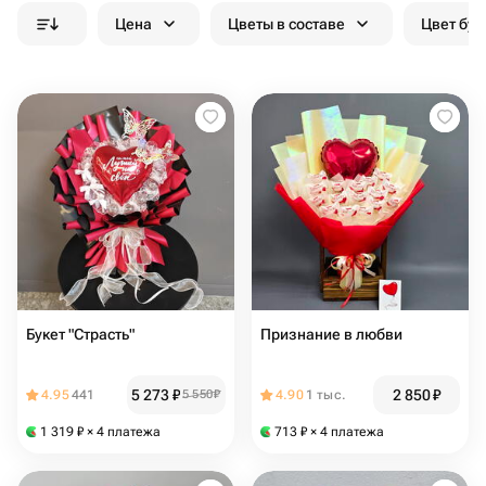
Цена
Цветы в составе
Цвет бук
Букет "Страсть"
Признание в любви
5 273
₽
2 850
₽
4.95
441
5 550
₽
4.90
1 тыс.
1 319
₽
× 4 платежа
713
₽
× 4 платежа