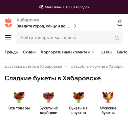
Магазины в 1300+ городах
Хабаровск
Введите город, улицу и дом доставки
Найти товары и магазины
Тренды
Скидки
Корпоративным клиентам
Цветы
Бенто
Доставка цветов в Хабаровске
Съедобные букеты в Хабаровс
Сладкие букеты в Хабаровске
Все товары
Букеты из
Букеты из
Мужские
клубники
фруктов
букеты