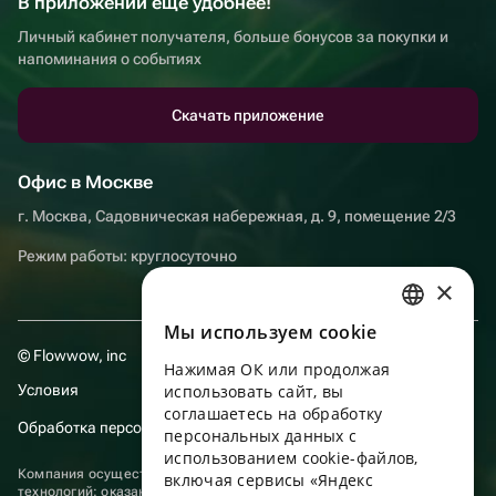
В приложении еще удобнее!
Личный кабинет получателя, больше бонусов за покупки и
напоминания о событиях
Скачать приложение
Офис в Москве
г. Москва, Садовническая набережная, д. 9, помещение 2/3
Режим работы: круглосуточно
×
Мы используем сookie
RUSSIAN
© Flowwow, inc
Нажимая ОК или продолжая
ENGLISH
Условия
использовать сайт, вы
UKRAINIAN
соглашаетесь на обработку
Обработка персональных данных
персональных данных с
PORTUGUESE
использованием cookie-файлов,
Компания осуществляет деятельность в области информационных
включая сервисы «Яндекс
SPANISH
технологий: оказание услуг в сети “Интернет” по размещению