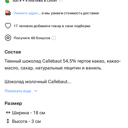
500
₽
× 4 платежа в Сплит
Укажите адрес
, и мы узнаем стоимость доставки
17 человек добавили товар в свои подборки
Получите 60 бонусов
Состав
Темный шоколад Callebaut 54,5% тертое какао, какао-
масло, сахар, натуральные лецитин и ваниль.
Шоколад молочный Callebaut
Select 33,6% ( Состав сахар; масло какао; сухое
Показать еще
цельное молоко; какао тертое; эмульгатор: соевый
лецитин; натуральный ароматизатор:
Размер
ваниль)
Ширина - 18 см
Сублимированные ягоды , фрукты, орехи и орео
Высота - 3 см