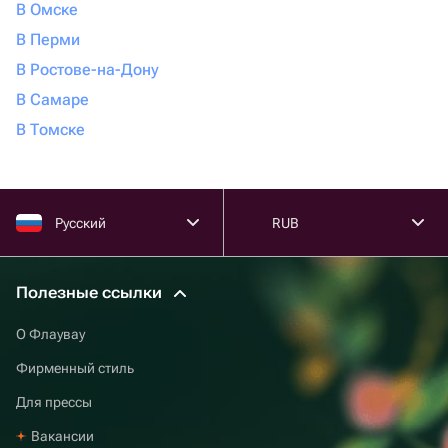
В Омске
В Перми
В Ростове-на-Дону
В Самаре
В Томске
Русский
RUB
Полезные ссылки
О Флаувау
Фирменный стиль
Для прессы
Вакансии