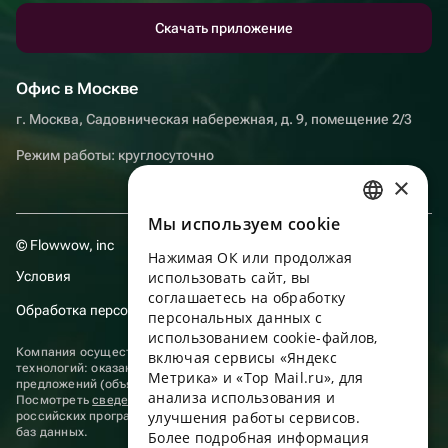
Скачать приложение
Офис в Москве
г. Москва, Садовническая набережная, д. 9, помещение 2/3
Режим работы: круглосуточно
×
Мы используем сookie
RUSSIAN
© Flowwow, inc
Нажимая ОК или продолжая
ENGLISH
Условия
использовать сайт, вы
UKRAINIAN
соглашаетесь на обработку
Обработка персональных данных
персональных данных с
PORTUGUESE
использованием cookie-файлов,
Компания осуществляет деятельность в области информационных
включая сервисы «Яндекс
SPANISH
технологий: оказание услуг в сети “Интернет” по размещению
Метрика» и «Top Mail.ru», для
предложений (объявлений) продавцов о реализации товаров.
анализа использования и
HUNGARIAN
Посмотреть
сведения о программах
, включенных в реестр
улучшения работы сервисов.
российских программ для электронных вычислительных машин и
ITALIAN
баз данных.
Более подробная информация