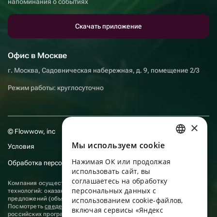
напоминания о событиях
Скачать приложение
Офис в Москве
г. Москва, Садовническая набережная, д. 9, помещение 2/3
Режим работы: круглосуточно
×
© Flowwow, inc
Мы используем сookie
Условия
RUSSIAN
Нажимая ОК или продолжая
Обработка персональных данных
ENGLISH
использовать сайт, вы
UKRAINIAN
соглашаетесь на обработку
Компания осуществляет деятельность в области информационных
персональных данных с
технологий: оказание услуг в сети “Интернет” по размещению
PORTUGUESE
предложений (объявлений) продавцов о реализации товаров.
использованием cookie-файлов,
Посмотреть
сведения о программах
, включенных в реестр
включая сервисы «Яндекс
SPANISH
российских программ для электронных вычислительных машин и