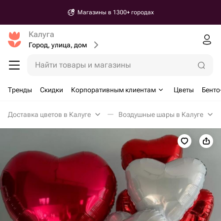
Магазины в 1300+ городах
Калуга
Город, улица, дом
Найти товары и магазины
Тренды
Скидки
Корпоративным клиентам
Цветы
Бенто
Доставка цветов в Калуге
Воздушные шары в Калуге