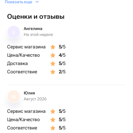
Показать еще
торжеств, свадьбы, дня святого Валентина или других
особых событий. Все шары обработаны для
Оценки и отзывы
длительного полета, и цвета можно выбрать по
желанию.
Ангелина
А
На этой неделе
Все шары обработаны для длительного полета, и цвета
Сервис магазина
5
/5
можно выбрать по вашему желанию.
Цена/Качество
4
/5
Доставка
5
/5
Соответствие
2
/5
Юлия
Ю
Август 2026
Сервис магазина
5
/5
Цена/Качество
5
/5
Соответствие
5
/5