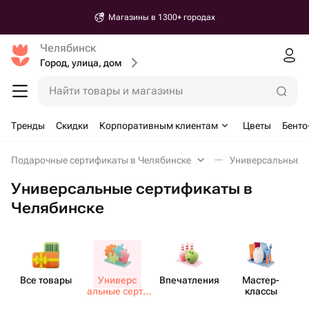
Магазины в 1300+ городах
Челябинск
Город, улица, дом
Найти товары и магазины
Тренды
Скидки
Корпоративным клиентам
Цветы
Бенто
Подарочные сертификаты в Челябинске
Универсальные с
Универсальные сертификаты в
Челябинске
Все товары
Универс​
Впеча​тления
Мастер-​
М
альные серти​
классы
фикаты