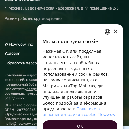
г. Москва, Садовническая набережная, д. 9, помещение 2/3
Режим работы: круглосуточно
×
Мы используем сookie
RUSSIAN
© Flowwow, inc
Нажимая ОК или продолжая
ENGLISH
Условия
использовать сайт, вы
UKRAINIAN
соглашаетесь на обработку
Обработка персональных данных
персональных данных с
PORTUGUESE
использованием cookie-файлов,
Компания осуществляет деятельность в области информационных
включая сервисы «Яндекс
технологий: оказание услуг в сети “Интернет” по размещению
SPANISH
предложений (объявлений) продавцов о реализации товаров.
Метрика» и «Top Mail.ru», для
Посмотреть
сведения о программах
, включенных в реестр
анализа использования и
HUNGARIAN
российских программ для электронных вычислительных машин и
улучшения работы сервисов.
баз данных.
ITALIAN
Более подробная информация
Общество с ограниченной ответственностью «ФЛАУВАУ»
представлена в
Политике в
ОГРН 1207700263198, ИНН 9702020445
FRENCH
отношении файлов cookie Flowwow
Юридический адрес: г. Москва, вн.тер. г. Муниципальный округ
Замоскворечье, наб. Садовническая, д. 9, помещ. 2/3.
TURKISH
hello@flowwow.com
8 800 555-16-15
OK