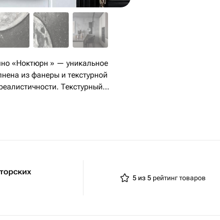
нена из фанеры и текстурной
 реалистичности. Текстурный
, делая работу идеальным акцентом
 ширину с учетом луны) готово к
одарок для ценителей искусства и
вторских
5 из 5
рейтинг товаров