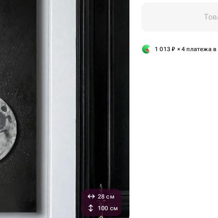
Тов
1 013
₽
× 4 платежа в
28 см
100 см