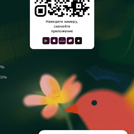
Наведите камеру,
скачайте
приложение
ль
оль