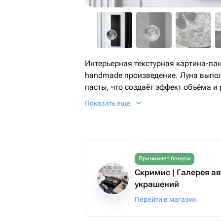
Интерьерная текстурная картина-панно «Ноктюрн » — уникальное
handmade произведение. Луна выпол
пасты, что создаёт эффект объёма и
черный фон подчеркивает её сияние
Показать еще
для интерьера. Размеры 100x28 (40 в
размещению на стене. Прекрасный п
космической эстетики! 🌙✨
Принимает бонусы
Скримис | Галерея а
украшений
Перейти в магазин