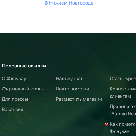
В Нижнем Новгороде
Полезные ссылки
О Флаувау
Наш журнал
Стать курь
Фирменный стиль
Центр помощи
Корпорати
клиентам
Для прессы
Разместить магазин
Правила ак
Вакансии
“Atomic Hea
Как помога
Флаувау