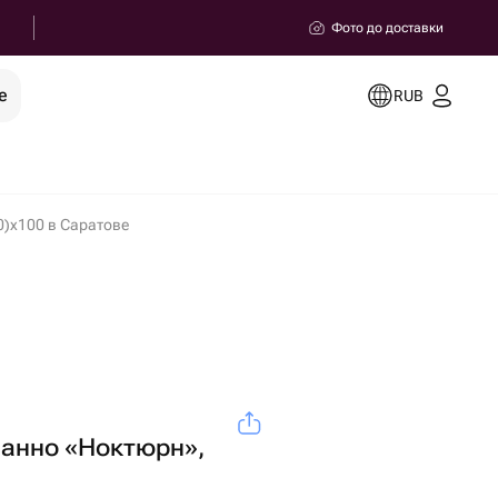
Фото до доставки
е
RUB
0)x100 в Саратове
панно «Ноктюрн»,