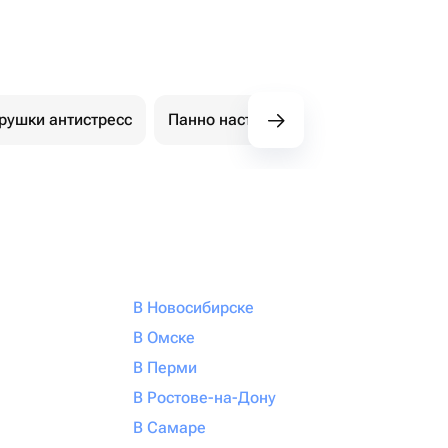
рушки антистресс
Панно настенные
Держатели, по
В Новосибирске
В Омске
В Перми
В Ростове-на-Дону
В Самаре