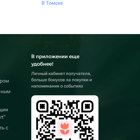
В Томске
В приложении еще
удобнее!
Личный кабинет получателя,
больше бонусов за покупки и
ером
напоминания о событиях
вным
ции
rt”
ть с