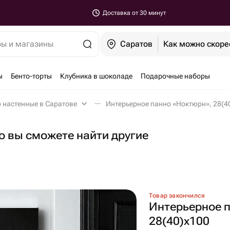
Доставка от 30 минут
ры и магазины
Саратов
Как можно скоре
ы
Бенто-торты
Клубника в шоколаде
Подарочные наборы
 настенные в Саратове
Интерьерное панно «Ноктюрн», 28(4
но вы сможете найти другие
Товар закончился
Интерьерное 
28(40)x100