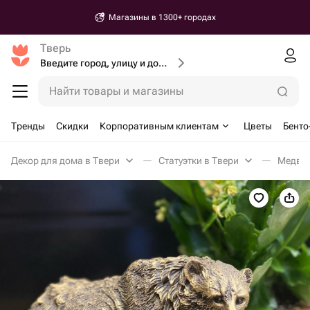
Магазины в 1300+ городах
Тверь
Введите город, улицу и дом доставки
Найти товары и магазины
Тренды
Скидки
Корпоративным клиентам
Цветы
Бенто
Декор для дома в Твери
Статуэтки в Твери
Медвед