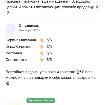
Красивая упаковка, еще и надежная. Все дошло
целым. Ароматы потрясающие, спасибо продавцу 🍋
Ноты:
🤍
▲ Верхние: кожа, душистый перец
◒ Средние: тиковое дерево, табачные листья, гвоздика
Отправитель
▨ Базовые: сандал, перец, амбра
О
Декабрь 2024
Объем: 190 мл
Сервис магазина
5
/5
Время горения: до 30 часов
Цена/Качество
5
/5
Доставка
5
/5
Соответствие
5
/5
Достойная подача, упаковка и качество 👌! Смело
можно и на вип подарки и себе создать настроение
👏
Принимает бонусы