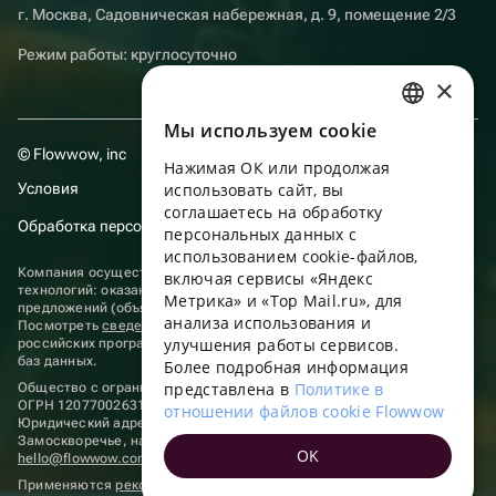
г. Москва, Садовническая набережная, д. 9, помещение 2/3
Режим работы: круглосуточно
×
Мы используем сookie
RUSSIAN
© Flowwow, inc
Нажимая ОК или продолжая
ENGLISH
Условия
использовать сайт, вы
UKRAINIAN
соглашаетесь на обработку
Обработка персональных данных
персональных данных с
PORTUGUESE
использованием cookie-файлов,
Компания осуществляет деятельность в области информационных
включая сервисы «Яндекс
SPANISH
технологий: оказание услуг в сети “Интернет” по размещению
Метрика» и «Top Mail.ru», для
предложений (объявлений) продавцов о реализации товаров.
анализа использования и
HUNGARIAN
Посмотреть
сведения о программах
, включенных в реестр
улучшения работы сервисов.
российских программ для электронных вычислительных машин и
ITALIAN
баз данных.
Более подробная информация
представлена в
Политике в
Общество с ограниченной ответственностью «ФЛАУВАУ»
FRENCH
ОГРН 1207700263198, ИНН 9702020445
отношении файлов cookie Flowwow
Юридический адрес: г. Москва, вн.тер. г. Муниципальный округ
TURKISH
Замоскворечье, наб. Садовническая, д. 9, помещ. 2/3.
OK
hello@flowwow.com
8 800 555-16-15
GERMAN
Применяются
рекомендательные технологии