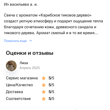
Ип васильева а. и.
Свеча с ароматом «Карибское тиковое дерево»
создаст уютную атмосферу и подарит ощущение тепла
благодаря сочетанию кожи, древесного сандала и
тикового дерева. Аромат смелый и в то же время
сложный, имеющий широкую привлекательность. Он
Показать еще
начинает раскрываться с пряных нот душистого и
острого перца, соединяющегося с оттенком кожи.
Оценки и отзывы
Средние ноты в виде табачного листа и гвоздики
смешиваются с древесным и глубокими базовыми
Лиза
нотами из сандалового дерева, янтаря и перца.
Апрель 2025
Сервис магазина
5
/5
Мы заботимся о Вас, поэтому каждая свеча
Цена/Качество
5
/5
дополнительно упакована в стильный тубус.
Деревянный фитиль издает приятное потрескивание,
Доставка
5
/5
создавая уютную атмосферу. Кроме того, мы
Соответствие
5
/5
добавляем в комплект два коробка спичек, чтобы Вам
было удобно зажигать свечу 🤍