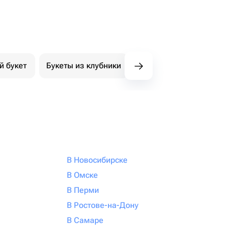
й букет
Букеты из клубники
Букет из конфет
К
В Новосибирске
В Омске
В Перми
В Ростове-на-Дону
В Самаре