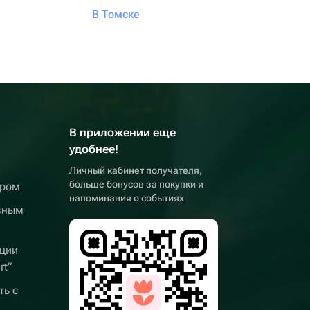
В Томске
В приложении еще
удобнее!
Личный кабинет получателя,
больше бонусов за покупки и
ером
напоминания о событиях
вным
ции
rt”
ть с