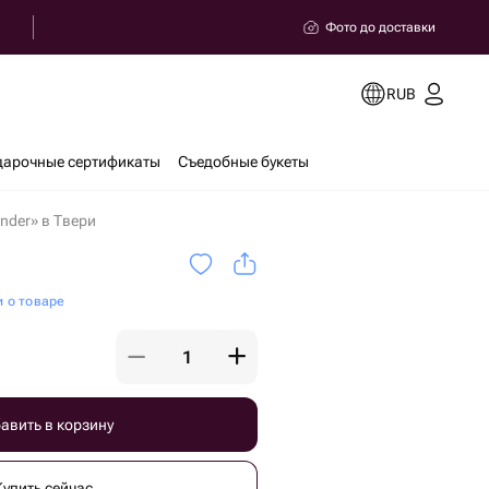
Фото до доставки
RUB
дарочные сертификаты
Съедобные букеты
inder» в Твери
и о товаре
авить в корзину
Купить сейчас