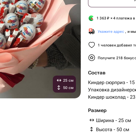
1 363
₽
× 4 платежа в
Укажите адрес
, и м
1 человек добавил т
Получите 218 бонус
Состав
25 см
Киндер сюрприз - 15
50 см
Упаковка дизайнерск
Киндер шоколад - 23
Размер
Ширина - 25 см
Высота - 50 см