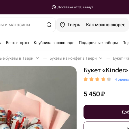
Доставка от 30 минут
ры и магазины
Тверь
Как можно скорее
ы
Бенто-торты
Клубника в шоколаде
Подарочные наборы
По
ые букеты в Твери
Букеты из конфет в Твери
Букет «K
Букет «Kinder»
4 оценк
5 450
₽
Доб