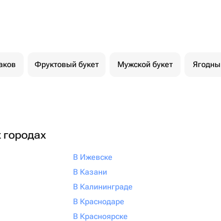
аков
Фруктовый букет
Мужской букет
Ягодны
х городах
В Ижевске
В Казани
В Калининграде
В Краснодаре
В Красноярске