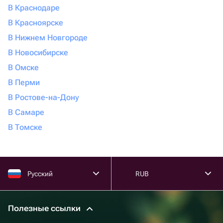
В Краснодаре
В Красноярске
В Нижнем Новгороде
В Новосибирске
В Омске
В Перми
В Ростове-на-Дону
В Самаре
В Томске
Русский
RUB
Полезные ссылки