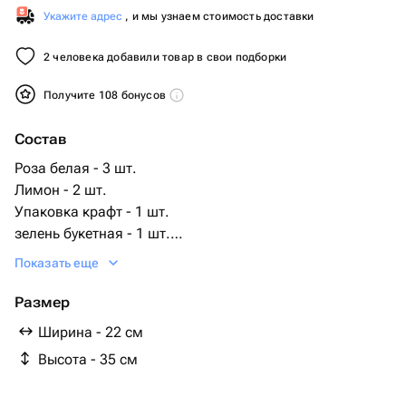
Укажите адрес
, и мы узнаем стоимость доставки
2 человека добавили товар в свои подборки
Получите 108 бонусов
Состав
Роза белая - 3 шт.
Лимон - 2 шт.
Упаковка крафт - 1 шт.
зелень букетная - 1 шт.
медовый мусс с клубникой - 1 шт.
Показать еще
сухоцветы Тростник - 3 шт.
тайский перец - 5 шт.
Размер
Ширина - 22 см
Высота - 35 см