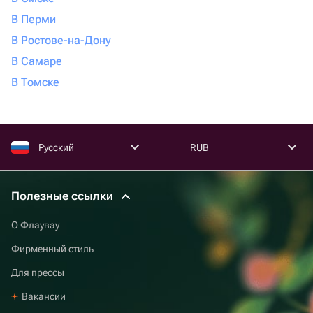
В Перми
В Ростове-на-Дону
В Самаре
В Томске
Русский
RUB
Полезные ссылки
О Флаувау
Фирменный стиль
Для прессы
Вакансии