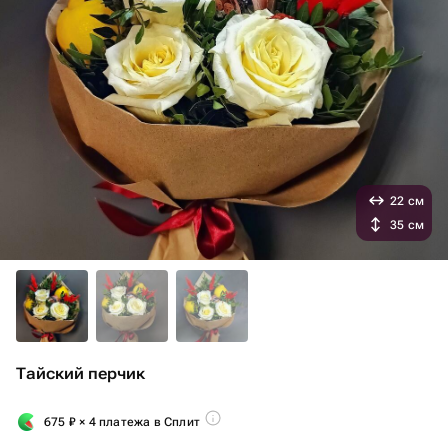
22 см
35 см
Тайский перчик
675
₽
× 4 платежа в Сплит