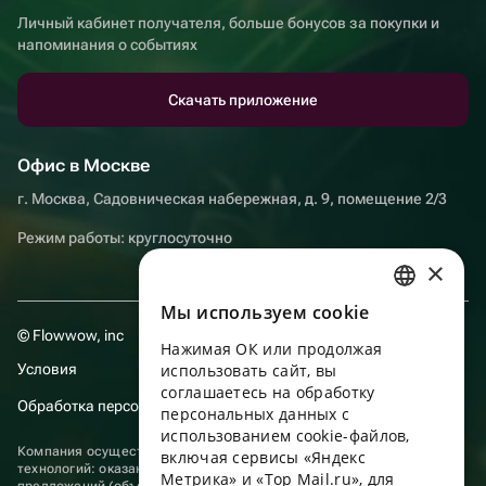
Личный кабинет получателя, больше бонусов за покупки и
напоминания о событиях
Скачать приложение
Офис в Москве
г. Москва, Садовническая набережная, д. 9, помещение 2/3
Режим работы: круглосуточно
×
Мы используем сookie
RUSSIAN
© Flowwow, inc
Нажимая ОК или продолжая
ENGLISH
Условия
использовать сайт, вы
UKRAINIAN
соглашаетесь на обработку
Обработка персональных данных
персональных данных с
PORTUGUESE
использованием cookie-файлов,
Компания осуществляет деятельность в области информационных
включая сервисы «Яндекс
SPANISH
технологий: оказание услуг в сети “Интернет” по размещению
Метрика» и «Top Mail.ru», для
предложений (объявлений) продавцов о реализации товаров.