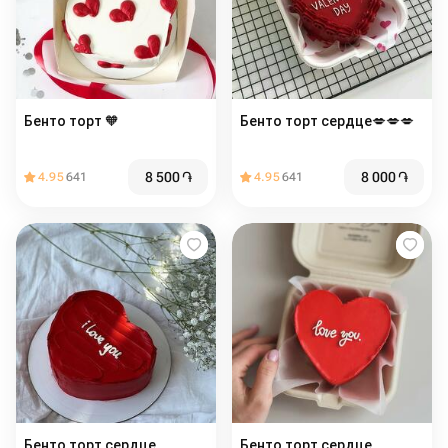
Бенто торт 🧡
Бенто торт сердце💋💋💋
8 500
֏
8 000
֏
4.95
641
4.95
641
Бенто торт сердце️
Бенто торт сердце