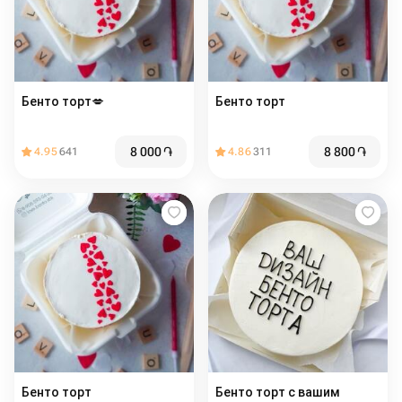
Бенто торт💋️
Бенто торт
8 000
֏
8 800
֏
4.95
641
4.86
311
Бенто торт
Бенто торт с вашим