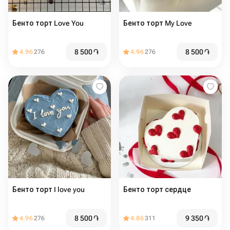
Бенто торт Love You
Бенто торт My Love
8 500
֏
8 500
֏
4.96
276
4.96
276
Бенто торт I love you
Бенто торт сердце
8 500
֏
9 350
֏
4.96
276
4.86
311