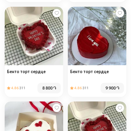
Бенто торт сердце
Бенто торт сердце
8 800
֏
9 900
֏
4.86
311
4.86
311