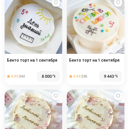
Бенто торт на 1 сентября
Бенто торт на 1 сентября
8 000
֏
9 443
֏
4.95
542
4.94
236