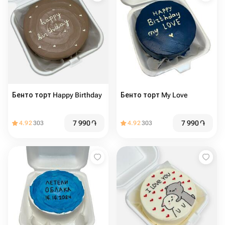
Бенто торт Happy Birthday
Бенто торт My Love
7 990
֏
7 990
֏
4.92
303
4.92
303