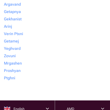
Argavand
Getapnya
Gekhanist
Arinj
Verin Ptxni
Getamej
Yeghvard
Zovuni
Mrgashen
Proshyan
Ptghni
English
AMD