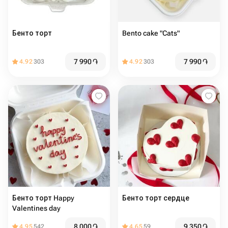
Бенто торт
Bento cake "Cats"
7 990
֏
7 990
֏
4.92
303
4.92
303
Бенто торт Happy
Бенто торт сердце
Valentines day
8 000
֏
9 350
֏
4.95
542
4.65
59