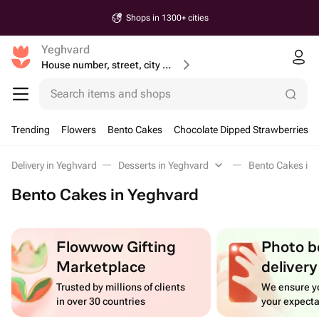
Shops in 1300+ cities
Yeghvard
House number, street, city or postcode
Search items and shops
Trending
Flowers
Bento Cakes
Chocolate Dipped Strawberries
Delivery in Yeghvard
Desserts in Yeghvard
Bento Cakes in 
Bento Cakes in Yeghvard
Flowwow Gifting
Photo b
Marketplace
delivery
Trusted by millions of clients
We ensure yo
in over 30 countries
your expecta