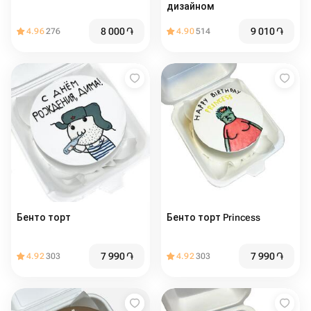
дизайном
8 000
֏
9 010
֏
4.96
276
4.90
514
Бенто торт
Бенто торт Princess
7 990
֏
7 990
֏
4.92
303
4.92
303