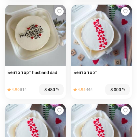
Бенто торт husband dad
Бенто торт
8 480
֏
8 000
֏
4.90
514
4.95
464