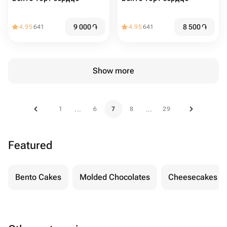
9 000
֏
8 500
֏
4.95
641
4.95
641
Show more
1
6
7
8
29
...
...
Featured
Bento Cakes
Molded Chocolates
Cheesecakes