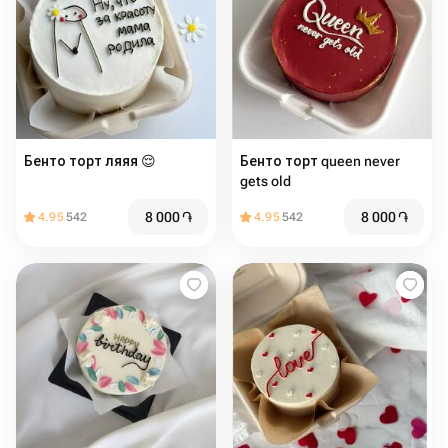
Бенто торт ляяя 😌
Бенто торт queen never
gets old
8 000
֏
8 000
֏
4.95
542
4.95
542