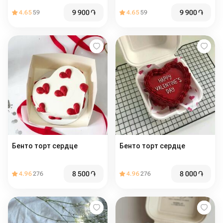
9 900
֏
9 900
֏
4.65
59
4.65
59
Бенто торт сердце
Бенто торт сердце
8 500
֏
8 000
֏
4.96
276
4.96
276