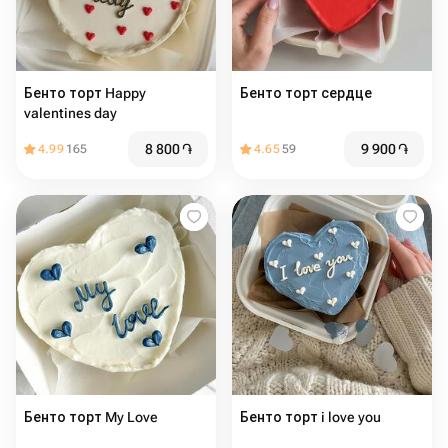
Бенто торт Happy
Бенто торт сердце
valentines day
8 800
֏
9 900
֏
4.99
165
4.65
59
Бенто торт My Love
Бенто торт i love you