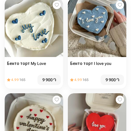
Бенто торт My Love
Бенто торт I love you
9 900
֏
9 900
֏
4.99
165
4.99
165