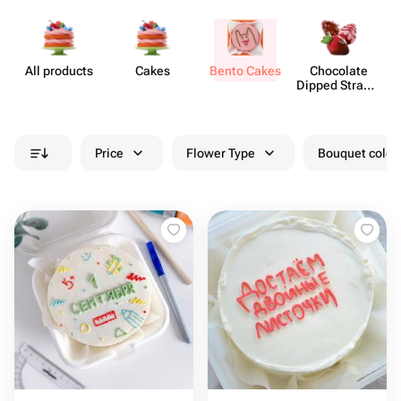
All products
Cakes
Bento Cakes
Chocolate
M
Dipped Strawb​
erries
Price
Flower Type
Bouquet colou