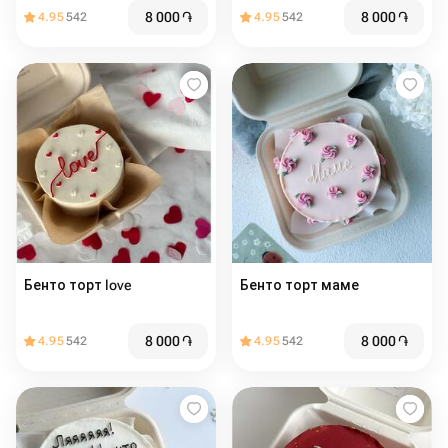
8 000
֏
8 000
֏
4.95
542
4.95
542
Бенто торт love
Бенто торт маме
8 000
֏
8 000
֏
4.95
542
4.95
542