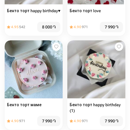
Бенто торт happy birthday♥️
Бенто торт love
8 000
֏
7 990
֏
4.95
542
4.90
971
Бенто торт маме
Бенто торт happy birthday
(1)
7 990
֏
7 990
֏
4.90
971
4.90
971