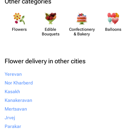
Other categories
Flowers
Edible
Confect​ionery
Balloons
Bouquets
& Bakery
Flower delivery in other cities
Yerevan
Nor Kharberd
Kasakh
Kanakeravan
Mertsavan
Jrvej
Parakar