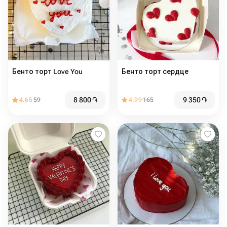
Бенто торт Love You
Бенто торт сердце
8 800
֏
9 350
֏
4.65
59
4.99
165