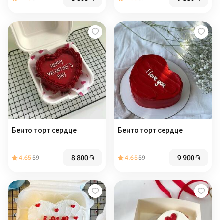
Бенто торт сердце
Бенто торт сердце
8 800
֏
9 900
֏
4.65
59
4.65
59