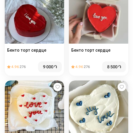
Бенто торт сердце
Бенто торт сердце
9 000
֏
8 500
֏
4.96
276
4.96
276