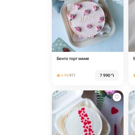
Бенто торт маме
7 990
֏
4.90
971