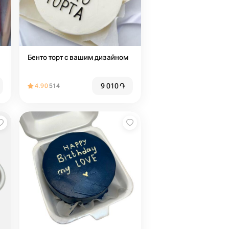
Бенто торт с вашим дизайном
9 010
֏
4.90
514