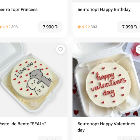
Бенто торт Princess
Бенто торт Happy Birthday
7 990
֏
7 990
֏
4.92
303
4.92
303
Pastel de Bento "SEALs"
Бенто торт Happy Valentines
day