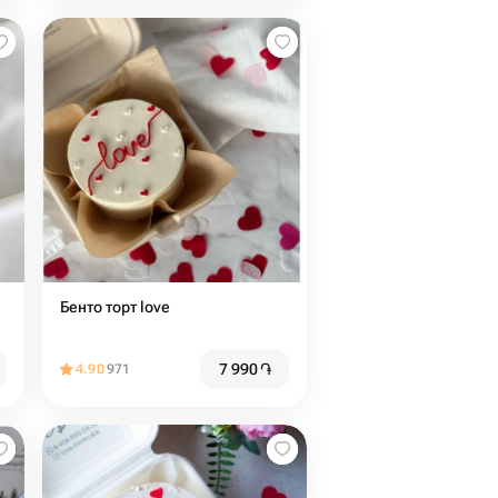
Бенто торт love
7 990
֏
4.90
971