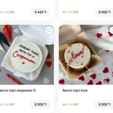
9 443
֏
8 000
֏
4.94
236
4.95
542
Бенто торт скорпион ♏️
Бенто торт love
8 000
֏
8 000
֏
4.95
542
4.95
542