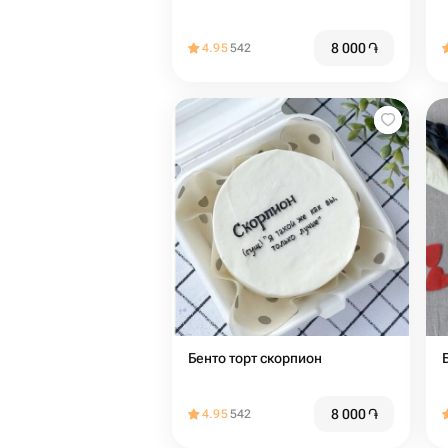
8 000
֏
4.95
542
Бенто торт скорпион
8 000
֏
4.95
542