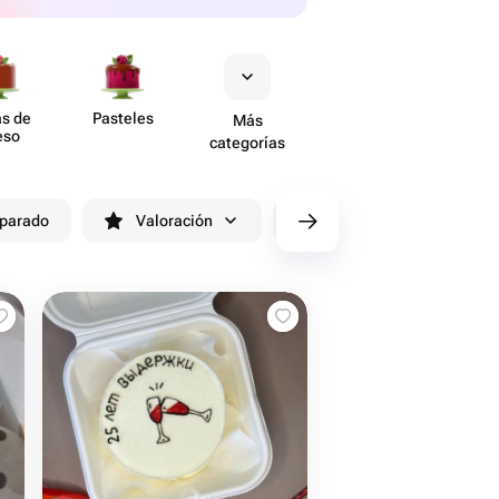
as de
Pasteles
Más
eso
categorías
eparado
Valoración
cv/filters/name_fast_delivery