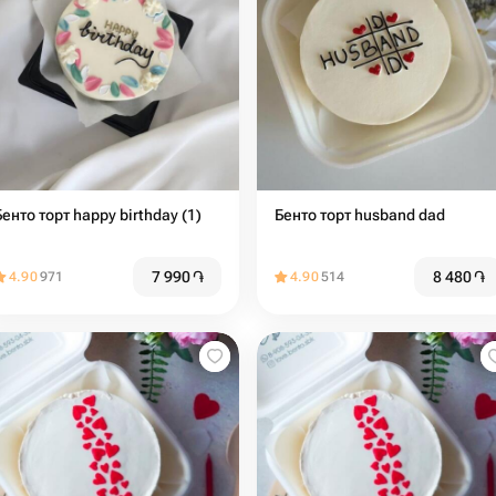
Бенто торт happy birthday (1)
Бенто торт husband dad
7 990
֏
8 480
֏
4.90
971
4.90
514