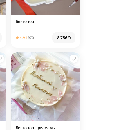
Бенто торт
8 756
֏
4.91
970
Бенто торт для мамы