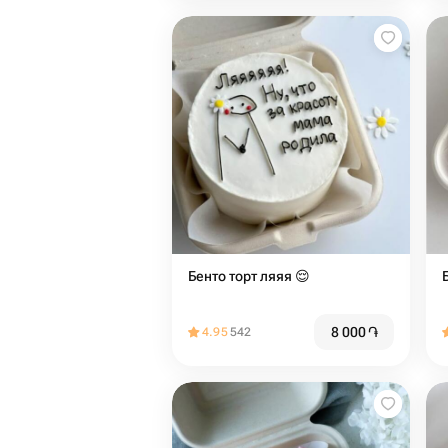
Бенто торт ляяя 😌
8 000
֏
4.95
542