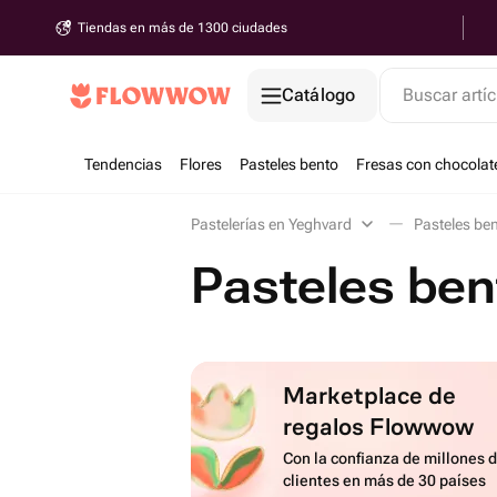
Tiendas en más de 1300 ciudades
Catálogo
Buscar artíc
Tendencias
Flores
Pasteles bento
Fresas con chocolat
Pastelerías en Yeghvard
Pasteles be
Pasteles ben
Marketplace de
regalos Flowwow
Con la confianza de millones 
clientes en más de 30 países