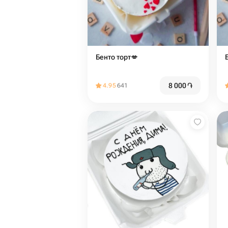
Бенто торт💋️
8 000
֏
4.95
641