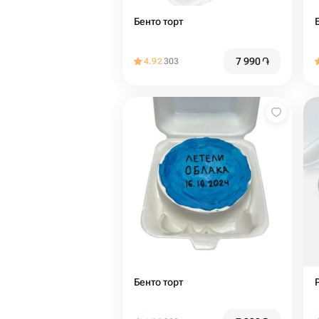
Бенто торт
7 990
֏
4.92
303
Бенто торт