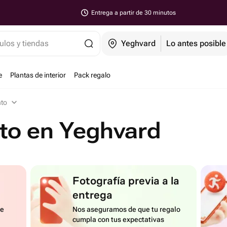
Entrega a partir de 30 minutos
ulos y tiendas
Yeghvard
Lo antes posible
e
Plantas de interior
Pack regalo
nto
to en Yeghvard
Fotografía previa a la
entrega
de
Nos aseguramos de que tu regalo
cumpla con tus expectativas