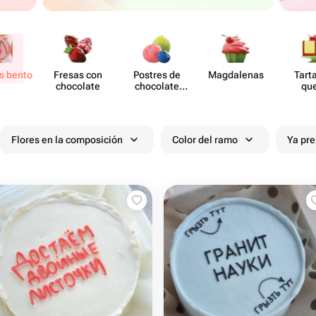
s bento
Fresas con
Postres de
Magd​alenas
Tart
chocolate
chocolate
qu
moldeado
Flores en la composición
Color del ramo
Ya pr