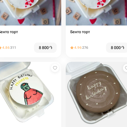
Бенто торт
Бенто торт
8 800
֏
8 000
֏
4.86
311
4.96
276