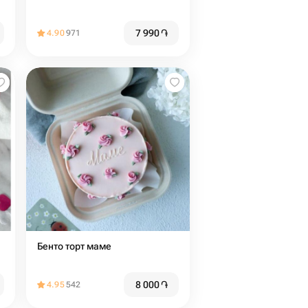
7 990
֏
4.90
971
Бенто торт маме
8 000
֏
4.95
542