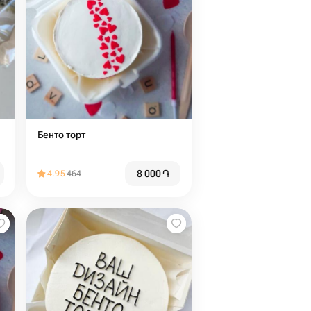
Бенто торт
8 000
֏
4.95
464