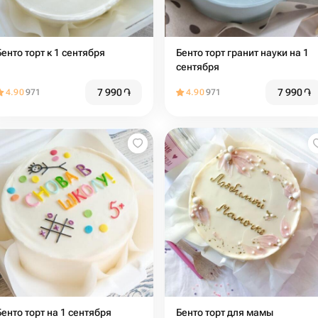
Бенто торт к 1 сентября
Бенто торт гранит науки на 1
сентября
7 990
֏
7 990
֏
4.90
971
4.90
971
Бенто торт на 1 сентября
Бенто торт для мамы