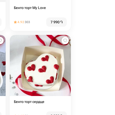
Бенто торт My Love
7 990
֏
4.92
303
Бенто торт сердце