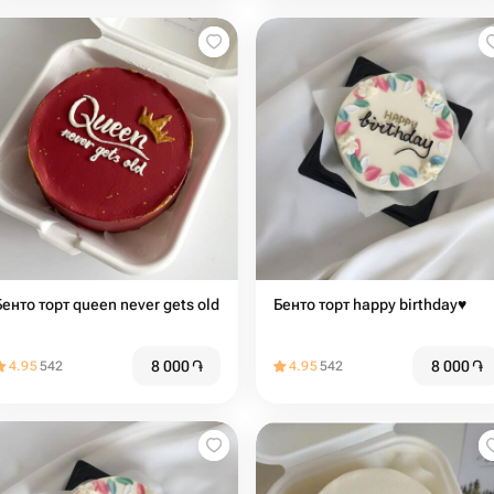
Бенто торт queen never gets old
Бенто торт happy birthday♥️
8 000
֏
8 000
֏
4.95
542
4.95
542