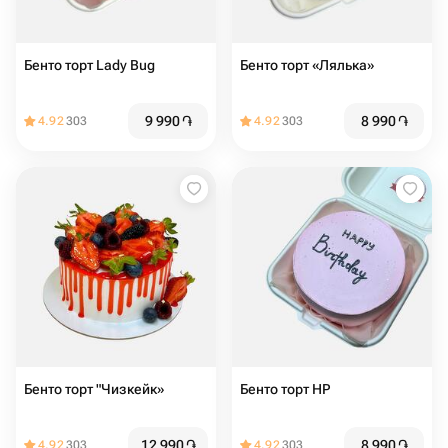
Бенто торт Lady Bug
Бенто торт «Лялька»
9 990
֏
8 990
֏
4.92
303
4.92
303
Бенто торт "Чизкейк»
Бенто торт HP
12 990
֏
8 990
֏
4.92
303
4.92
303