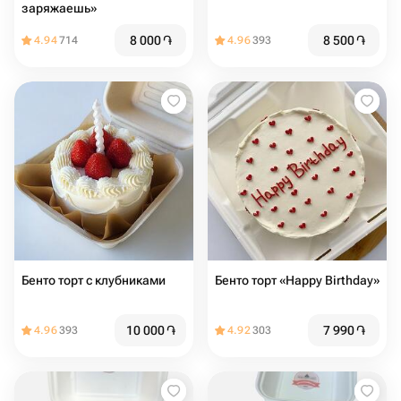
заряжаешь»
8 000
֏
8 500
֏
4.94
714
4.96
393
Бенто торт с клубниками
Бенто торт «Happy Birthday»
10 000
֏
7 990
֏
4.96
393
4.92
303