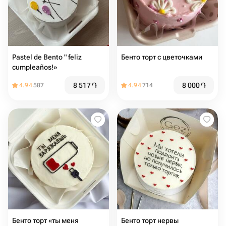
Pastel de Bento " feliz
Бенто торт с цветочками
cumpleaños!»
8 517
֏
8 000
֏
4.94
587
4.94
714
Бенто торт «ты меня
Бенто торт нервы