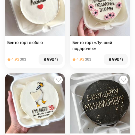
Бенто торт люблю
Бенто торт «Лучший
подарочек»
8 990
֏
8 990
֏
4.92
303
4.92
303