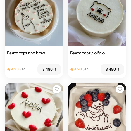
Бенто торт про bmw
Бенто торт люблю
8 480
֏
8 480
֏
4.90
514
4.90
514