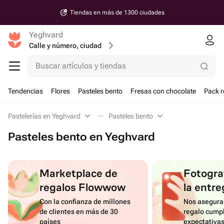
Tiendas en más de 1300 ciudades
Yeghvard
Calle y número, ciudad
Buscar artículos y tiendas
Tendencias
Flores
Pasteles bento
Fresas con chocolate
Pack r
Pastelerías en Yeghvard
Pasteles bento
Pasteles bento en Yeghvard
Marketplace de
Fotograf
regalos Flowwow
la entre
Con la confianza de millones
Nos asegura
de clientes en más de 30
regalo cumpl
países
expectativa