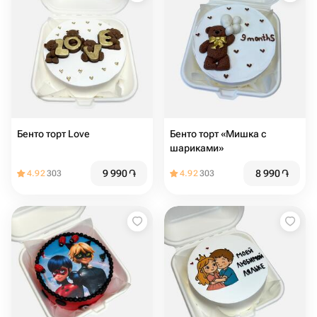
Бенто торт Love
Бенто торт «Мишка с
шариками»
9 990
֏
8 990
֏
4.92
303
4.92
303