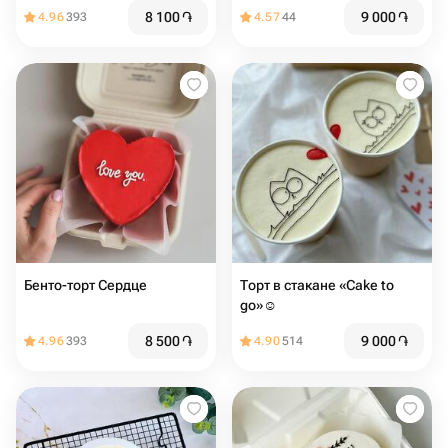
8 100
֏
9 000
֏
4.96
393
4.57
44
Бенто-торт Сердце
Торт в стакане «Cake to
go»☺️
8 500
֏
9 000
֏
4.96
393
4.90
514