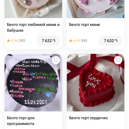
Бенто торт любимой маме и
Бенто торт маме
бабушке
7 632
֏
7 632
֏
4.96
393
4.96
393
Бенто торт для
Бенто торт сердечко
программиста