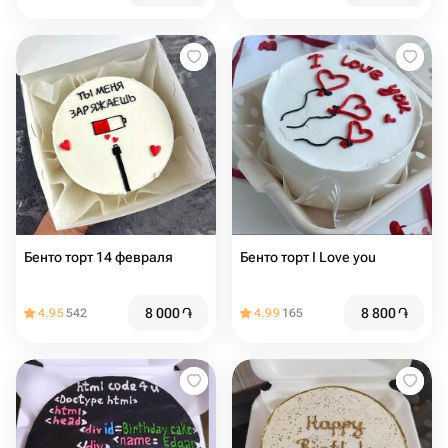
Бенто торт 14 февраля
Бенто торт I Love you
8 000
֏
8 800
֏
4.95
542
4.99
165