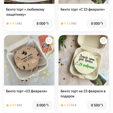
Бенто торт « любимому
Бенто торт «С 23 февраля»
защитнику»
8 000
֏
8 000
֏
4.95
542
4.95
542
Бенто торт «23 февраля»
Бенто торт на 23 февраля в
подарок
8 000
֏
8 500
֏
4.95
542
4.90
514