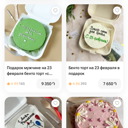
Подарок мужчине на 23
Бенто торт на 23 февраля в
февраля бенто торт «с
подарок
праздником , мой
9 350
֏
7 650
֏
4.99
165
4.96
393
защитник»