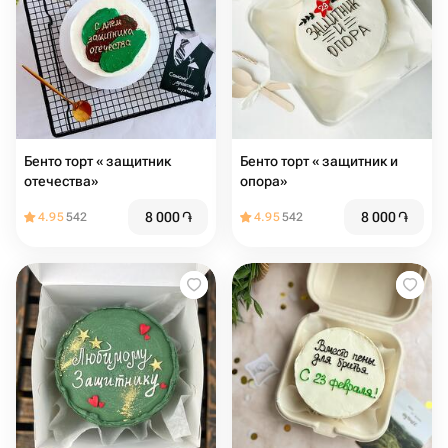
Бенто торт « защитник
Бенто торт « защитник и
отечества»
опора»
8 000
֏
8 000
֏
4.95
542
4.95
542