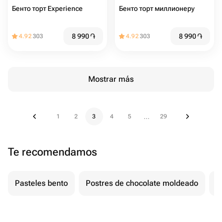
Бенто торт Experience
Бенто торт миллионеру
8 990
֏
8 990
֏
4.92
303
4.92
303
Mostrar más
1
2
3
4
5
29
...
Te recomendamos
Pasteles bento
Postres de chocolate moldeado
T