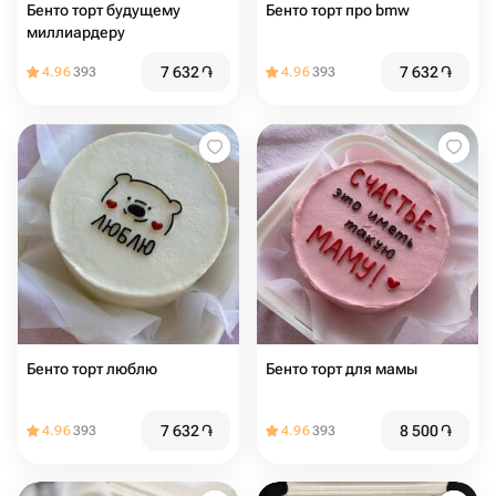
Бенто торт будущему
Бенто торт про bmw
миллиардеру
7 632
֏
7 632
֏
4.96
393
4.96
393
Бенто торт люблю
Бенто торт для мамы
7 632
֏
8 500
֏
4.96
393
4.96
393