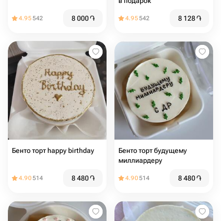
в подарок
8 000
֏
8 128
֏
4.95
542
4.95
542
Бенто торт happy birthday ️
Бенто торт будущему
миллиардеру
8 480
֏
8 480
֏
4.90
514
4.90
514