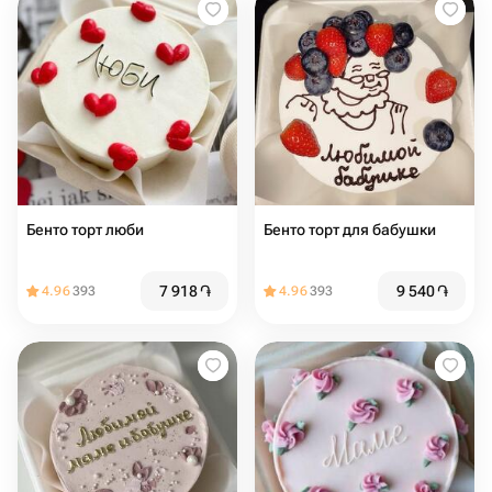
Бенто торт люби
Бенто торт для бабушки
7 918
֏
9 540
֏
4.96
393
4.96
393