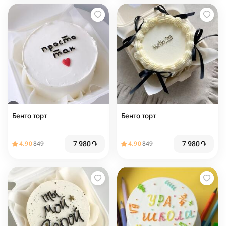
Бенто торт
Бенто торт
7 980
֏
7 980
֏
4.90
849
4.90
849