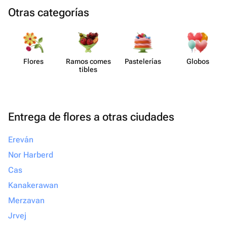
Otras categorías
Flores
Ramos comes​
Paste​lerías
Globos
tibles
Entrega de flores a otras ciudades
Ereván
Nor Harberd
Cas
Kanakerawan
Merzavan
Jrvej