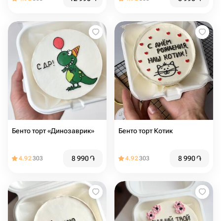
Бенто торт «Динозаврик»
Бенто торт Котик
8 990
֏
8 990
֏
4.92
303
4.92
303