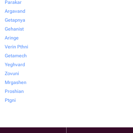
Parakar
Argavand
Getapnya
Gehanist
Aringe
Verin Pthni
Getamech
Yeghvard
Zovuni
Mrgashen
Proshian
Ptgni