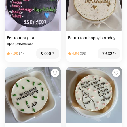
Бенто торт для
Бенто торт happy birthday ️
программиста
9 000
֏
7 632
֏
4.90
514
4.96
393