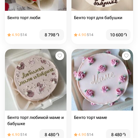
Бенто торт люби
Бенто торт для бабушки
8 798
֏
10 600
֏
4.90
514
4.90
514
Бенто торт любимой маме и
Бенто торт маме
бабушке
8 480
֏
8 480
֏
4.90
514
4.90
514