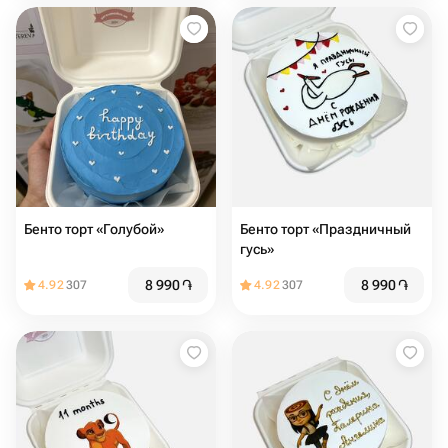
Бенто торт «Голубой»
Бенто торт «Праздничный
гусь»
8 990
֏
8 990
֏
4.92
307
4.92
307