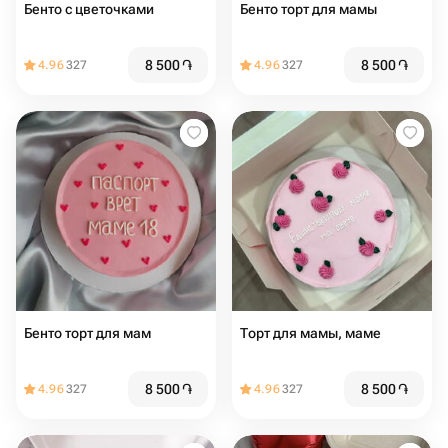
Бенто с цветочками
Бенто торт для мамы
8 500
֏
8 500
֏
4.96
327
4.96
327
Бенто торт для мам
Торт для мамы, маме
8 500
֏
8 500
֏
4.96
327
4.96
327