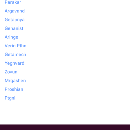
Parakar
Argavand
Getapnya
Gehanist
Aringe
Verin Pthni
Getamech
Yeghvard
Zovuni
Mrgashen
Proshian
Ptgni