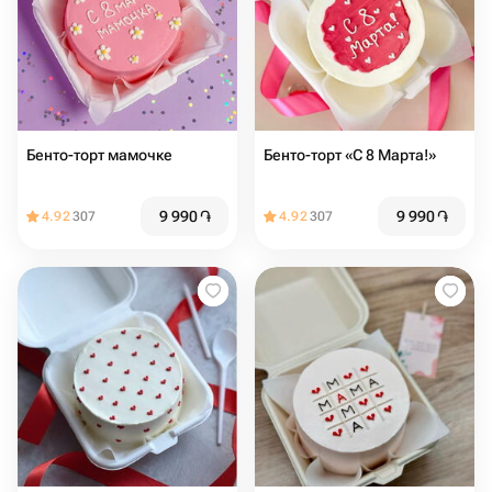
Бенто-торт мамочке
Бенто-торт «С 8 Марта!»
9 990
֏
9 990
֏
4.92
307
4.92
307