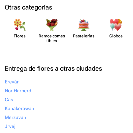
Otras categorías
Flores
Ramos comes​
Paste​lerías
Globos
tibles
Entrega de flores a otras ciudades
Ereván
Nor Harberd
Cas
Kanakerawan
Merzavan
Jrvej