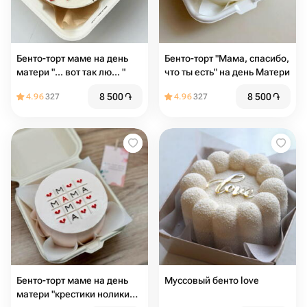
Бенто-торт маме на день
Бенто-торт "Мама, спасибо,
матери "... вот так лю... "
что ты есть" на день Матери
8 500
֏
8 500
֏
4.96
327
4.96
327
Бенто-торт маме на день
Муссовый бенто love
матери "крестики нолики