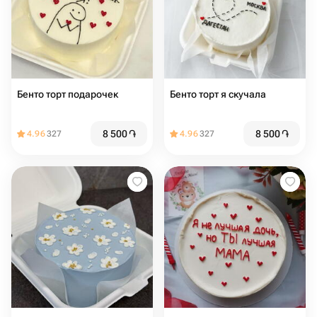
Бенто торт подарочек
Бенто торт я скучала
8 500
֏
8 500
֏
4.96
327
4.96
327