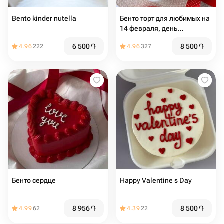
Bento kinder nutella
Бенто торт для любимых на
14 февраля, день
влюбленных
6 500
֏
8 500
֏
4.96
222
4.96
327
Бенто сердце
Happy Valentine s Day
8 956
֏
8 500
֏
4.99
62
4.39
22