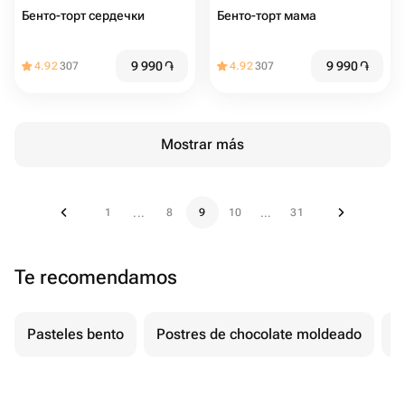
Бенто-торт сердечки ️
Бенто-торт мама
9 990
֏
9 990
֏
4.92
307
4.92
307
Mostrar más
1
8
9
10
31
...
...
Te recomendamos
Pasteles bento
Postres de chocolate moldeado
T