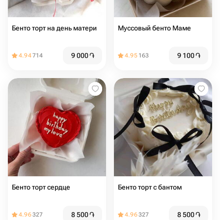
Бенто торт на день матери
Муссовый бенто Маме
9 000
֏
9 100
֏
4.94
714
4.95
163
Бенто торт сердце
Бенто торт с бантом
8 500
֏
8 500
֏
4.96
327
4.96
327