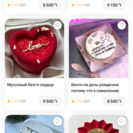
мама"
8 500
֏
9 100
֏
4.96
327
4.95
163
Муссовый бенто сердце
Бенто на день рождения
потому что к сожалению
9 500
֏
8 500
֏
4.95
163
4.96
327