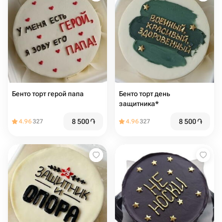
Бенто торт герой папа
Бенто торт день
защитника*
8 500
֏
8 500
֏
4.96
327
4.96
327