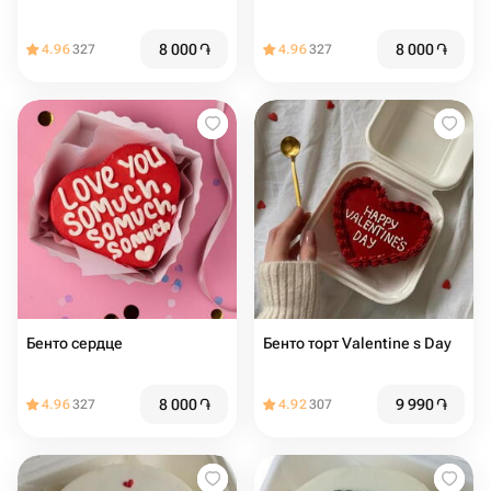
8 000
֏
8 000
֏
4.96
327
4.96
327
Бенто сердце
Бенто торт Valentine s Day
8 000
֏
9 990
֏
4.96
327
4.92
307