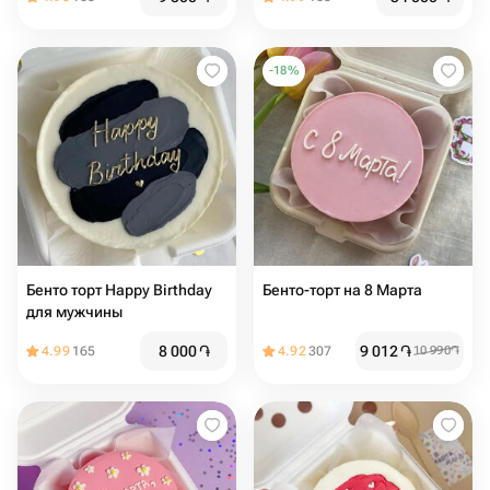
-
18
%
Бенто торт Happy Birthday
Бенто-торт на 8 Марта
для мужчины
8 000
֏
9 012
֏
4.99
165
4.92
307
10 990
֏