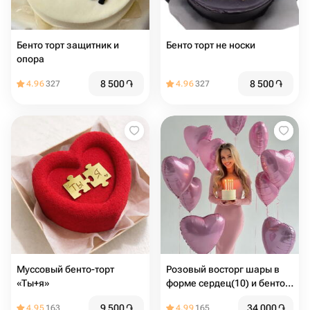
Бенто торт защитник и
Бенто торт не носки
опора
8 500
֏
8 500
֏
4.96
327
4.96
327
Муссовый бенто-торт
Розовый восторг шары в
«Ты+я»
форме сердец(10) и бенто
торт макси (надпись любая)
9 500
֏
34 000
֏
4.95
163
4.99
165