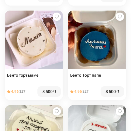
Бенто торт маме
Бенто Торт папе
8 500
֏
8 500
֏
4.96
327
4.96
327