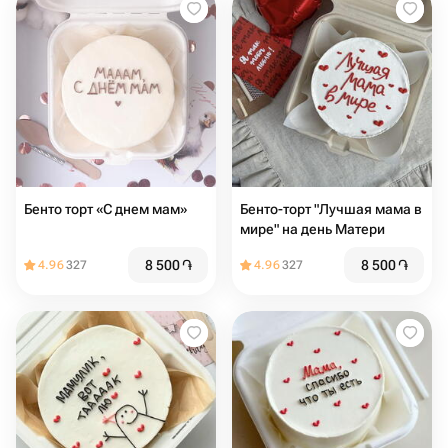
Бенто торт «С днем мам»
Бенто-торт "Лучшая мама в
мире" на день Матери
8 500
֏
8 500
֏
4.96
327
4.96
327