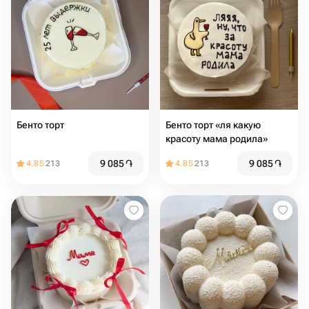
Бенто торт
Бенто торт «ля какую
красоту мама родила»
9 085
֏
9 085
֏
4.85
213
4.85
213