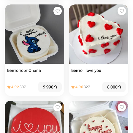
Бенто торт Ohana
Бенто I love you
9 990
֏
8 000
֏
4.92
307
4.96
327