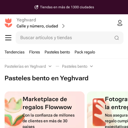
Tiendas en más de 1300 ciudades
Yeghvard
Calle y número, ciudad
Buscar artículos y tiendas
Tendencias
Flores
Pasteles bento
Pack regalo
Pastelerías en Yeghvard
Pasteles bento
Pasteles bento en Yeghvard
Marketplace de
Fotograf
regalos Flowwow
la entre
Con la confianza de millones
Nos asegura
de clientes en más de 30
regalo cumpl
países
expectativa