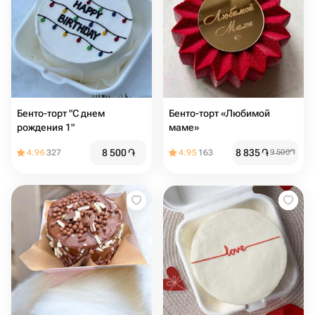
Бенто-торт "С днем
Бенто-торт «Любимой
рождения 1"
маме»
8 500
֏
8 835
֏
4.96
327
4.95
163
9 500
֏