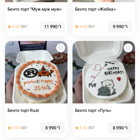
Бенто торт "Муж муж муж»
Бенто торт «Жабка»
11 990
֏
9 990
֏
4.92
307
4.92
307
Бенто торт Rust
Бенто торт «Путь»
8 990
֏
8 990
֏
4.92
307
4.92
307