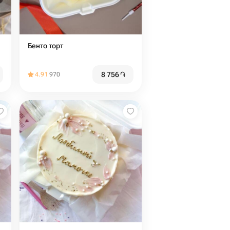
Бенто торт
8 756
֏
4.91
970