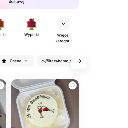
dostawę
niki
Wypieki
Więcej
kategorii
Ocena
cv/filters/name_fast_delivery
Rabaty