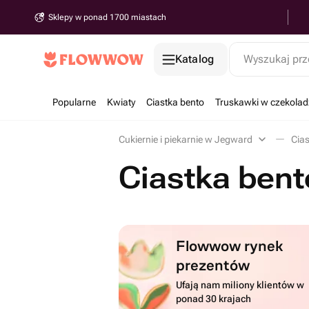
Sklepy w ponad 1700 miastach
Katalog
Wyszukaj prz
Popularne
Kwiaty
Ciastka bento
Truskawki w czekolad
Cukiernie i piekarnie w Jegward
Cia
Ciastka ben
Flowwow rynek
prezentów
Ufają nam miliony klientów w
ponad 30 krajach