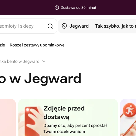
Dostawa od 30 minut
edmioty i sklepy
Jegward
Tak szybko, jak to
zie
Kosze i zestawy upominkowe
stka bento w Jegward
to w Jegward
Zdjęcie przed
dostawą
Dbamy o to, aby prezent sprostał
Twoim oczekiwaniom