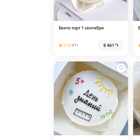
Бенто торт 1 сентября
8 461
֏
4.90
971