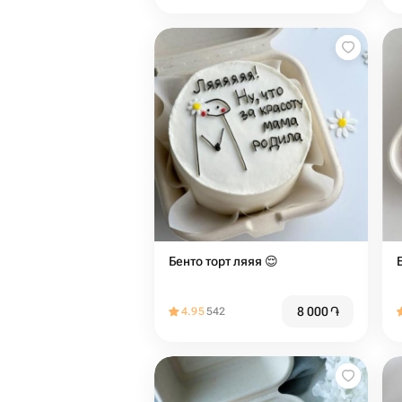
Бенто торт ляяя 😌
8 000
֏
4.95
542