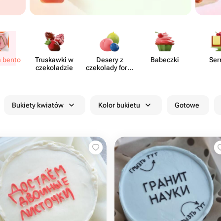
a bento
Truskawki w
Desery z
Babeczki
Ser
czeko​ladzie
czekolady form​
owanej
Bukiety kwiatów
Kolor bukietu
Gotowe