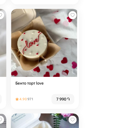
Бенто торт love
7 990
֏
4.90
971