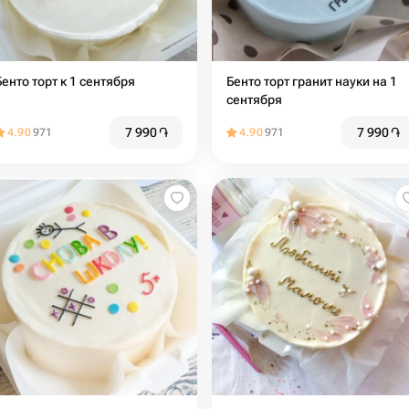
Бенто торт к 1 сентября
Бенто торт гранит науки на 1
сентября
7 990
֏
7 990
֏
4.90
971
4.90
971