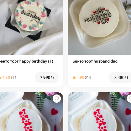
Бенто торт happy birthday (1)
Бенто торт husband dad
7 990
֏
8 480
֏
4.90
971
4.90
514