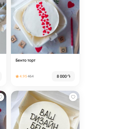
Бенто торт
8 000
֏
4.95
464