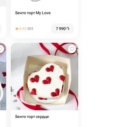
Бенто торт My Love
7 990
֏
4.92
303
Бенто торт сердце