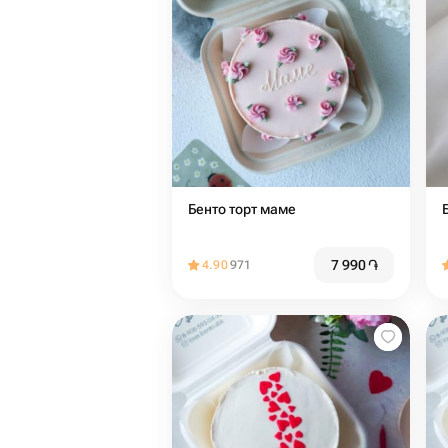
Бенто торт маме
7 990
֏
4.90
971