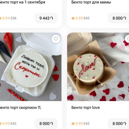
Бенто торт на 1 сентября
Бенто торт для мамы
9 443
֏
8 000
֏
4.94
236
4.95
542
Бенто торт скорпион ♏️
Бенто торт love
8 000
֏
8 000
֏
4.95
542
4.95
542