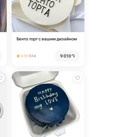
Бенто торт с вашим дизайном
9 010
֏
4.90
514