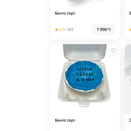
Бенто торт
7 990
֏
4.92
303
Бенто торт