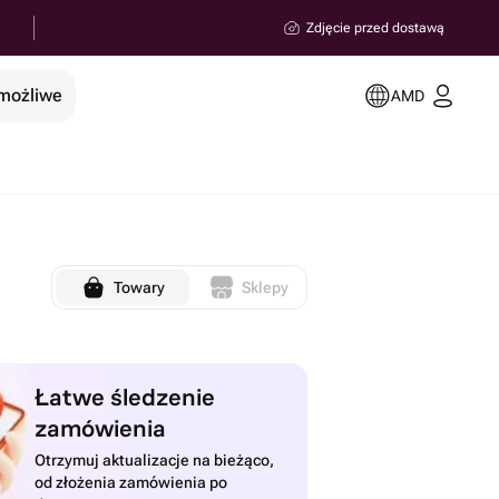
Zdjęcie przed dostawą
 możliwe
AMD
Towary
Sklepy
Łatwe śledzenie
zamówienia
Otrzymuj aktualizacje na bieżąco,
od złożenia zamówienia po