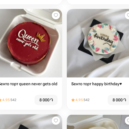
Бенто торт queen never gets old
Бенто торт happy birthday♥️
8 000
֏
8 000
֏
4.95
542
4.95
542