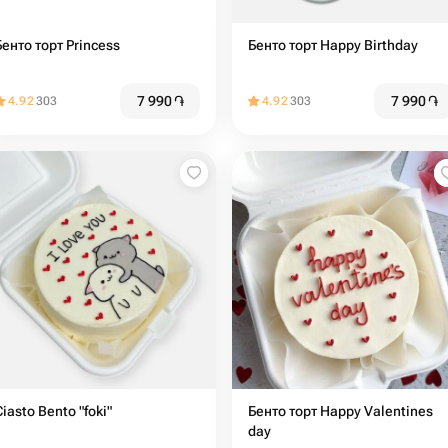
Бенто торт Princess
Бенто торт Happy Birthday
7 990
֏
7 990
֏
4.92
303
4.92
303
Ciasto Bento "foki"
Бенто торт Happy Valentines
day