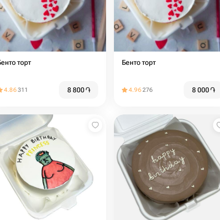
Бенто торт
Бенто торт
8 800
֏
8 000
֏
4.86
311
4.96
276