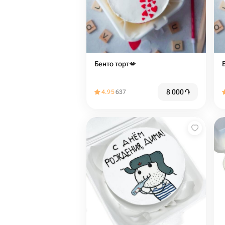
Бенто торт💋️
8 000
֏
4.95
637