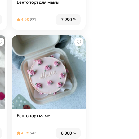
Бенто торт для мамы
7 990
֏
4.90
971
Бенто торт маме
8 000
֏
4.95
542