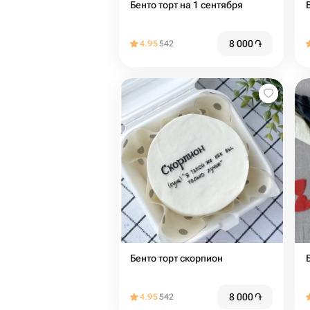
Бенто торт на 1 сентября
8 000
֏
4.95
542
Бенто торт скорпион
8 000
֏
4.95
542