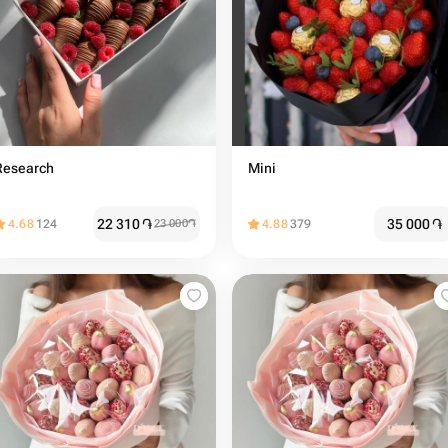
Research
Mini
22 310
֏
35 000
֏
4.68
124
23 000
֏
4.88
379