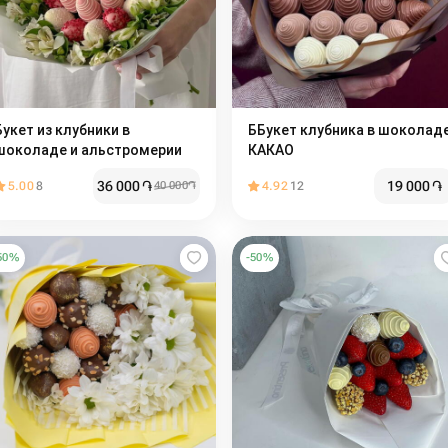
Букет из клубники в
ББукет клубника в шоколад
шоколаде и альстромерии
КАКАО
36 000
֏
19 000
֏
5.00
8
40 000
֏
4.92
12
50
%
-
50
%