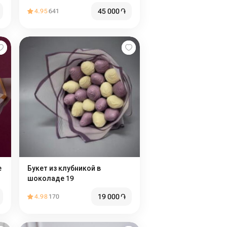
Париже»
45 000
֏
4.95
641
е
Букет из клубникой в
шоколаде 19
19 000
֏
4.98
170