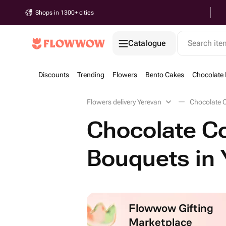
Shops in 1300+ cities
Catalogue
Search it
Discounts
Trending
Flowers
Bento Cakes
Chocolate 
Flowers delivery Yerevan
Chocolate 
Chocolate C
Bouquets in 
Flowwow Gifting
Marketplace