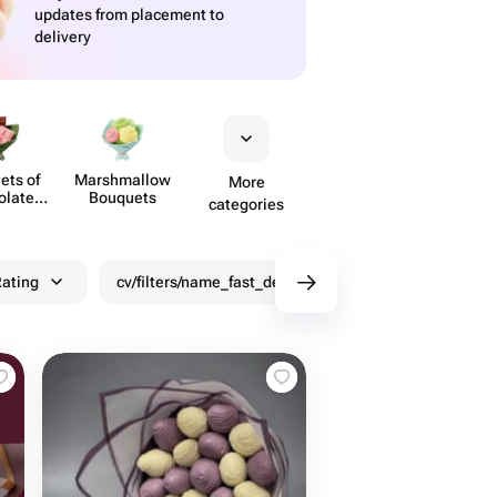
updates from placement to
delivery
ets of
Marsh​mallow
More
olate
Bouquets
categories
wers
ating
cv/filters/name_fast_delivery
Discounts