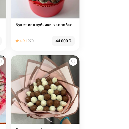
Букет из клубники в коробке
44 000
֏
4.91
970