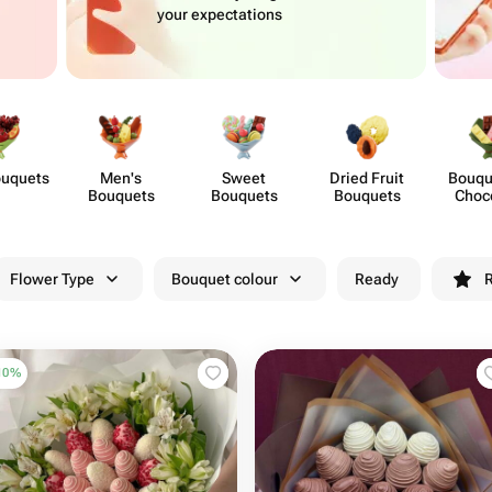
your expectations
ouquets
Men's
Sweet
Dried Fruit
Bouqu
Bouquets
Bouquets
Bouquets
Choc
Flo
Flower Type
Bouquet colour
Ready
R
10
%