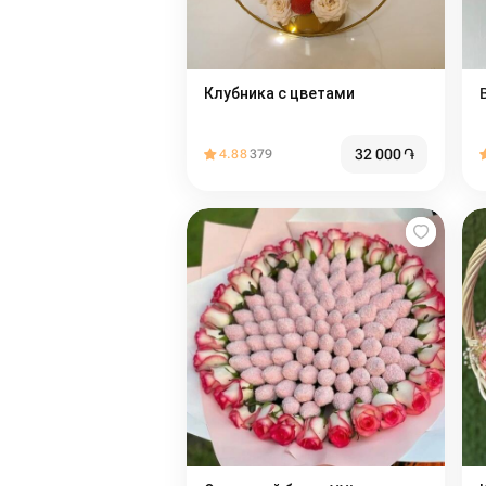
Клубника с цветами
32 000
֏
4.88
379