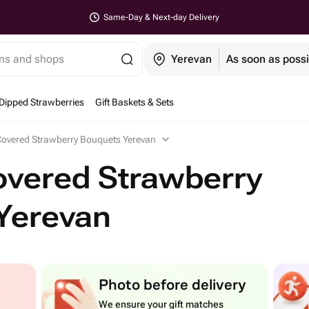
Same-Day & Next-day Delivery
ems and shops
Yerevan
As soon as possi
Dipped Strawberries
Gift Baskets & Sets
Covered Strawberry Bouquets Yerevan
overed Strawberry
Yerevan
Photo before delivery
We ensure your gift matches