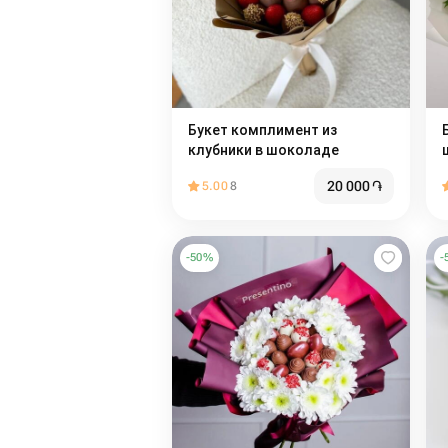
Букет комплимент из
клубники в шоколаде
20 000
֏
5.00
8
-
50
%
-