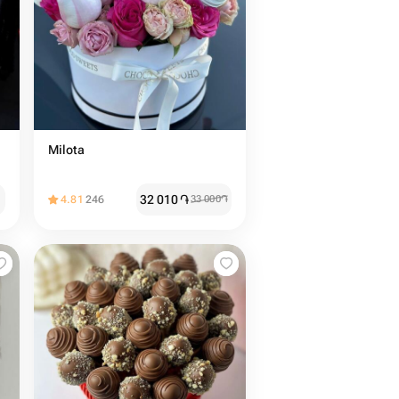
Milota
32 010
֏
4.81
246
33 000
֏