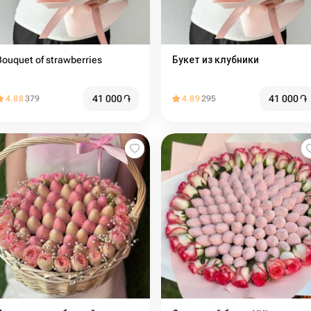
Bouquet of strawberries
Букет из клубники
41 000
֏
41 000
֏
4.88
379
4.89
295