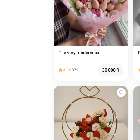
The very tenderness
30 000
֏
4.88
379