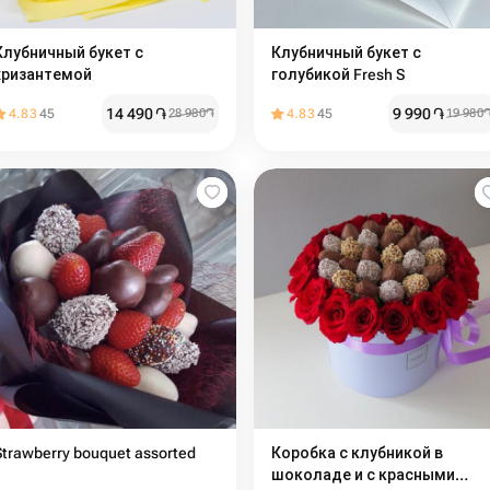
Клубничный букет с
Клубничный букет с
хризантемой
голубикой Fresh S
14 490
֏
9 990
֏
4.83
45
28 980
֏
4.83
45
19 980
Strawberry bouquet assorted
Коробка с клубникой в
шоколаде и с красными