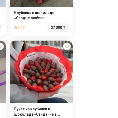
Клубника в шоколаде
«Сердце любви»
37 000
֏
֏
5.00
Букет из клубники в
шоколаде «Свидание в