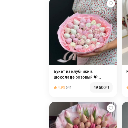
Букет из клубники в
шоколаде розовый 💝️
недорогой
49 500
֏
4.95
641