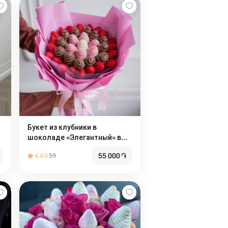
Букет из клубники в
шоколаде «Элегантный» в
размере L
55 000
֏
4.65
59