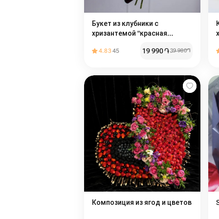
Букет из клубники с
хризантемой "красная
страсть"
19 990
֏
4.83
45
39 980
֏
Композиция из ягод и цветов