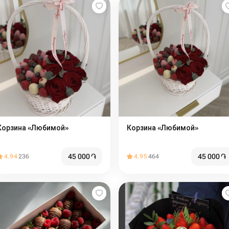
Корзина «Любимой»
Корзина «Любимой»
45 000
֏
45 000
֏
4.94
236
4.95
464