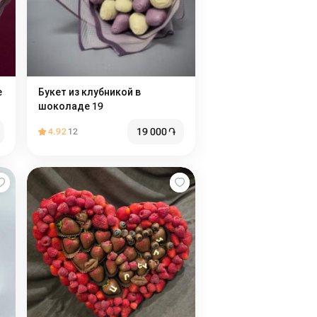
е
Букет из клубникой в
шоколаде 19
19 000
֏
4.92
12