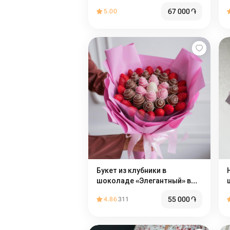
67 000
֏
5.00
Букет из клубники в
шоколаде «Элегантный» в
размере L
55 000
֏
4.86
311