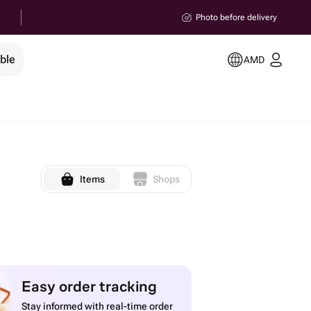
Photo before delivery
ble
AMD
Items
Shops
Easy order tracking
Stay informed with real-time order