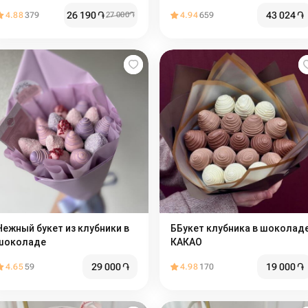
розами
26 190
֏
43 024
֏
4.88
379
27 000
֏
4.94
659
Нежный букет из клубники в
ББукет клубника в шоколад
шоколаде
КАКАО
29 000
֏
19 000
֏
4.65
59
4.98
170