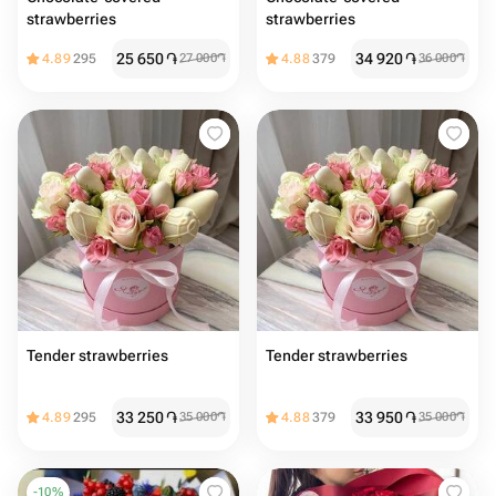
strawberries
strawberries
25 650
֏
34 920
֏
4.89
295
27 000
֏
4.88
379
36 000
֏
Tender strawberries
Tender strawberries
33 250
֏
33 950
֏
4.89
295
35 000
֏
4.88
379
35 000
֏
-
10
%