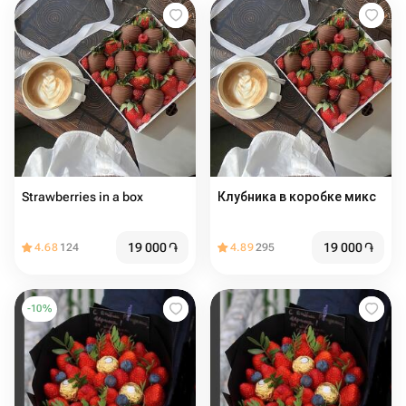
Strawberries in a box
Клубника в коробке микс
19 000
֏
19 000
֏
4.68
124
4.89
295
-
10
%