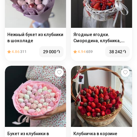
Нежный букет из клубники
Ягодные ягодки.
в шоколаде
Смородина, клубника,
малина и голубика,
29 000
֏
38 242
֏
4.86
311
4.94
659
подарок
Букет из клубники в
Клубничка в корзине