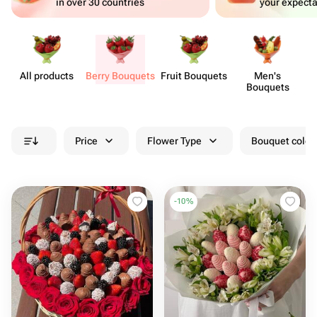
in over 30 countries
your expecta
All products
Berry Bouquets
Fruit Bouquets
Men's
Bouquets
Price
Flower Type
Bouquet colou
-
10
%