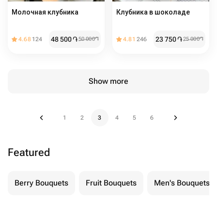
Молочная клубника
Клубника в шоколаде
48 500
֏
23 750
֏
4.68
124
50 000
֏
4.81
246
25 000
֏
Show more
1
2
3
4
5
6
Featured
Berry Bouquets
Fruit Bouquets
Men's Bouquets