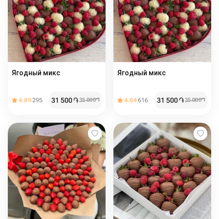
Ягодный микс
Ягодный микс
31 500
֏
31 500
֏
4.89
295
35 000
֏
4.84
616
35 000
֏