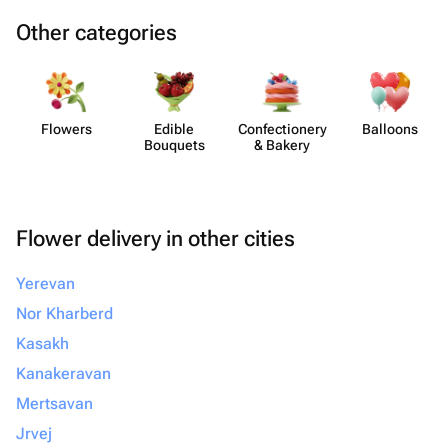
Other categories
Flowers
Edible
Confect​ionery
Balloons
Bouquets
& Bakery
Flower delivery in other cities
Yerevan
Nor Kharberd
Kasakh
Kanakeravan
Mertsavan
Jrvej