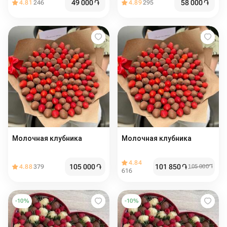
49 000
֏
58 000
֏
4.81
246
4.89
295
Молочная клубника
Молочная клубника
4.84
105 000
֏
101 850
֏
4.88
379
105 000
֏
616
-
10
%
-
10
%