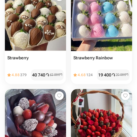
Strawberry
Strawberry Rainbow
40 740
֏
19 400
֏
4.88
379
42 000
֏
4.68
124
20 000
֏