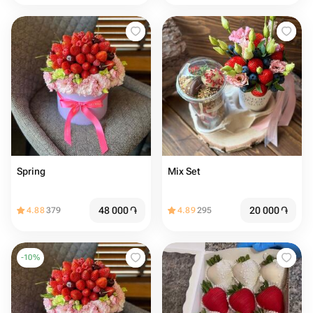
Spring
Mix Set
48 000
֏
20 000
֏
4.88
379
4.89
295
-
10
%