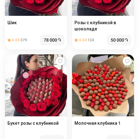
Шик
Розы с клубникой в
шоколаде
78 000
֏
50 000
֏
4.88
379
4.68
124
Букет розы с клубникой
Молочная клубника 1