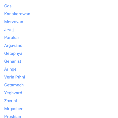
Cas
Kanakerawan
Merzavan
Jrvej
Parakar
Argavand
Getapnya
Gehanist
Aringe
Verin Pthni
Getamech
Yeghvard
Zovuni
Mrgashen
Proshian