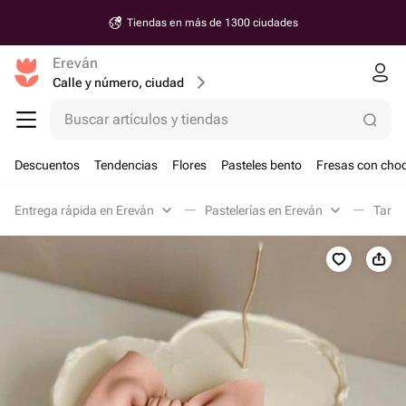
Tiendas en más de 1300 ciudades
Ereván
Calle y número, ciudad
Buscar artículos y tiendas
Descuentos
Tendencias
Flores
Pasteles bento
Fresas con choc
Entrega rápida en Ereván
Pastelerías en Ereván
Tarta