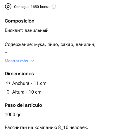
Consigue 1650 bonus
Composición
Бисквит: ванильный
Содержание: мука, яйцо, сахар, ванилин,
Крем: сгущенное молоко с маслом
Mostrar más
Крем снаружи сливки, сахар
Dimensiones
Anchura - 11 cm
Начинка: с вафлями,
Altura - 10 cm
шоколадными шариками
Peso del artículo
Начинка и бисквит можно изменить.
1000 gr
Рассчитан на компанию 8_10 человек.