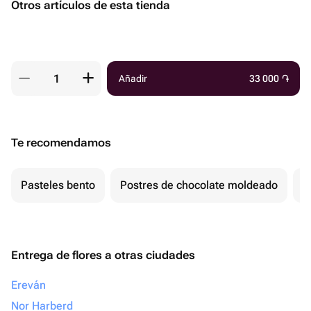
Otros artículos de esta tienda
Añadir
33 000
֏
Te recomendamos
Pasteles bento
Postres de chocolate moldeado
T
Entrega de flores a otras ciudades
Ereván
Nor Harberd