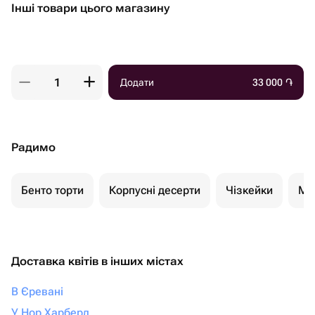
Інші товари цього магазину
Додати
33 000
֏
Радимо
Бенто торти
Корпусні десерти
Чізкейки
Мо
Доставка квітів в інших містах
В Єревані
У Нор Харберд