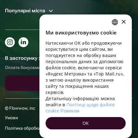
Популярні міста
×
Ми використовуємо cookie
RUSSIAN
Натискаючи OK або продовжуючи
ENGLISH
користуватися цим сайтом, ви
UKRAINIAN
погоджуєтеся на обробку ваших
В застосунку зручніше!
персональних даних за допомогою
PORTUGUESE
файлів cookie, включаючи сервіси
Оплата бонусами, самовивіз, зручний чат підтримки
«Яндекс Метрика» та «Top Mail.ru»,
SPANISH
з метою аналізу використання
Завантажити додаток
сайту та покращення наших
HUNGARIAN
сервісів.
ITALIAN
Детальнішу інформацію можна
знайти в
Політиці щодо файлів
FRENCH
© Flowwow, inc
cookie Flowwow
TURKISH
Умови
OK
GERMAN
Політика обробки даних