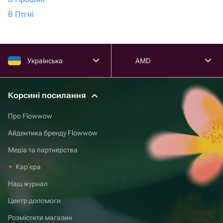
В Птгні
Українська
AMD
Корсині посилання
Про Flowwow
Айдентика бренду Flowwow
Медіа та партнерства
Карʼєра
Наш журнал
Центр допомоги
Розмістити магазин