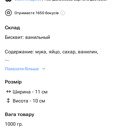
Отримаєте 1650 бонусів
Склад
Бисквит: ванильный
Содержание: мука, яйцо, сахар, ванилин,
Крем: сгущенное молоко с маслом
Показати більше
Крем снаружи сливки, сахар
Розмір
Ширина - 11 см
Начинка: с вафлями,
Висота - 10 см
шоколадными шариками
Вага товару
Начинка и бисквит можно изменить.
1000 гр.