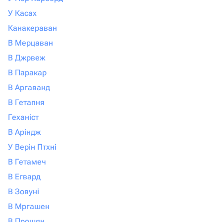
У Касах
Канакераван
В Мерцаван
В Джрвеж
В Паракар
В Аргаванд
В Гетапня
Геханіст
В Аріндж
У Верін Птхні
В Гетамеч
В Егвард
В Зовуні
В Мргашен
В Прошян