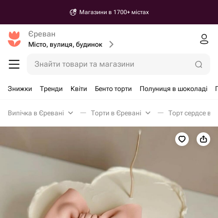
Магазини в 1700+ містах
Єреван
Місто, вулиця, будинок
Знайти товари та магазини
Знижки
Тренди
Квіти
Бенто торти
Полуниця в шоколаді
Випічка в Єревані
Торти в Єревані
Торт сердсе в Є